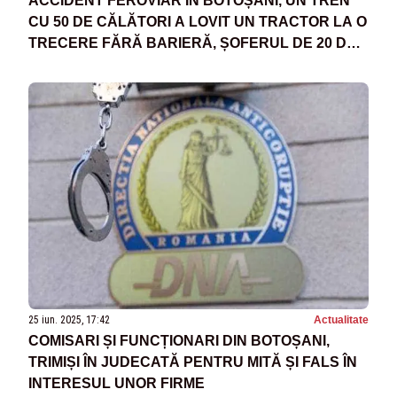
ACCIDENT FEROVIAR ÎN BOTOȘANI, UN TREN
CU 50 DE CĂLĂTORI A LOVIT UN TRACTOR LA O
TRECERE FĂRĂ BARIERĂ, ȘOFERUL DE 20 DE
ANI A AJUNS LA SPITAL
25 iun. 2025, 17:42
Actualitate
COMISARI ȘI FUNCȚIONARI DIN BOTOȘANI,
TRIMIȘI ÎN JUDECATĂ PENTRU MITĂ ȘI FALS ÎN
INTERESUL UNOR FIRME