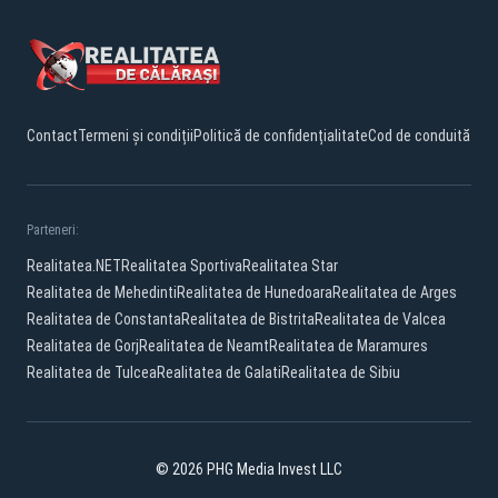
Contact
Termeni și condiții
Politică de confidențialitate
Cod de conduită
Parteneri:
Realitatea.NET
Realitatea Sportiva
Realitatea Star
Realitatea de Mehedinti
Realitatea de Hunedoara
Realitatea de Arges
Realitatea de Constanta
Realitatea de Bistrita
Realitatea de Valcea
Realitatea de Gorj
Realitatea de Neamt
Realitatea de Maramures
Realitatea de Tulcea
Realitatea de Galati
Realitatea de Sibiu
© 2026 PHG Media Invest LLC
Facebook
YouTube