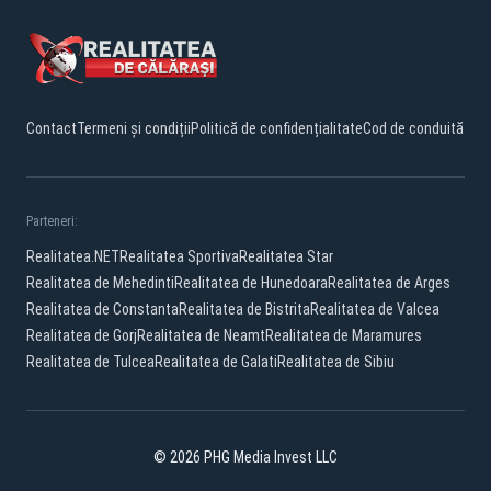
Contact
Termeni și condiții
Politică de confidențialitate
Cod de conduită
Parteneri:
Realitatea.NET
Realitatea Sportiva
Realitatea Star
Realitatea de Mehedinti
Realitatea de Hunedoara
Realitatea de Arges
Realitatea de Constanta
Realitatea de Bistrita
Realitatea de Valcea
Realitatea de Gorj
Realitatea de Neamt
Realitatea de Maramures
Realitatea de Tulcea
Realitatea de Galati
Realitatea de Sibiu
© 2026 PHG Media Invest LLC
Facebook
YouTube