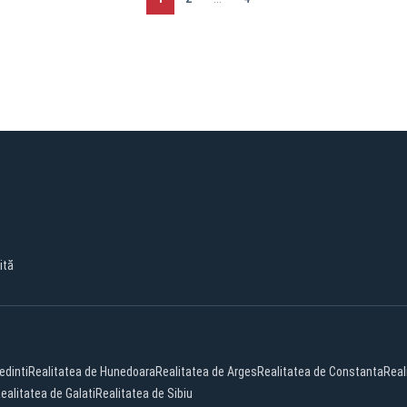
ită
edinti
Realitatea de Hunedoara
Realitatea de Arges
Realitatea de Constanta
Real
ealitatea de Galati
Realitatea de Sibiu