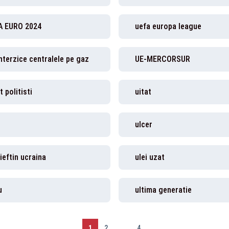
A EURO 2024
uefa europa league
nterzice centralele pe gaz
UE-MERCORSUR
t politisti
uitat
ulcer
 ieftin ucraina
ulei uzat
u
ultima generatie
1
2
...
4