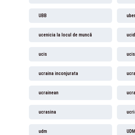
UBB
ube
ucenicia la locul de muncă
uci
ucis
uci
ucraina inconjurata
ucra
ucrainean
ucra
ucrasina
ucri
udm
UD