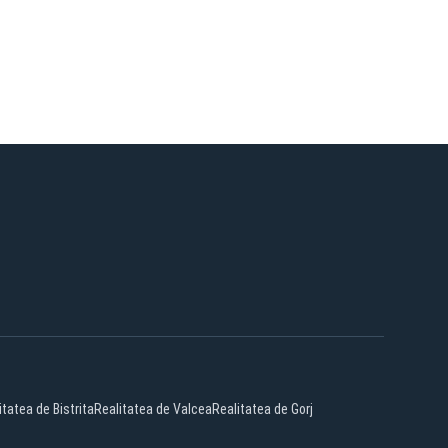
itatea de Bistrita
Realitatea de Valcea
Realitatea de Gorj