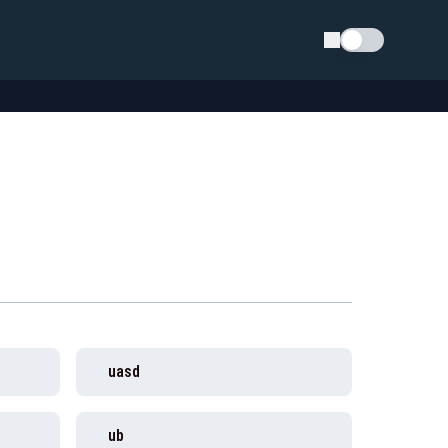
Schimba tema
uasd
ub