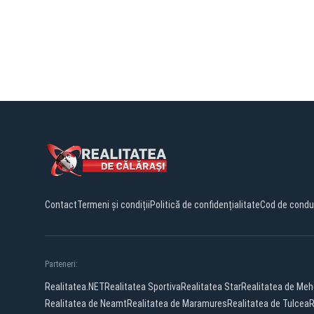
Contact
Termeni și condiții
Politică de confidențialitate
Cod de condu
Parteneri:
Realitatea.NET
Realitatea Sportiva
Realitatea Star
Realitatea de Meh
Realitatea de Neamt
Realitatea de Maramures
Realitatea de Tulcea
R