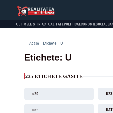
ULTIMELE ȘTIRI
ACTUALITATE
POLITICA
ECONOMIE
SOCIAL
SA
Acasă
Etichete
U
Etichete: U
235 ETICHETE GĂSITE
u20
U23
uat
UAT 