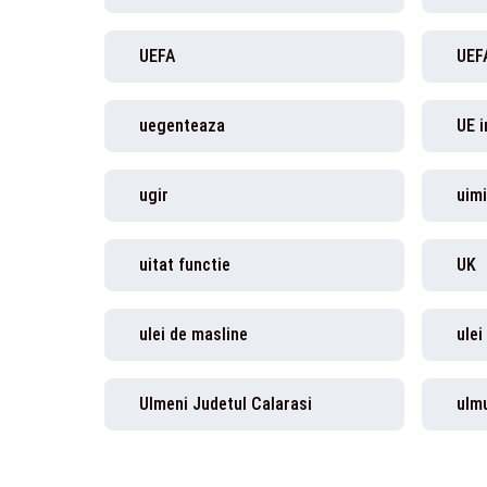
UEFA
UEF
uegenteaza
UE i
ugir
uimi
uitat functie
UK
ulei de masline
ulei
Ulmeni Judetul Calarasi
ulm