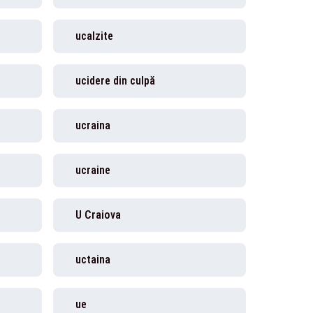
ucalzite
ucidere din culpă
ucraina
ucraine
U Craiova
uctaina
ue