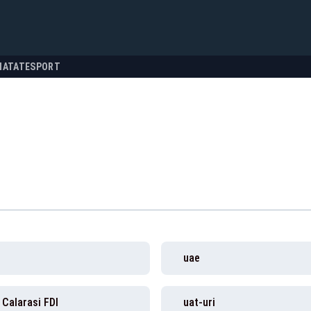
NATATE
SPORT
uae
Calarasi FDI
uat-uri