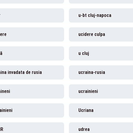
r
u-bt cluj-napoca
dere
ucidere culpa
să
u cluj
ina invadata de rusia
ucraina-rusia
ineni
ucrainieni
ainieni
Ucriana
MR
udrea