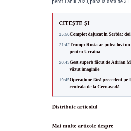
pentru anul 2020, până la data de 31 
CITEȘTE ȘI
Complot dejucat în Serbia: doi 
15:50
Trump: Rusia ar putea lovi un
21:42
pentru Ucraina
Gest superb făcut de Adrian Mu
20:43
văzut imaginile
Operațiune fără precedent pe 
19:45
centrala de la Cernavodă
Distribuie articolul
Mai multe articole despre