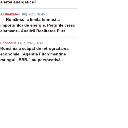
alertei energetice?
4
Actualitate
-
1 aug. 2026, 09:46
România, la limita tehnică a
importurilor de energie. Prețurile cresc
alarmant - Analiză Realitatea Plus
5
Economie
-
1 aug. 2026, 06:48
România a scăpat de retrogradarea
economiei. Agenția Fitch menține
ratingul „BBB-” cu perspectivă
negativă