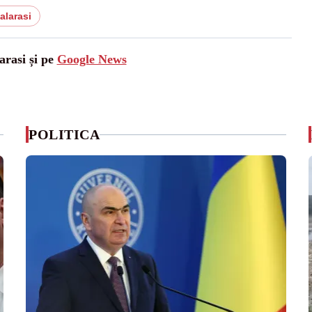
alarasi
arasi și pe
Google News
POLITICA