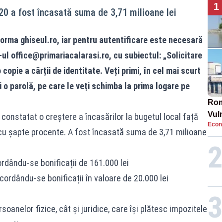
1
20 a fost încasată suma de 3,71 milioane lei
orma ghiseul.ro, iar pentru autentificare este necesară
-ul
office@primariacalarasi.ro
, cu subiectul: „Solicitare
 copie a cărții de identitate. Veți primi, în cel mai scurt
 o parolă, pe care le veți schimba la prima logare pe
Rom
Vul
 constatat o creștere a încasărilor la bugetul local față
Econ
pun
 cu șapte procente. A fost încasată suma de 3,71 milioane
cun
ordându-se bonificații de 161.000 lei
acordându-se bonificații în valoare de 20.000 lei
oanelor fizice, cât și juridice, care își plătesc impozitele