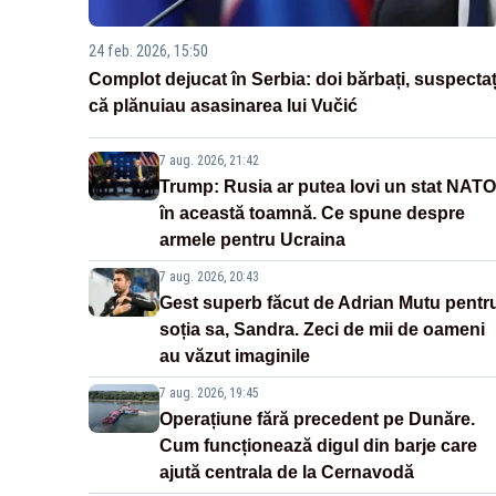
24 feb. 2026, 15:50
Complot dejucat în Serbia: doi bărbați, suspectaț
că plănuiau asasinarea lui Vučić
7 aug. 2026, 21:42
Trump: Rusia ar putea lovi un stat NATO
în această toamnă. Ce spune despre
armele pentru Ucraina
7 aug. 2026, 20:43
Gest superb făcut de Adrian Mutu pentr
soția sa, Sandra. Zeci de mii de oameni
au văzut imaginile
7 aug. 2026, 19:45
Operațiune fără precedent pe Dunăre.
Cum funcționează digul din barje care
ajută centrala de la Cernavodă