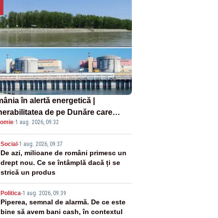
ânia în alertă energetică |
nerabilitatea de pe Dunăre care
omie
·
1 aug. 2026, 09:32
e în pericol Centrala Cernavodă era
oscută de pe vremea lui Ceaușescu
2
Social
-
1 aug. 2026, 09:37
De azi, milioane de români primesc un
drept nou. Ce se întâmplă dacă ți se
strică un produs
3
Politica
-
1 aug. 2026, 09:39
Piperea, semnal de alarmă. De ce este
bine să avem bani cash, în contextul