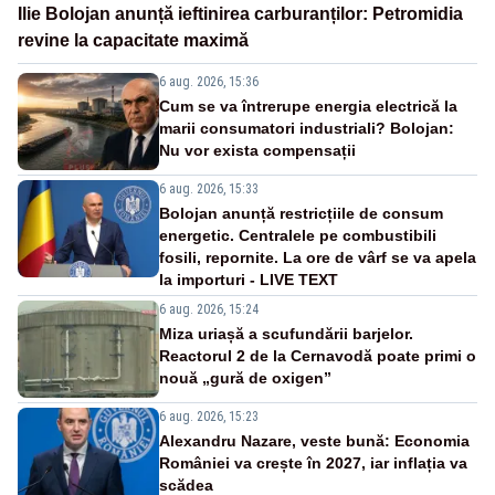
Ilie Bolojan anunță ieftinirea carburanților: Petromidia
revine la capacitate maximă
6 aug. 2026, 15:36
Cum se va întrerupe energia electrică la
marii consumatori industriali? Bolojan:
Nu vor exista compensații
6 aug. 2026, 15:33
Bolojan anunță restricțiile de consum
energetic. Centralele pe combustibili
fosili, repornite. La ore de vârf se va apela
la importuri - LIVE TEXT
6 aug. 2026, 15:24
Miza uriașă a scufundării barjelor.
Reactorul 2 de la Cernavodă poate primi o
nouă „gură de oxigen”
6 aug. 2026, 15:23
Alexandru Nazare, veste bună: Economia
României va crește în 2027, iar inflația va
scădea