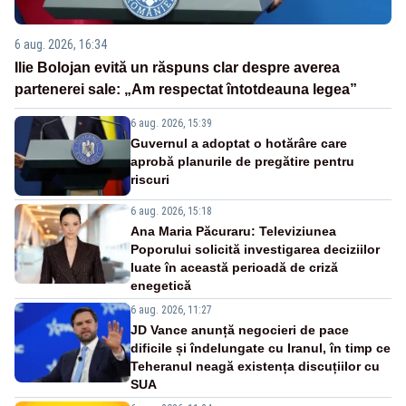
6 aug. 2026, 16:34
Ilie Bolojan evită un răspuns clar despre averea
partenerei sale: „Am respectat întotdeauna legea”
6 aug. 2026, 15:39
Guvernul a adoptat o hotărâre care
aprobă planurile de pregătire pentru
riscuri
6 aug. 2026, 15:18
Ana Maria Păcuraru: Televiziunea
Poporului solicită investigarea deciziilor
luate în această perioadă de criză
enegetică
6 aug. 2026, 11:27
JD Vance anunță negocieri de pace
dificile și îndelungate cu Iranul, în timp ce
Teheranul neagă existența discuțiilor cu
SUA