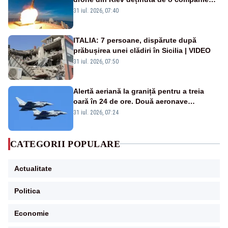
americană, distrusă de o rachetă
31 iul. 2026, 07:40
rusească
ITALIA: 7 persoane, dispărute după
prăbușirea unei clădiri în Sicilia | VIDEO
31 iul. 2026, 07:50
Alertă aeriană la graniță pentru a treia
oară în 24 de ore. Două aeronave
Eurofighter britanice au fost ridicate de la
31 iul. 2026, 07:24
sol
CATEGORII POPULARE
Actualitate
Politica
Economie