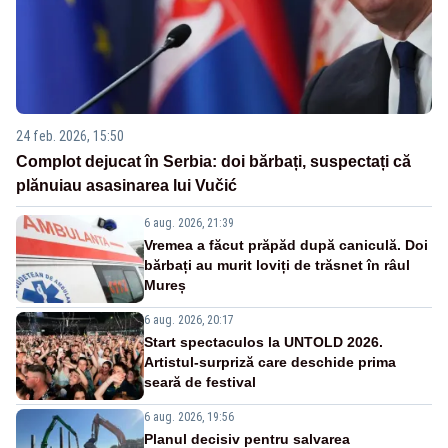
24 feb. 2026, 15:50
Complot dejucat în Serbia: doi bărbați, suspectați că
plănuiau asasinarea lui Vučić
6 aug. 2026, 21:39
Vremea a făcut prăpăd după caniculă. Doi
bărbați au murit loviți de trăsnet în râul
Mureș
6 aug. 2026, 20:17
Start spectaculos la UNTOLD 2026.
Artistul-surpriză care deschide prima
seară de festival
6 aug. 2026, 19:56
Planul decisiv pentru salvarea