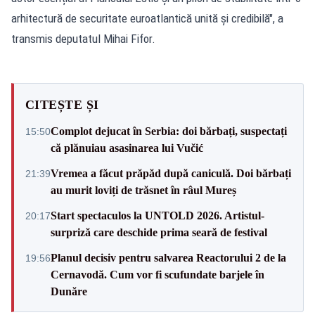
arhitectură de securitate euroatlantică unită și credibilă", a
transmis deputatul Mihai Fifor.
CITEȘTE ȘI
Complot dejucat în Serbia: doi bărbați, suspectați
15:50
că plănuiau asasinarea lui Vučić
Vremea a făcut prăpăd după caniculă. Doi bărbați
21:39
au murit loviți de trăsnet în râul Mureș
Start spectaculos la UNTOLD 2026. Artistul-
20:17
surpriză care deschide prima seară de festival
Planul decisiv pentru salvarea Reactorului 2 de la
19:56
Cernavodă. Cum vor fi scufundate barjele în
Dunăre