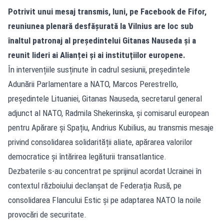
Potrivit unui mesaj transmis, luni, pe Facebook de Fifor,
reuniunea plenară desfășurată la Vilnius are loc sub
înaltul patronaj al președintelui Gitanas Nauseda și a
reunit lideri ai Alianței și ai instituțiilor europene.
În intervențiile susținute în cadrul sesiunii, președintele
Adunării Parlamentare a NATO, Marcos Perestrello,
președintele Lituaniei, Gitanas Nauseda, secretarul general
adjunct al NATO, Radmila Shekerinska, și comisarul european
pentru Apărare și Spațiu, Andrius Kubilius, au transmis mesaje
privind consolidarea solidarității aliate, apărarea valorilor
democratice și întărirea legăturii transatlantice.
Dezbaterile s-au concentrat pe sprijinul acordat Ucrainei în
contextul războiului declanșat de Federația Rusă, pe
consolidarea Flancului Estic și pe adaptarea NATO la noile
provocări de securitate.