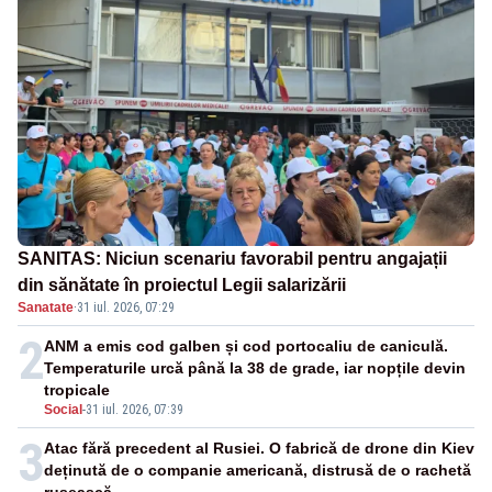
SANITAS: Niciun scenariu favorabil pentru angajații
din sănătate în proiectul Legii salarizării
Sanatate
·
31 iul. 2026, 07:29
2
ANM a emis cod galben și cod portocaliu de caniculă.
Temperaturile urcă până la 38 de grade, iar nopțile devin
tropicale
Social
-
31 iul. 2026, 07:39
3
Atac fără precedent al Rusiei. O fabrică de drone din Kiev
deținută de o companie americană, distrusă de o rachetă