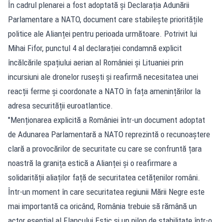
În cadrul plenarei a fost adoptată și Declarația Adunării
Parlamentare a NATO, document care stabilește prioritățile
politice ale Alianței pentru perioada următoare. Potrivit lui
Mihai Fifor, punctul 4 al declarației condamnă explicit
încălcările spațiului aerian al României și Lituaniei prin
incursiuni ale dronelor rusești și reafirmă necesitatea unei
reacții ferme și coordonate a NATO în fața amenințărilor la
adresa securității euroatlantice.
"Menționarea explicită a României într-un document adoptat
de Adunarea Parlamentară a NATO reprezintă o recunoaștere
clară a provocărilor de securitate cu care se confruntă țara
noastră la granița estică a Alianței și o reafirmare a
solidarității aliaților față de securitatea cetățenilor români.
Într-un moment în care securitatea regiunii Mării Negre este
mai importantă ca oricând, România trebuie să rămână un
actor esențial al Flancului Estic și un pilon de stabilitate într-o