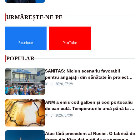
URMĂREȘTE-NE PE
Facebook
YouTube
POPULAR
SANITAS: Niciun scenariu favorabil
pentru angajații din sănătate în proiectul
Legii salarizării
31 iul. 2026, 07:29
ANM a emis cod galben și cod portocaliu
de caniculă. Temperaturile urcă până la 38
de grade, iar nopțile devin tropicale
31 iul. 2026, 07:39
Atac fără precedent al Rusiei. O fabrică de
drone din Kiev deținută de o companie