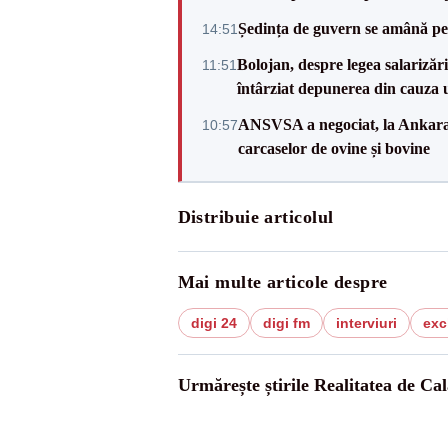
Ședința de guvern se amână pen
14:51
Bolojan, despre legea salarizăr
11:51
întârziat depunerea din cauza u
ANSVSA a negociat, la Ankara, 
10:57
carcaselor de ovine și bovine
Distribuie articolul
Mai multe articole despre
digi 24
digi fm
interviuri
exc
Urmărește știrile Realitatea de Cal