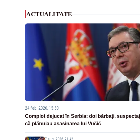
ACTUALITATE
24 feb. 2026, 15:50
Complot dejucat în Serbia: doi bărbați, suspectaț
că plănuiau asasinarea lui Vučić
7 aug. 2026, 21:42