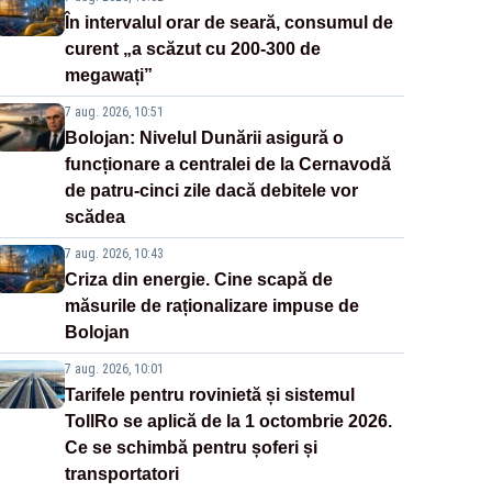
În intervalul orar de seară, consumul de
curent „a scăzut cu 200-300 de
megawați”
7 aug. 2026, 10:51
Bolojan: Nivelul Dunării asigură o
funcționare a centralei de la Cernavodă
de patru-cinci zile dacă debitele vor
scădea
7 aug. 2026, 10:43
Criza din energie. Cine scapă de
măsurile de raționalizare impuse de
Bolojan
7 aug. 2026, 10:01
Tarifele pentru rovinietă și sistemul
TollRo se aplică de la 1 octombrie 2026.
Ce se schimbă pentru șoferi și
transportatori