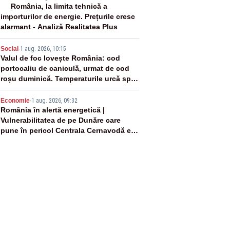
3
România, la limita tehnică a
importurilor de energie. Prețurile cresc
alarmant - Analiză Realitatea Plus
4
Social
-
1 aug. 2026, 10:15
Valul de foc lovește România: cod
portocaliu de caniculă, urmat de cod
roșu duminică. Temperaturile urcă spre
40°C
5
Economie
-
1 aug. 2026, 09:32
România în alertă energetică |
Vulnerabilitatea de pe Dunăre care
pune în pericol Centrala Cernavodă era
cunoscută de pe vremea lui Ceaușescu