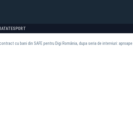
NATATE
SPORT
, contract cu bani din SAFE pentru Digi România, dupa seria de interviuri: aproap