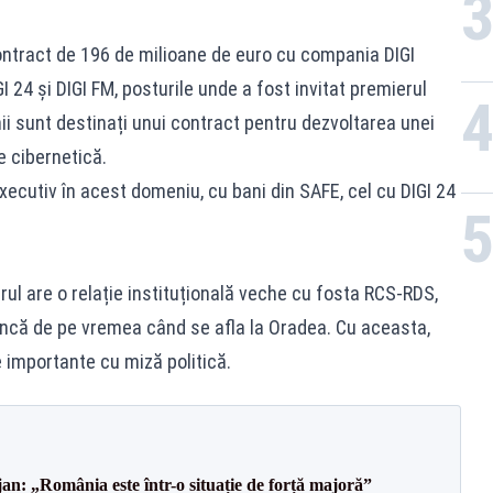
ontract de 196 de milioane de euro cu compania DIGI
I 24 și DIGI FM, posturile unde a fost invitat premierul
nii sunt destinați unui contract pentru dezvoltarea unei
e cibernetică.
ecutiv în acest domeniu, cu bani din SAFE, cel cu DIGI 24
strul are o relație instituțională veche cu fosta RCS-RDS,
încă de pe vremea când se afla la Oradea. Cu aceasta,
e importante cu miză politică.
an: „România este într-o situație de forță majoră”