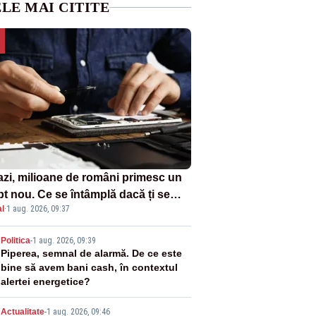
LE MAI CITITE
azi, milioane de români primesc un
pt nou. Ce se întâmplă dacă ți se
l
·
1 aug. 2026, 09:37
ică un produs
2
Politica
-
1 aug. 2026, 09:39
Piperea, semnal de alarmă. De ce este
bine să avem bani cash, în contextul
alertei energetice?
Actualitate
-
1 aug. 2026, 09:46