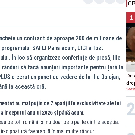
CE
1
încheie un contract de aproape 200 de milioane de
l programului SAFE! Până acum, DIGI a fost
lui. În loc să organizeze conferințe de presă, Ilie
 rânduri să facă anunțuri importante pentru țară la
PLUS a cerut un punct de vedere de la Ilie Bolojan,
De 
dre
ână la această oră.
Socia
str
ntat nu mai puțin de 7 apariții în exclusivitate ale lui
e la începutul anului 2026 și până acum.
au pe toți românii și nu doar pe o parte dintre aceștia.
ntr-o postură favorabilă în mai multe rânduri.