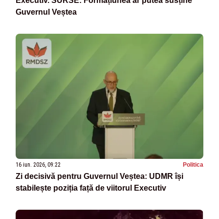
Executiv. SURSE: Formațiunea ar putea susține
Guvernul Veștea
16 iun. 2026, 09:22
Politica
Zi decisivă pentru Guvernul Veștea: UDMR își
stabilește poziția față de viitorul Executiv