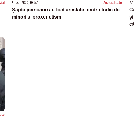
ial
9 feb. 2020, 08:57
Actualitate
27 
Șapte persoane au fost arestate pentru trafic de
C
minori și proxenetism
și
că
ate