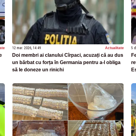
ate
12 mar. 2026, 14:49
Actualitate
5 d
e
Doi membri ai clanului Cîrpaci, acuzați că au dus
Fe
un bărbat cu forța în Germania pentru a-l obliga
re
să le doneze un rinichi
E