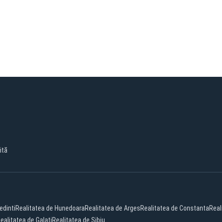
ită
edinti
Realitatea de Hunedoara
Realitatea de Arges
Realitatea de Constanta
Real
ealitatea de Galati
Realitatea de Sibiu