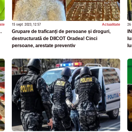
ate
15 sept. 2023, 12:57
Actualitate
26 
.
Grupare de traficanți de persoane și droguri,
IN
destructurată de DIICOT Oradea! Cinci
lu
persoane, arestate preventiv
lu