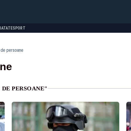
NATATE
SPORT
c de persoane
ane
C DE PERSOANE"