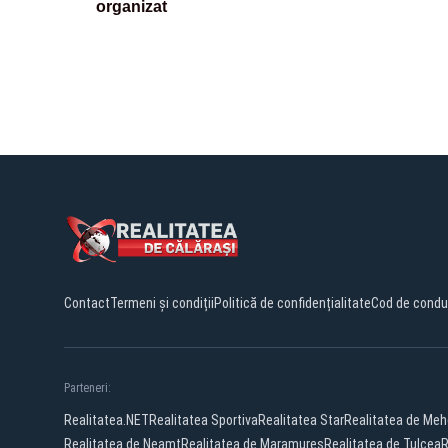
organizat
Contact
Termeni și condiții
Politică de confidențialitate
Cod de condu
Parteneri:
Realitatea.NET
Realitatea Sportiva
Realitatea Star
Realitatea de Meh
Realitatea de Neamt
Realitatea de Maramures
Realitatea de Tulcea
R