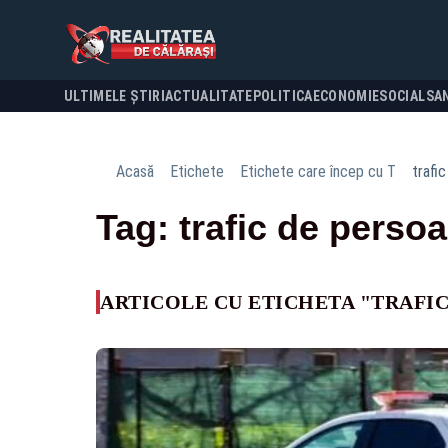
ULTIMELE ȘTIRI
ACTUALITATE
POLITICA
ECONOMIE
SOCIAL
SA
Acasă
Etichete
Etichete care încep cu T
trafi
Tag: trafic de perso
ARTICOLE CU ETICHETA "TRAFI