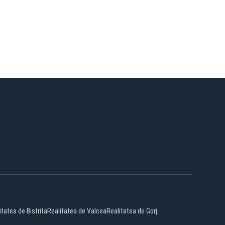
itatea de Bistrita
Realitatea de Valcea
Realitatea de Gorj