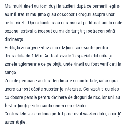
Mai mulți tineri au fost duși la audieri, după ce oamenii legii s-
au infiltrat în mulțime și au descoperit droguri asupra unor
petrecăreți. Operațiunile s-au desfășurat pe litoral, acolo unde
sezonul estival a început cu mii de turiști și petreceri până
dimineața.
Polițiștii au organizat razii în stațiuni cunoscute pentru
distracțiile de 1 Mai. Au fost vizate în special cluburile și
zonele aglomerate de pe plajă, unde tinerii au fost verificați la
sânge.
Zeci de persoane au fost legitimate și controlate, iar asupra
unora au fost găsite substanțe interzise. Cei vizați s-au ales
cu dosare penale pentru deținere de droguri de risc, iar unii au
fost reținuți pentru continuarea cercetărilor.
Controalele vor continua pe tot parcursul weekendului, anunță
autoritățile.