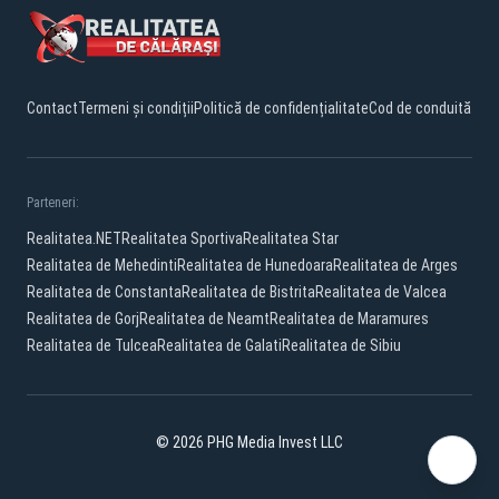
Contact
Termeni și condiții
Politică de confidențialitate
Cod de conduită
Parteneri:
Realitatea.NET
Realitatea Sportiva
Realitatea Star
Realitatea de Mehedinti
Realitatea de Hunedoara
Realitatea de Arges
Realitatea de Constanta
Realitatea de Bistrita
Realitatea de Valcea
Realitatea de Gorj
Realitatea de Neamt
Realitatea de Maramures
Realitatea de Tulcea
Realitatea de Galati
Realitatea de Sibiu
© 2026 PHG Media Invest LLC
Facebook
YouTube