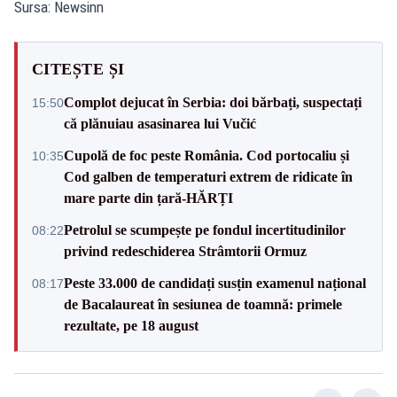
Sursa: Newsinn
CITEȘTE ȘI
Complot dejucat în Serbia: doi bărbați, suspectați
15:50
că plănuiau asasinarea lui Vučić
Cupolă de foc peste România. Cod portocaliu și
10:35
Cod galben de temperaturi extrem de ridicate în
mare parte din țară-HĂRȚI
Petrolul se scumpește pe fondul incertitudinilor
08:22
privind redeschiderea Strâmtorii Ormuz
Peste 33.000 de candidați susțin examenul național
08:17
de Bacalaureat în sesiunea de toamnă: primele
rezultate, pe 18 august