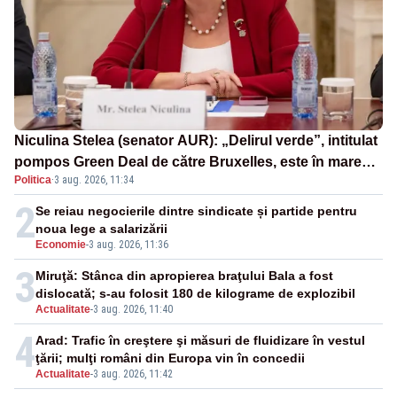
Niculina Stelea (senator AUR): „Delirul verde”, intitulat
pompos Green Deal de către Bruxelles, este în mare
Politica
·
3 aug. 2026, 11:34
măsură vinovat de prezumtiva apocalipsă energetică”
2
Se reiau negocierile dintre sindicate și partide pentru
noua lege a salarizării
Economie
-
3 aug. 2026, 11:36
3
Miruţă: Stânca din apropierea braţului Bala a fost
dislocată; s-au folosit 180 de kilograme de explozibil
Actualitate
-
3 aug. 2026, 11:40
4
Arad: Trafic în creştere şi măsuri de fluidizare în vestul
ţării; mulţi români din Europa vin în concedii
Actualitate
-
3 aug. 2026, 11:42