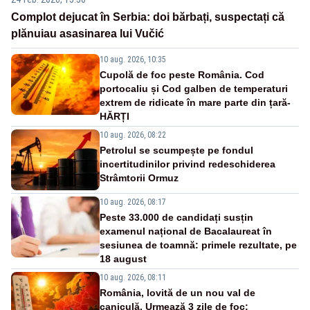
Complot dejucat în Serbia: doi bărbați, suspectați că
plănuiau asasinarea lui Vučić
10 aug. 2026, 10:35
Cupolă de foc peste România. Cod
portocaliu și Cod galben de temperaturi
extrem de ridicate în mare parte din țară-
HĂRȚI
10 aug. 2026, 08:22
Petrolul se scumpește pe fondul
incertitudinilor privind redeschiderea
Strâmtorii Ormuz
10 aug. 2026, 08:17
Peste 33.000 de candidați susțin
examenul național de Bacalaureat în
sesiunea de toamnă: primele rezultate, pe
18 august
10 aug. 2026, 08:11
România, lovită de un nou val de
caniculă. Urmează 3 zile de foc: