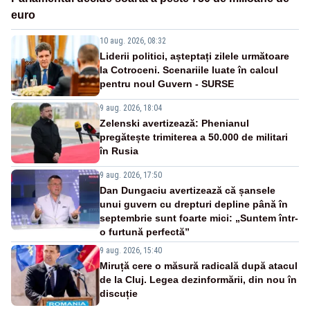
euro
10 aug. 2026, 08:32
Liderii politici, așteptați zilele următoare
la Cotroceni. Scenariile luate în calcul
pentru noul Guvern - SURSE
9 aug. 2026, 18:04
Zelenski avertizează: Phenianul
pregătește trimiterea a 50.000 de militari
în Rusia
9 aug. 2026, 17:50
Dan Dungaciu avertizează că șansele
unui guvern cu drepturi depline până în
septembrie sunt foarte mici: „Suntem într-
o furtună perfectă”
9 aug. 2026, 15:40
Miruță cere o măsură radicală după atacul
de la Cluj. Legea dezinformării, din nou în
discuție