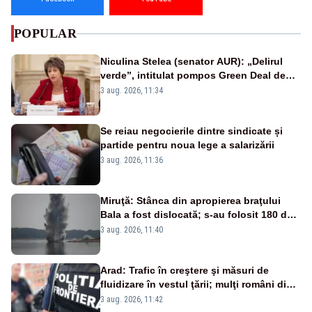
POPULAR
Niculina Stelea (senator AUR): „Delirul
verde”, intitulat pompos Green Deal de
către Bruxelles, este în mare măsură
3 aug. 2026, 11:34
vinovat de prezumtiva apocalipsă
energetică”
Se reiau negocierile dintre sindicate și
partide pentru noua lege a salarizării
3 aug. 2026, 11:36
Miruţă: Stânca din apropierea braţului
Bala a fost dislocată; s-au folosit 180 de
kilograme de explozibil
3 aug. 2026, 11:40
Arad: Trafic în creştere şi măsuri de
fluidizare în vestul ţării; mulţi români din
Europa vin în concedii
3 aug. 2026, 11:42