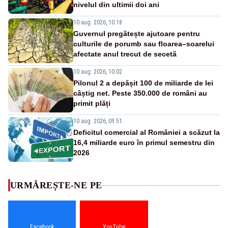
nivelul din ultimii doi ani
10 aug. 2026, 10:18
Guvernul pregătește ajutoare pentru
culturile de porumb sau floarea–soarelui
afectate anul trecut de secetă
10 aug. 2026, 10:02
Pilonul 2 a depășit 100 de miliarde de lei
câștig net. Peste 350.000 de români au
primit plăți
10 aug. 2026, 09:51
Deficitul comercial al României a scăzut la
16,4 miliarde euro în primul semestru din
2026
URMĂREȘTE-NE PE
Facebook
YouTube