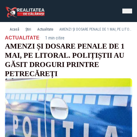
Acasă
Știri
Actualitate
AMENZI ȘI DOSARE PENALE DE 1 MAI, PE LITORAL. POLIȚIȘTII AU GĂSIT DROGURI PRINTRE PETRECĂREȚI
·
ACTUALITATE
1 min citire
AMENZI ȘI DOSARE PENALE DE 1
MAI, PE LITORAL. POLIȚIȘTII AU
GĂSIT DROGURI PRINTRE
PETRECĂREȚI