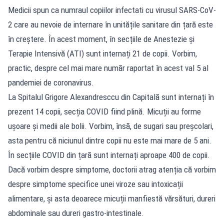
Medicii spun ca numraul copiilor infectati cu virusul SARS-CoV-
2 care au nevoie de internare în unitățile sanitare din țară este
în creștere. În acest moment, în secțiile de Anestezie și
Terapie Intensivă (ATI) sunt internați 21 de copii. Vorbim,
practic, despre cel mai mare număr raportat în acest val 5 al
pandemiei de coronavirus.
La Spitalul Grigore Alexandresccu din Capitală sunt internați în
prezent 14 copii, secția COVID fiind plină. Micuții au forme
ușoare și medii ale bolii. Vorbim, însă, de sugari sau preșcolari,
asta pentru că niciunul dintre copii nu este mai mare de 5 ani.
În secțiile COVID din țară sunt internați aproape 400 de copii.
Dacă vorbim despre simptome, doctorii atrag atenția că vorbim
despre simptome specifice unei viroze sau intoxicații
alimentare, și asta deoarece micuții manfiestă vărsături, dureri
abdominale sau dureri gastro-intestinale.