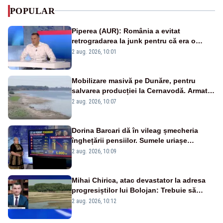
POPULAR
Piperea (AUR): România a evitat
retrogradarea la junk pentru că era o
catastrofă pentru bănci și fondurile de
2 aug. 2026, 10:01
pensii
Mobilizare masivă pe Dunăre, pentru
salvarea producției la Cernavodă. Armata
va detona o stâncă și va devia apa
2 aug. 2026, 10:07
fluviului - IMAGINI AERIENE
Dorina Barcari dă în vileag șmecheria
înghețării pensiilor. Sumele uriașe
pierdute de fiecare român
2 aug. 2026, 10:09
Mihai Chirica, atac devastator la adresa
progresiștilor lui Bolojan: Trebuie să
protejăm și natura, dar nu șținem omaneii
2 aug. 2026, 10:12
în stare permanentă de alertă