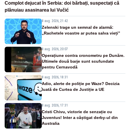
Complot dejucat în Serbia: doi bărbați, suspectați că
plănuiau asasinarea lui Vučić
8 aug. 2026, 21:42
Zelenski trage un semnal de alarmă:
„Rachetele voastre ar putea salva vieți”
8 aug. 2026, 20:07
Operațiune contra cronometru pe Dunăre.
Ultimele două barje sunt scufundate
pentru Cernavodă
8 aug. 2026, 18:31
Adio, alerte de poliție pe Waze? Decizia
luată de Curtea de Justiție a UE
8 aug. 2026, 17:31
Cristi Chivu, victorie de senzație cu
Juventus! Inter a câștigat derby-ul din
Australia