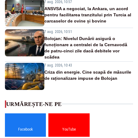
7 aug. 2026, 10:57
ANSVSA a negociat, la Ankara, un acord
pentru facilitarea tranzitului prin Turcia al
carcaselor de ovine și bovine
7 aug. 2026, 10:51
Bolojan: Nivelul Dunării asigură o
funcționare a centralei de la Cernavodă
de patru-cinci zile dacă debitele vor
scădea
7 aug. 2026, 10:43
Criza din energie. Cine scapă de măsurile
de raționalizare impuse de Bolojan
URMĂREȘTE-NE PE
Facebook
YouTube