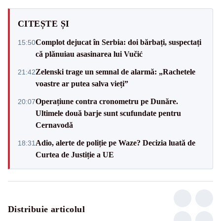
CITEȘTE ȘI
Complot dejucat în Serbia: doi bărbați, suspectați
15:50
că plănuiau asasinarea lui Vučić
Zelenski trage un semnal de alarmă: „Rachetele
21:42
voastre ar putea salva vieți”
Operațiune contra cronometru pe Dunăre.
20:07
Ultimele două barje sunt scufundate pentru
Cernavodă
Adio, alerte de poliție pe Waze? Decizia luată de
18:31
Curtea de Justiție a UE
Distribuie articolul