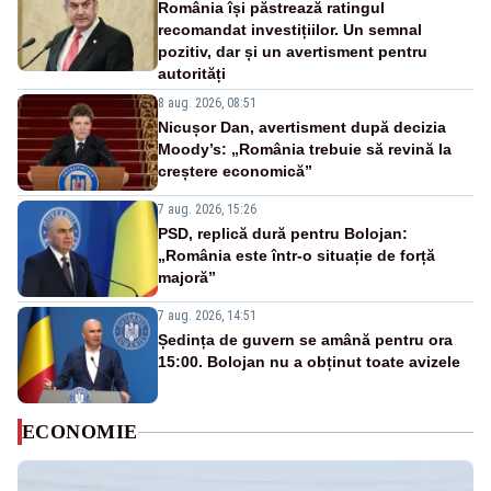
România își păstrează ratingul
recomandat investițiilor. Un semnal
pozitiv, dar și un avertisment pentru
autorități
8 aug. 2026, 08:51
Nicușor Dan, avertisment după decizia
Moody’s: „România trebuie să revină la
creștere economică”
7 aug. 2026, 15:26
PSD, replică dură pentru Bolojan:
„România este într-o situație de forță
majoră”
7 aug. 2026, 14:51
Ședința de guvern se amână pentru ora
15:00. Bolojan nu a obținut toate avizele
ECONOMIE