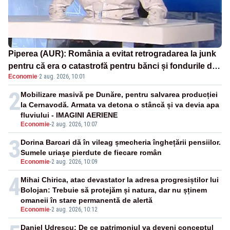
Piperea (AUR): România a evitat retrogradarea la junk
pentru că era o catastrofă pentru bănci și fondurile de
Economie
·
2 aug. 2026, 10:01
pensii
2
Mobilizare masivă pe Dunăre, pentru salvarea producției
la Cernavodă. Armata va detona o stâncă și va devia apa
fluviului - IMAGINI AERIENE
Economie
-
2 aug. 2026, 10:07
3
Dorina Barcari dă în vileag șmecheria înghețării pensiilor.
Sumele uriașe pierdute de fiecare român
Economie
-
2 aug. 2026, 10:09
4
Mihai Chirica, atac devastator la adresa progresiștilor lui
Bolojan: Trebuie să protejăm și natura, dar nu șținem
omaneii în stare permanentă de alertă
Economie
-
2 aug. 2026, 10:12
Daniel Udrescu: De ce patrimoniul va deveni conceptul