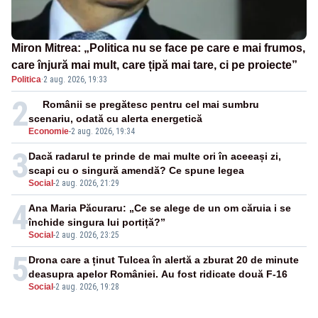
Miron Mitrea: „Politica nu se face pe care e mai frumos,
care înjură mai mult, care țipă mai tare, ci pe proiecte”
Politica
·
2 aug. 2026, 19:33
2
Românii se pregătesc pentru cel mai sumbru
scenariu, odată cu alerta energetică
Economie
-
2 aug. 2026, 19:34
3
Dacă radarul te prinde de mai multe ori în aceeași zi,
scapi cu o singură amendă? Ce spune legea
Social
-
2 aug. 2026, 21:29
4
Ana Maria Păcuraru: „Ce se alege de un om căruia i se
închide singura lui portiță?”
Social
-
2 aug. 2026, 23:25
5
Drona care a ținut Tulcea în alertă a zburat 20 de minute
deasupra apelor României. Au fost ridicate două F-16
Social
-
2 aug. 2026, 19:28