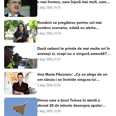
e mai frumos, care înjură mai mult, care
țipă mai tare, ci pe proiecte”
2 aug. 2026, 19:33
Românii se pregătesc pentru cel mai
sumbru scenariu, odată cu alerta
energetică
2 aug. 2026, 19:34
Dacă radarul te prinde de mai multe ori în
aceeași zi, scapi cu o singură amendă?
Ce spune legea
2 aug. 2026, 21:29
Ana Maria Păcuraru: „Ce se alege de un
om căruia i se închide singura lui
portiță?”
2 aug. 2026, 23:25
Drona care a ținut Tulcea în alertă a
zburat 20 de minute deasupra apelor
României. Au fost ridicate două F-16
2 aug. 2026, 19:28