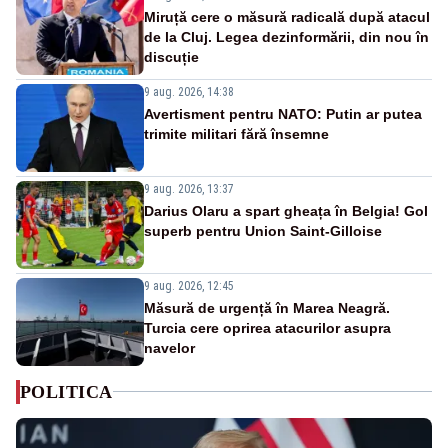
Miruță cere o măsură radicală după atacul
de la Cluj. Legea dezinformării, din nou în
discuție
9 aug. 2026, 14:38
Avertisment pentru NATO: Putin ar putea
trimite militari fără însemne
9 aug. 2026, 13:37
Darius Olaru a spart gheața în Belgia! Gol
superb pentru Union Saint-Gilloise
9 aug. 2026, 12:45
Măsură de urgență în Marea Neagră.
Turcia cere oprirea atacurilor asupra
navelor
POLITICA