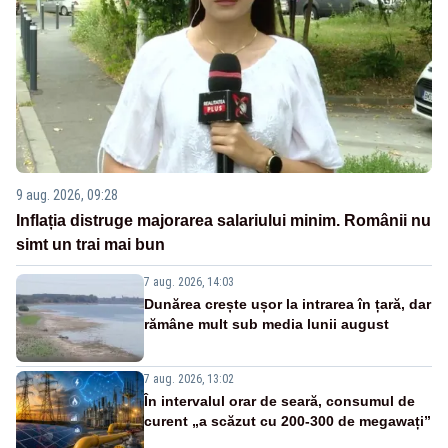
9 aug. 2026, 09:28
Inflația distruge majorarea salariului minim. Românii nu
simt un trai mai bun
7 aug. 2026, 14:03
Dunărea crește ușor la intrarea în țară, dar
rămâne mult sub media lunii august
7 aug. 2026, 13:02
În intervalul orar de seară, consumul de
curent „a scăzut cu 200-300 de megawați”