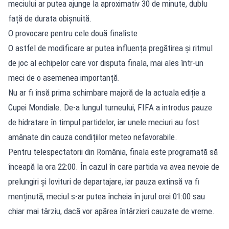
meciului ar putea ajunge la aproximativ 30 de minute, dublu
față de durata obișnuită.
O provocare pentru cele două finaliste
O astfel de modificare ar putea influența pregătirea și ritmul
de joc al echipelor care vor disputa finala, mai ales într-un
meci de o asemenea importanță.
Nu ar fi însă prima schimbare majoră de la actuala ediție a
Cupei Mondiale. De-a lungul turneului, FIFA a introdus pauze
de hidratare în timpul partidelor, iar unele meciuri au fost
amânate din cauza condițiilor meteo nefavorabile.
Pentru telespectatorii din România, finala este programată să
înceapă la ora 22:00. În cazul în care partida va avea nevoie de
prelungiri și lovituri de departajare, iar pauza extinsă va fi
menținută, meciul s-ar putea încheia în jurul orei 01:00 sau
chiar mai târziu, dacă vor apărea întârzieri cauzate de vreme.