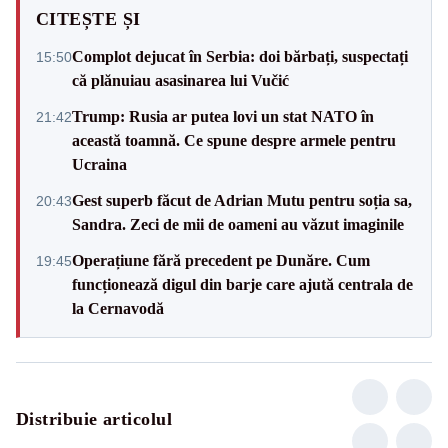
CITEȘTE ȘI
Complot dejucat în Serbia: doi bărbați, suspectați
15:50
că plănuiau asasinarea lui Vučić
Trump: Rusia ar putea lovi un stat NATO în
21:42
această toamnă. Ce spune despre armele pentru
Ucraina
Gest superb făcut de Adrian Mutu pentru soția sa,
20:43
Sandra. Zeci de mii de oameni au văzut imaginile
Operațiune fără precedent pe Dunăre. Cum
19:45
funcționează digul din barje care ajută centrala de
la Cernavodă
Distribuie articolul