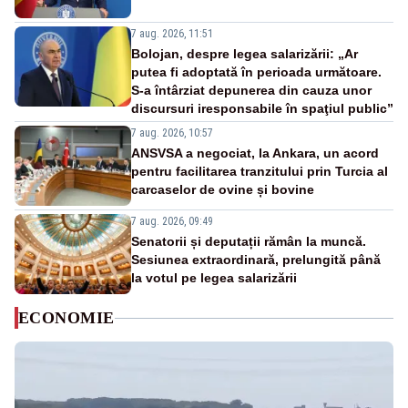
7 aug. 2026, 11:51
Bolojan, despre legea salarizării: „Ar
putea fi adoptată în perioada următoare.
S-a întârziat depunerea din cauza unor
discursuri iresponsabile în spaţiul public”
7 aug. 2026, 10:57
ANSVSA a negociat, la Ankara, un acord
pentru facilitarea tranzitului prin Turcia al
carcaselor de ovine și bovine
7 aug. 2026, 09:49
Senatorii și deputații rămân la muncă.
Sesiunea extraordinară, prelungită până
la votul pe legea salarizării
ECONOMIE