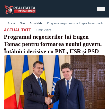
Acasă
Știri
Actualitate
Programul negocierilor lui Eugen Tomac pentru formarea noului guvern. Întâlniri decisive cu PNL, USR și PSD
·
ACTUALITATE
1 min citire
Programul negocierilor lui Eugen
Tomac pentru formarea noului guvern.
Întâlniri decisive cu PNL, USR și PSD