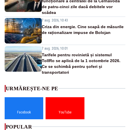
funcționare a centralei de la Cernavodă
de patru-cinci zile dacă debitele vor
scădea
7 aug. 2026, 10:43
Criza din energie. Cine scapă de măsurile
de raționalizare impuse de Bolojan
7 aug. 2026, 10:01
Tarifele pentru rovinietă și sistemul
TollRo se aplică de la 1 octombrie 2026.
Ce se schimbă pentru șoferi și
transportatori
URMĂREȘTE-NE PE
Facebook
YouTube
POPULAR