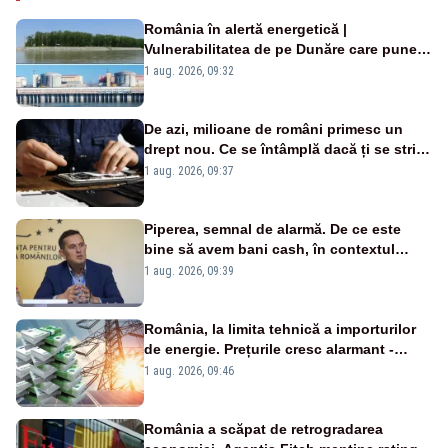
România în alertă energetică |
Vulnerabilitatea de pe Dunăre care pune
în pericol Centrala Cernavodă era
1 aug. 2026, 09:32
cunoscută de pe vremea lui Ceaușescu
De azi, milioane de români primesc un
drept nou. Ce se întâmplă dacă ți se strică
un produs
1 aug. 2026, 09:37
Piperea, semnal de alarmă. De ce este
bine să avem bani cash, în contextul
alertei energetice?
1 aug. 2026, 09:39
România, la limita tehnică a importurilor
de energie. Prețurile cresc alarmant -
Analiză Realitatea Plus
1 aug. 2026, 09:46
România a scăpat de retrogradarea