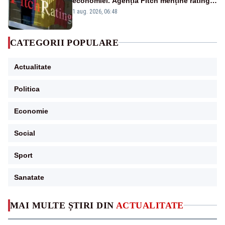
economiei. Agenția Fitch menține ratingul
„BBB-” cu perspectivă negativă
1 aug. 2026, 06:48
CATEGORII POPULARE
Actualitate
Politica
Economie
Social
Sport
Sanatate
MAI MULTE ȘTIRI DIN
ACTUALITATE