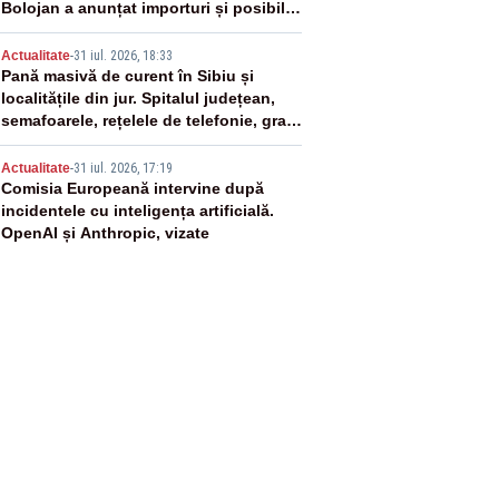
Bolojan a anunțat importuri și posibile
restricții – VIDEO
4
Actualitate
-
31 iul. 2026, 18:33
Pană masivă de curent în Sibiu și
localitățile din jur. Spitalul județean,
semafoarele, rețelele de telefonie, grav
afectate
5
Actualitate
-
31 iul. 2026, 17:19
Comisia Europeană intervine după
incidentele cu inteligența artificială.
OpenAI și Anthropic, vizate