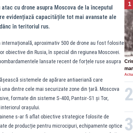
1
u atac cu drone asupra Moscova de la începutul
are evidențiază capacitățile tot mai avansate ale
dânc în teritoriul rus.
a internațională, aproximativ 500 de drone au fost folosite
or obiective din Rusia, în special din regiunea Moscovei.
a bombardamentele lansate recent de forțele ruse asupra
Cri
mar
Actua
„O 
pășească sistemele de apărare antiaeriană care
ă una dintre cele mai securizate zone din țară. Moscova
sive, formate din sisteme S-400, Pantsir-S1 și Tor,
interiorul orașului.
ainene s-ar fi aflat obiective strategice folosite de
nitate de producție pentru microcipuri, echipamente optice