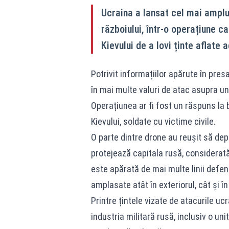
Ucraina a lansat cel mai ampl
războiului, într-o operațiune c
Kievului de a lovi ținte aflate a
Potrivit informațiilor apărute în pres
în mai multe valuri de atac asupra un
Operațiunea ar fi fost un răspuns l
Kievului, soldate cu victime civile.
O parte dintre drone au reușit să de
protejează capitala rusă, considerat
este apărată de mai multe linii defen
amplasate atât în exteriorul, cât și în 
Printre țintele vizate de atacurile ucr
industria militară rusă, inclusiv o u