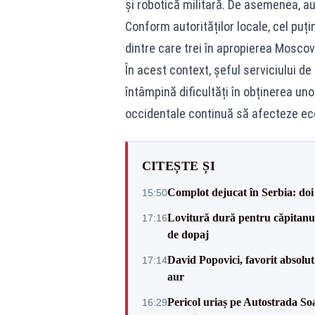
și robotică militară. De asemenea, au 
Conform autorităților locale, cel puți
dintre care trei în apropierea Moscov
În acest context, șeful serviciului d
întâmpină dificultăți în obținerea un
occidentale continuă să afecteze ec
CITEȘTE ȘI
Complot dejucat în Serbia: doi 
15:50
Lovitură dură pentru căpitanul
17:16
de dopaj
David Popovici, favorit absolut
17:14
aur
Pericol uriaș pe Autostrada Soa
16:29