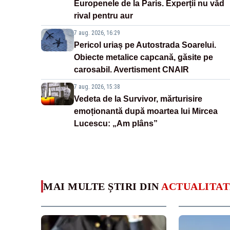
Europenele de la Paris. Experții nu văd
rival pentru aur
7 aug. 2026, 16:29
Pericol uriaș pe Autostrada Soarelui.
Obiecte metalice capcană, găsite pe
carosabil. Avertisment CNAIR
7 aug. 2026, 15:38
Vedeta de la Survivor, mărturisire
emoționantă după moartea lui Mircea
Lucescu: „Am plâns”
MAI MULTE ȘTIRI DIN
ACTUALITAT