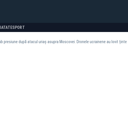
NATATE
SPORT
ub presiune după atacul uriaș asupra Moscovei. Dronele ucrainene au lovit ținte