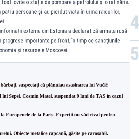
fost lovite o stație de pompare a petrolului și o rafinărie.
n patru persoane și-au pierdut viața în urma raidurilor,
ei.
e informații externe din Estonia a declarat că armata rusă
or progrese importante pe front, în timp ce sancțiunile
onomia și resursele Moscovei.
bărbați, suspectați că plănuiau asasinarea lui Vučić
 lui Sepsi. Cosmin Matei, suspendat 9 luni de TAS în cazul
 la Europenele de la Paris. Experții nu văd rival pentru
relui. Obiecte metalice capcană, găsite pe carosabil.