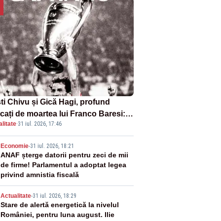
sti Chivu și Gică Hagi, profund
cați de moartea lui Franco Baresi:
litate
·
31 iul. 2026, 17:46
legendă a fotbalului mondial”
2
Economie
-
31 iul. 2026, 18:21
ANAF șterge datorii pentru zeci de mii
de firme! Parlamentul a adoptat legea
privind amnistia fiscală
3
Actualitate
-
31 iul. 2026, 18:29
Stare de alertă energetică la nivelul
României, pentru luna august. Ilie