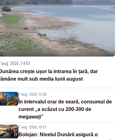
7 aug. 2026, 14:03
Dunărea crește ușor la intrarea în țară, dar
rămâne mult sub media lunii august
7 aug. 2026, 13:02
În intervalul orar de seară, consumul de
curent „a scăzut cu 200-300 de
megawați”
7 aug. 2026, 10:51
Bolojan: Nivelul Dunării asigură o