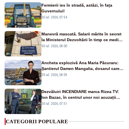
Fermierii ies în stradă, astăzi, în fața
Guvernului!
30 iul. 2026, 07:54
Manevră mascată. Salarii mărite în secret
la Ministerul Dezvoltării în timp ce medicii
ies în stradă
30 iul. 2026, 08:00
Ancheta explozivă Ana Maria Păcuraru:
Șantierul Damen Mangalia, dosarul care
scufundă apărarea României
30 iul. 2026, 08:09
Dezvăluiri INCENDIARE marca Rizea TV:
Ion Bazac, în centrul unor noi acuzații
publice
30 iul. 2026, 07:51
CATEGORII POPULARE