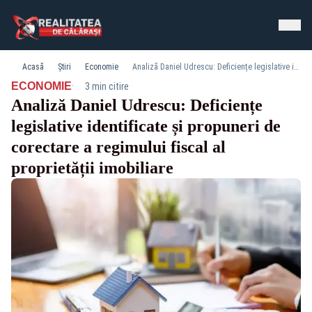
Acasă
Știri
Economie
Analiză Daniel Udrescu: Deficiențe legislative identificate și propuneri de corectare a regimului fiscal al proprietății imobiliare
·
ECONOMIE
3 min citire
Analiză Daniel Udrescu: Deficiențe
legislative identificate și propuneri de
corectare a regimului fiscal al
proprietății imobiliare