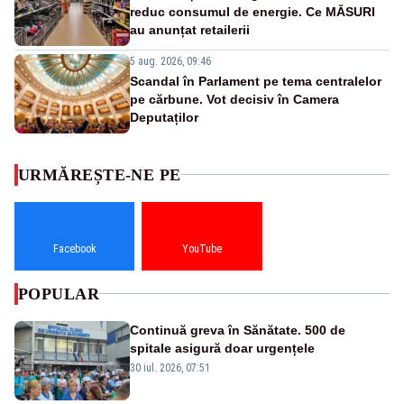
reduc consumul de energie. Ce MĂSURI
au anunțat retailerii
5 aug. 2026, 09:46
Scandal în Parlament pe tema centralelor
pe cărbune. Vot decisiv în Camera
Deputaților
URMĂREȘTE-NE PE
Facebook
YouTube
POPULAR
Continuă greva în Sănătate. 500 de
spitale asigură doar urgențele
30 iul. 2026, 07:51