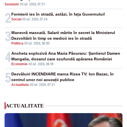
Sanatate
·
30 iul. 2026, 07:51
2
Fermierii ies în stradă, astăzi, în fața Guvernului!
Social
-
30 iul. 2026, 07:54
3
Manevră mascată. Salarii mărite în secret la Ministerul
Dezvoltării în timp ce medicii ies în stradă
Politica
-
30 iul. 2026, 08:00
4
Ancheta explozivă Ana Maria Păcuraru: Șantierul Damen
Mangalia, dosarul care scufundă apărarea României
Economie
-
30 iul. 2026, 08:09
5
Dezvăluiri INCENDIARE marca Rizea TV: Ion Bazac, în
centrul unor noi acuzații publice
Actualitate
-
30 iul. 2026, 07:51
ACTUALITATE