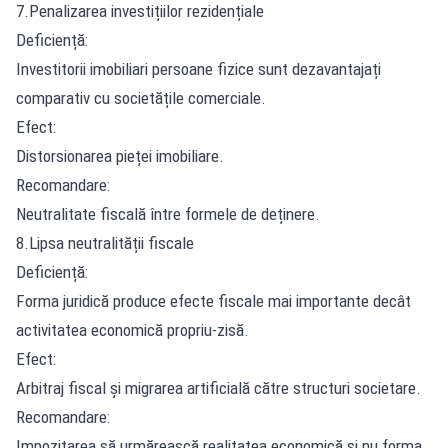
7.Penalizarea investițiilor rezidențiale
Deficiență:
Investitorii imobiliari persoane fizice sunt dezavantajați
comparativ cu societățile comerciale.
Efect:
Distorsionarea pieței imobiliare.
Recomandare:
Neutralitate fiscală între formele de deținere.
8.Lipsa neutralității fiscale
Deficiență:
Forma juridică produce efecte fiscale mai importante decât
activitatea economică propriu-zisă.
Efect:
Arbitraj fiscal și migrarea artificială către structuri societare.
Recomandare:
Impozitarea să urmărească realitatea economică și nu forma