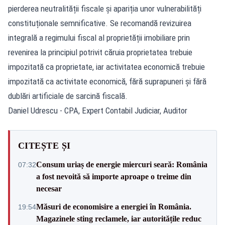
pierderea neutralității fiscale și apariția unor vulnerabilități
constituționale semnificative. Se recomandă revizuirea
integrală a regimului fiscal al proprietății imobiliare prin
revenirea la principiul potrivit căruia proprietatea trebuie
impozitată ca proprietate, iar activitatea economică trebuie
impozitată ca activitate economică, fără suprapuneri și fără
dublări artificiale de sarcină fiscală.
Daniel Udrescu - CPA, Expert Contabil Judiciar, Auditor
CITEȘTE ȘI
Consum uriaș de energie miercuri seară: România
07:32
a fost nevoită să importe aproape o treime din
necesar
Măsuri de economisire a energiei în România.
19:54
Magazinele sting reclamele, iar autoritățile reduc