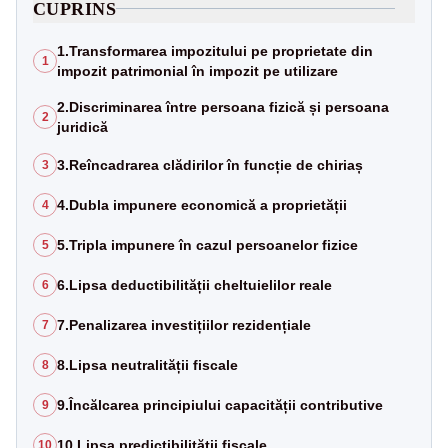
CUPRINS
1.Transformarea impozitului pe proprietate din
1
impozit patrimonial în impozit pe utilizare
2.Discriminarea între persoana fizică și persoana
2
juridică
3.Reîncadrarea clădirilor în funcție de chiriaș
3
4.Dubla impunere economică a proprietății
4
5.Tripla impunere în cazul persoanelor fizice
5
6.Lipsa deductibilității cheltuielilor reale
6
7.Penalizarea investițiilor rezidențiale
7
8.Lipsa neutralității fiscale
8
9.Încălcarea principiului capacității contributive
9
10.Lipsa predictibilității fiscale
10