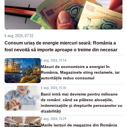
6 aug. 2026, 07:32
Consum uriaș de energie miercuri seară: România a
fost nevoită să importe aproape o treime din necesar
5 aug. 2026, 19:54
Măsuri de economisire a energiei în
România. Magazinele sting reclamele, iar
autoritățile reduc consumul
5 aug. 2026, 15:03
Banii intră mai devreme pentru milioane
de români: când se plătesc alocațiile,
indemnizațiile și drepturile persoanelor cu
dizabilități
5 aug. 2026, 10:29
Marile lanțuri de magazine din România