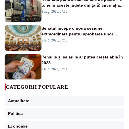
tone în aceste județe din țară: circulația
este interzisă luni, între orele 12:00 și
3 aug. 2026, 07:55
20:00
Senatul începe o nouă sesiune
extraordinară pentru aprobarea unor
jaloane din PNRR
3 aug. 2026, 07:58
Pensiile și salariile ar putea crește abia în
2028
3 aug. 2026, 07:31
CATEGORII POPULARE
Actualitate
Politica
Economie