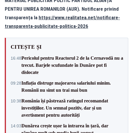
MATERIAL PUBLICITAR POLITIC PARTIDUL ALIANȚA
PENTRU UNIREA ROMANILOR (AUR). Notificare privind
transparența la
https://www.realitatea.net/notificare-
transparenta-publicitate-politica-2026
CITEȘTE ȘI
Pericolul pentru Reactorul 2 de la Cernavodă nu a
16:48
trecut. Barjele scufundate în Dunăre pot fi
dislocate
Inflația distruge majorarea salariului minim.
09:28
Românii nu simt un trai mai bun
România își păstrează ratingul recomandat
10:38
investițiilor. Un semnal pozitiv, dar și un
avertisment pentru autorități
Dunărea crește ușor la intrarea în țară, dar
14:03
rămâne mult sub media lunii august