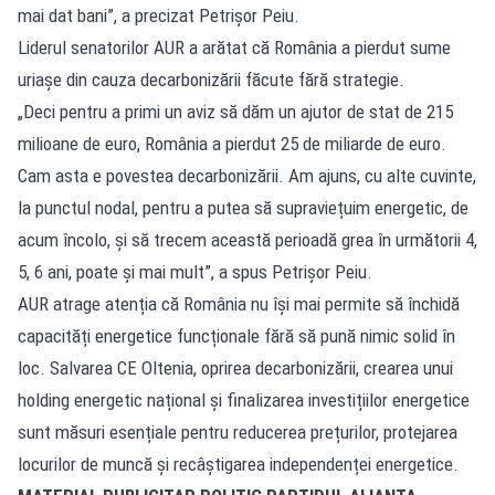
mai dat bani”, a precizat Petrișor Peiu.
Liderul senatorilor AUR a arătat că România a pierdut sume
uriașe din cauza decarbonizării făcute fără strategie.
„Deci pentru a primi un aviz să dăm un ajutor de stat de 215
milioane de euro, România a pierdut 25 de miliarde de euro.
Cam asta e povestea decarbonizării. Am ajuns, cu alte cuvinte,
la punctul nodal, pentru a putea să supraviețuim energetic, de
acum încolo, și să trecem această perioadă grea în următorii 4,
5, 6 ani, poate și mai mult”, a spus Petrișor Peiu.
AUR atrage atenția că România nu își mai permite să închidă
capacități energetice funcționale fără să pună nimic solid în
loc. Salvarea CE Oltenia, oprirea decarbonizării, crearea unui
holding energetic național și finalizarea investițiilor energetice
sunt măsuri esențiale pentru reducerea prețurilor, protejarea
locurilor de muncă și recâștigarea independenței energetice.