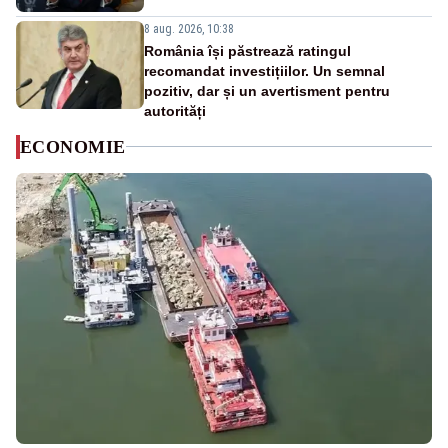
8 aug. 2026, 10:38
România își păstrează ratingul
recomandat investițiilor. Un semnal
pozitiv, dar și un avertisment pentru
autorități
ECONOMIE