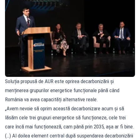
Soluția propusă de AUR este oprirea decarbonizării și
menținerea grupurilor energetice funcționale până când
România va avea capacități alternative reale.
„Avem nevoie să oprim această decarbonizare acum și să
lăsăm cele trei grupuri energetice să funcționeze, cele trei
care încă mai funcționează, cam până prin 2035, așa ar fi bine.
(…) Al doilea element central după suspendarea decarbonizării