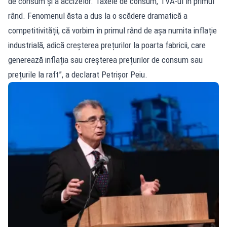
de consum și a accizelor. Taxele de consum, TVA-ul în primul
rând. Fenomenul ăsta a dus la o scădere dramatică a
competitivității, că vorbim în primul rând de așa numita inflație
industrială, adică creșterea prețurilor la poarta fabricii, care
generează inflația sau creșterea prețurilor de consum sau
prețurile la raft”, a declarat Petrișor Peiu.