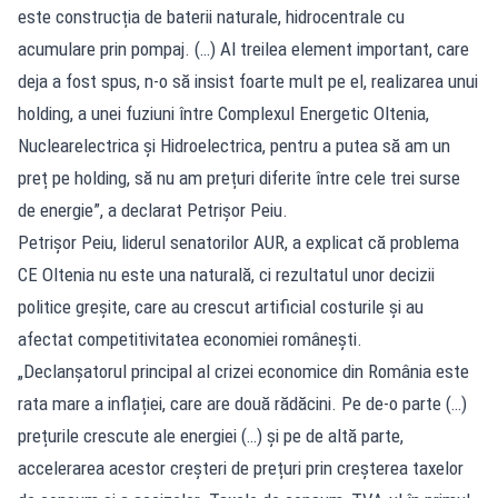
este construcția de baterii naturale, hidrocentrale cu
acumulare prin pompaj. (…) Al treilea element important, care
deja a fost spus, n-o să insist foarte mult pe el, realizarea unui
holding, a unei fuziuni între Complexul Energetic Oltenia,
Nuclearelectrica și Hidroelectrica, pentru a putea să am un
preț pe holding, să nu am prețuri diferite între cele trei surse
de energie”, a declarat Petrișor Peiu.
Petrișor Peiu, liderul senatorilor AUR, a explicat că problema
CE Oltenia nu este una naturală, ci rezultatul unor decizii
politice greșite, care au crescut artificial costurile și au
afectat competitivitatea economiei românești.
„Declanșatorul principal al crizei economice din România este
rata mare a inflației, care are două rădăcini. Pe de-o parte (…)
prețurile crescute ale energiei (…) și pe de altă parte,
accelerarea acestor creșteri de prețuri prin creșterea taxelor