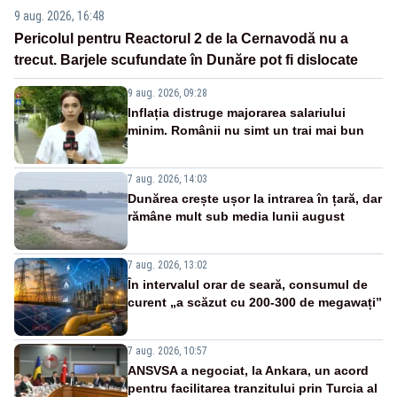
9 aug. 2026, 16:48
Pericolul pentru Reactorul 2 de la Cernavodă nu a
trecut. Barjele scufundate în Dunăre pot fi dislocate
9 aug. 2026, 09:28
Inflația distruge majorarea salariului
minim. Românii nu simt un trai mai bun
7 aug. 2026, 14:03
Dunărea crește ușor la intrarea în țară, dar
rămâne mult sub media lunii august
7 aug. 2026, 13:02
În intervalul orar de seară, consumul de
curent „a scăzut cu 200-300 de megawați”
7 aug. 2026, 10:57
ANSVSA a negociat, la Ankara, un acord
pentru facilitarea tranzitului prin Turcia al