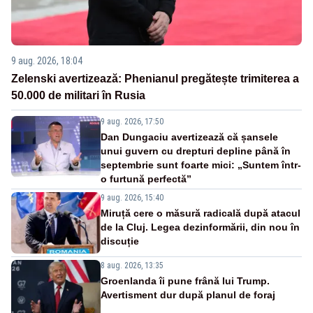
9 aug. 2026, 18:04
Zelenski avertizează: Phenianul pregătește trimiterea a
50.000 de militari în Rusia
9 aug. 2026, 17:50
Dan Dungaciu avertizează că șansele
unui guvern cu drepturi depline până în
septembrie sunt foarte mici: „Suntem într-
o furtună perfectă”
9 aug. 2026, 15:40
Miruță cere o măsură radicală după atacul
de la Cluj. Legea dezinformării, din nou în
discuție
8 aug. 2026, 13:35
Groenlanda îi pune frână lui Trump.
Avertisment dur după planul de foraj