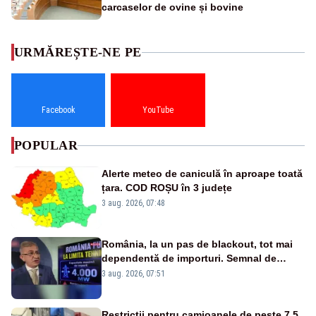
carcaselor de ovine și bovine
URMĂREȘTE-NE PE
Facebook
YouTube
POPULAR
Alerte meteo de caniculă în aproape toată
țara. COD ROȘU în 3 județe
3 aug. 2026, 07:48
România, la un pas de blackout, tot mai
dependentă de importuri. Semnal de
alarmă tras de un expert în energie
3 aug. 2026, 07:51
Restricții pentru camioanele de peste 7,5