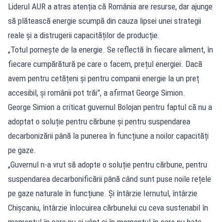
Liderul AUR a atras atenția că România are resurse, dar ajunge
să plătească energie scumpă din cauza lipsei unei strategii
reale și a distrugerii capacităților de producție.
„Totul pornește de la energie. Se reflectă în fiecare aliment, în
fiecare cumpărătură pe care o facem, prețul energiei. Dacă
avem pentru cetățeni și pentru companii energie la un preț
accesibil, și românii pot trăi”, a afirmat George Simion.
George Simion a criticat guvernul Bolojan pentru faptul că nu a
adoptat o soluție pentru cărbune și pentru suspendarea
decarbonizării până la punerea în funcțiune a noilor capacități
pe gaze.
„Guvernul n-a vrut să adopte o soluție pentru cărbune, pentru
suspendarea decarbonificării până când sunt puse noile rețele
pe gaze naturale în funcțiune. Și întârzie Iernutul, întârzie
Chișcaniu, întârzie înlocuirea cărbunelui cu ceva sustenabil în
momentul în care nu ai vânt și în momentul în care nu bate