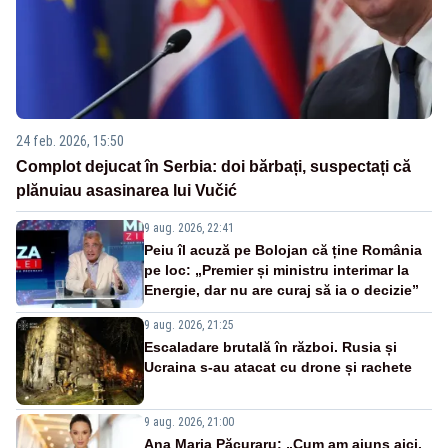
24 feb. 2026, 15:50
Complot dejucat în Serbia: doi bărbați, suspectați că
plănuiau asasinarea lui Vučić
9 aug. 2026, 22:41
Peiu îl acuză pe Bolojan că ține România
pe loc: „Premier și ministru interimar la
Energie, dar nu are curaj să ia o decizie”
9 aug. 2026, 21:25
Escaladare brutală în război. Rusia și
Ucraina s-au atacat cu drone și rachete
9 aug. 2026, 21:00
Ana Maria Păcuraru: „Cum am ajuns aici,