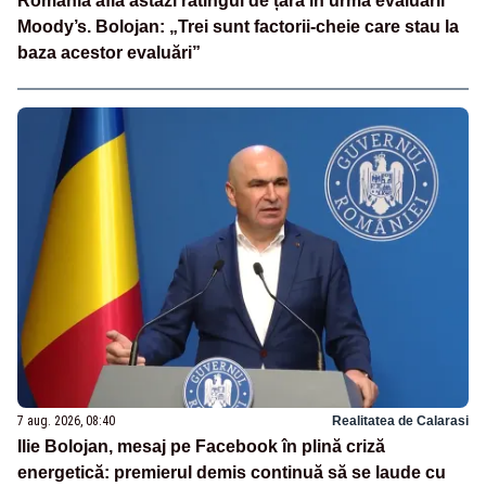
România află astăzi ratingul de țară în urma evaluării
Moody’s. Bolojan: „Trei sunt factorii-cheie care stau la
baza acestor evaluări”
7 aug. 2026, 08:40
Realitatea de Calarasi
Ilie Bolojan, mesaj pe Facebook în plină criză
energetică: premierul demis continuă să se laude cu