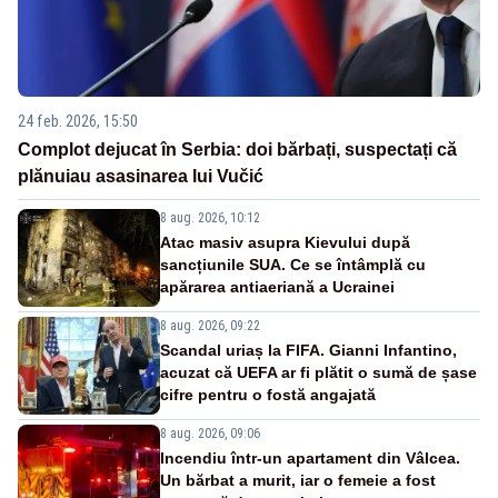
24 feb. 2026, 15:50
Complot dejucat în Serbia: doi bărbați, suspectați că
plănuiau asasinarea lui Vučić
8 aug. 2026, 10:12
Atac masiv asupra Kievului după
sancțiunile SUA. Ce se întâmplă cu
apărarea antiaeriană a Ucrainei
8 aug. 2026, 09:22
Scandal uriaș la FIFA. Gianni Infantino,
acuzat că UEFA ar fi plătit o sumă de șase
cifre pentru o fostă angajată
8 aug. 2026, 09:06
Incendiu într-un apartament din Vâlcea.
Un bărbat a murit, iar o femeie a fost