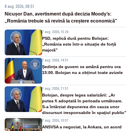
8 aug. 2026, 08:51
Nicușor Dan, avertisment după decizia Moody’s:
„România trebuie să revină la creștere economică”
7 aug. 2026, 15:26
PSD, replică dură pentru Bolojan:
„România este într-o situație de forță
majoră”
7 aug. 2026, 14:51
Ședința de guvern se amână pentru ora
15:00. Bolojan nu a obținut toate avizele
7 aug. 2026, 11:51
Bolojan, despre legea salarizării: „Ar
putea fi adoptată în perioada următoare.
S-a întârziat depunerea din cauza unor
discursuri iresponsabile în spaţiul public”
7 aug. 2026, 10:57
ANSVSA a negociat, la Ankara, un acord