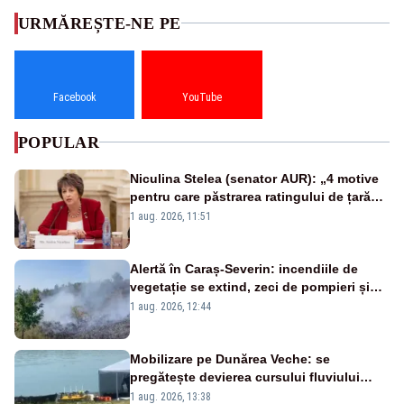
URMĂREȘTE-NE PE
Facebook
YouTube
POPULAR
Niculina Stelea (senator AUR): „4 motive
pentru care păstrarea ratingului de țară
nu este o reușită pentru Guvernul
1 aug. 2026, 11:51
Bolojan”
Alertă în Caraș-Severin: incendiile de
vegetație se extind, zeci de pompieri și
silvicultori se luptă cu flăcările - VIDEO
1 aug. 2026, 12:44
Mobilizare pe Dunărea Veche: se
pregătește devierea cursului fluviului
către Cernavodă – VIDEO
1 aug. 2026, 13:38