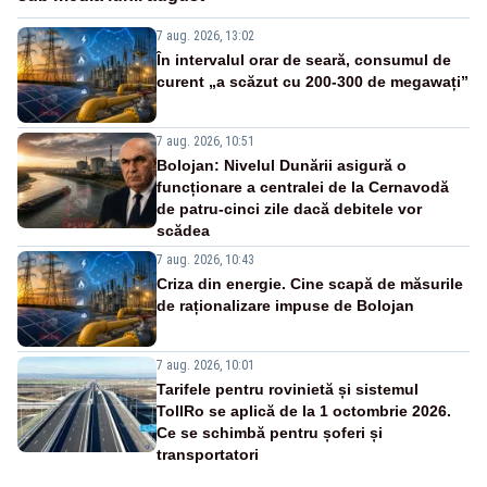
7 aug. 2026, 13:02
În intervalul orar de seară, consumul de
curent „a scăzut cu 200-300 de megawați”
7 aug. 2026, 10:51
Bolojan: Nivelul Dunării asigură o
funcționare a centralei de la Cernavodă
de patru-cinci zile dacă debitele vor
scădea
7 aug. 2026, 10:43
Criza din energie. Cine scapă de măsurile
de raționalizare impuse de Bolojan
7 aug. 2026, 10:01
Tarifele pentru rovinietă și sistemul
TollRo se aplică de la 1 octombrie 2026.
Ce se schimbă pentru șoferi și
transportatori