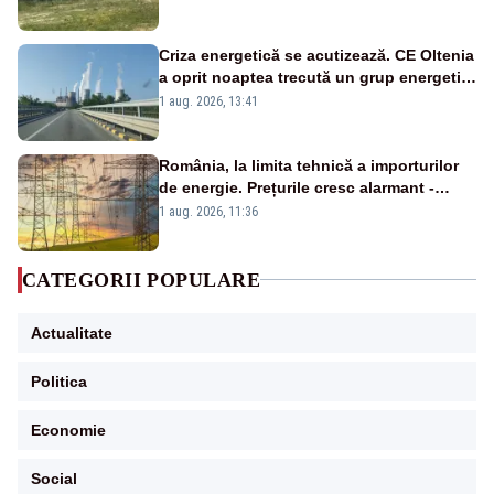
Criza energetică se acutizează. CE Oltenia
a oprit noaptea trecută un grup energetic
de la Rovinari
1 aug. 2026, 13:41
România, la limita tehnică a importurilor
de energie. Prețurile cresc alarmant -
Analiză Realitatea Plus
1 aug. 2026, 11:36
CATEGORII POPULARE
Actualitate
Politica
Economie
Social