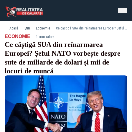
Acasă
Știri
Economie
Ce câștigă SUA din reînarmarea Europei? Șeful NATO vorbește despre sute de miliarde de dolari și mii de locuri de muncă
·
ECONOMIE
1 min citire
Ce câștigă SUA din reînarmarea
Europei? Șeful NATO vorbește despre
sute de miliarde de dolari și mii de
locuri de muncă