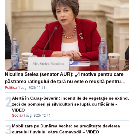
Niculina Stelea (senator AUR): „4 motive pentru care
păstrarea ratingului de țară nu este o reușită pentru
Politica
·
1 aug. 2026, 11:51
Guvernul Bolojan”
2
Alertă în Caraș-Severin: incendiile de vegetație se extind,
zeci de pompieri și silvicultori se luptă cu flăcările -
VIDEO
Social
-
1 aug. 2026, 12:44
3
Mobilizare pe Dunărea Veche: se pregătește devierea
cursului fluviului către Cernavodă – VIDEO