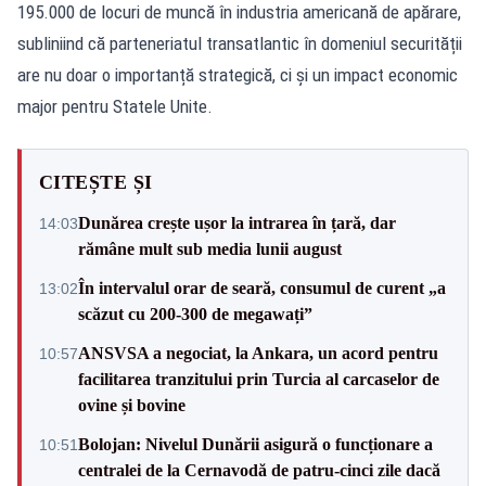
195.000 de locuri de muncă în industria americană de apărare,
subliniind că parteneriatul transatlantic în domeniul securității
are nu doar o importanță strategică, ci și un impact economic
major pentru Statele Unite.
CITEȘTE ȘI
Dunărea crește ușor la intrarea în țară, dar
14:03
rămâne mult sub media lunii august
În intervalul orar de seară, consumul de curent „a
13:02
scăzut cu 200-300 de megawați”
ANSVSA a negociat, la Ankara, un acord pentru
10:57
facilitarea tranzitului prin Turcia al carcaselor de
ovine și bovine
Bolojan: Nivelul Dunării asigură o funcționare a
10:51
centralei de la Cernavodă de patru-cinci zile dacă