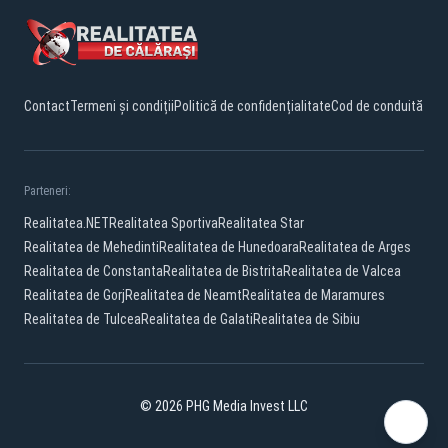
Contact
Termeni și condiții
Politică de confidențialitate
Cod de conduită
Parteneri:
Realitatea.NET
Realitatea Sportiva
Realitatea Star
Realitatea de Mehedinti
Realitatea de Hunedoara
Realitatea de Arges
Realitatea de Constanta
Realitatea de Bistrita
Realitatea de Valcea
Realitatea de Gorj
Realitatea de Neamt
Realitatea de Maramures
Realitatea de Tulcea
Realitatea de Galati
Realitatea de Sibiu
© 2026 PHG Media Invest LLC
Facebook
YouTube