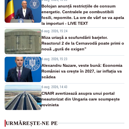
Bolojan anunță restricțiile de consum
energetic. Centralele pe combustibili
fosili, repornite. La ore de vârf se va apela
la importuri - LIVE TEXT
6 aug. 2026, 15:24
Miza uriașă a scufundării barjelor.
Reactorul 2 de la Cernavodă poate primi o
nouă „gură de oxigen”
6 aug. 2026, 15:23
Alexandru Nazare, veste bună: Economia
României va crește în 2027, iar inflația va
scădea
6 aug. 2026, 14:43
CNAIR avertizează asupra unui portal
neautorizat din Ungaria care scumpește
rovinieta
URMĂREȘTE-NE PE