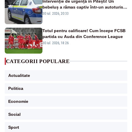
Intervenție de urgență în Pitești! Un
bebeluș a rămas captiv într-un autoturism
din cauza unei defecțiuni
30 iul. 2026, 20:33
Totul pentru calificare! Cum începe FCSB
partida cu Auda din Conference League
30 iul. 2026, 18:26
CATEGORII POPULARE
Actualitate
Politica
Economie
Social
Sport