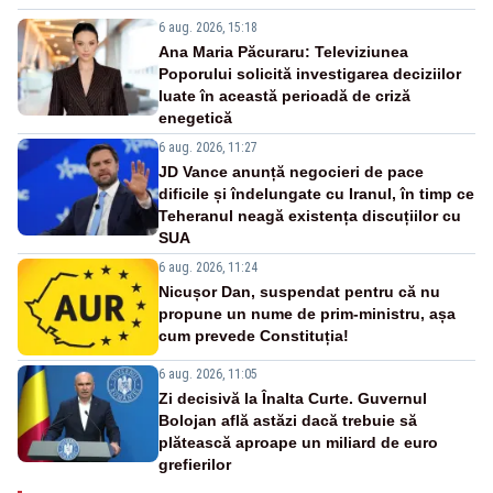
6 aug. 2026, 15:18
Ana Maria Păcuraru: Televiziunea
Poporului solicită investigarea deciziilor
luate în această perioadă de criză
enegetică
6 aug. 2026, 11:27
JD Vance anunță negocieri de pace
dificile și îndelungate cu Iranul, în timp ce
Teheranul neagă existența discuțiilor cu
SUA
6 aug. 2026, 11:24
Nicușor Dan, suspendat pentru că nu
propune un nume de prim-ministru, așa
cum prevede Constituția!
6 aug. 2026, 11:05
Zi decisivă la Înalta Curte. Guvernul
Bolojan află astăzi dacă trebuie să
plătească aproape un miliard de euro
grefierilor