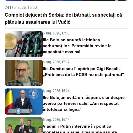
24 feb. 2026, 15:50
Complot dejucat în Serbia: doi bărbați, suspectați că
plănuiau asasinarea lui Vučić
6 aug. 2026, 17:38
Ilie Bolojan anunță ieftinirea
carburanților: Petromidia revine la
capacitate maximă
6 aug. 2026, 17:17
Ilie Dumitrescu îl apără pe Gigi Becali:
„Problema de la FCSB nu este patronul”
6 aug. 2026, 16:34
Ilie Bolojan evită un răspuns clar despre
averea partenerei sale: „Am respectat
întotdeauna legea”
6 aug. 2026, 16:14
Vladimir Putin intervine în politica
monetară a Rusiei. Presiunile asupra