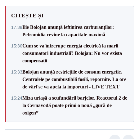
CITEȘTE ȘI
Ilie Bolojan anunță ieftinirea carburanților:
17:38
Petromidia revine la capacitate maximă
Cum se va întrerupe energia electrică la marii
15:36
consumatori industriali? Bolojan: Nu vor exista
compensații
Bolojan anunță restricțiile de consum energetic.
15:33
Centralele pe combustibili fosili, repornite. La ore
de vârf se va apela la importuri - LIVE TEXT
Miza uriașă a scufundării barjelor. Reactorul 2 de
15:24
la Cernavodă poate primi o nouă „gură de
oxigen”