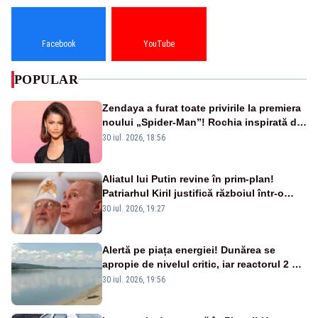
Facebook
YouTube
POPULAR
Zendaya a furat toate privirile la premiera
noului „Spider-Man”! Rochia inspirată de
pânza de păianjen a făcut senzație
30 iul. 2026, 18:56
Aliatul lui Putin revine în prim-plan!
Patriarhul Kiril justifică războiul într-o
nouă carte
30 iul. 2026, 19:27
Alertă pe piața energiei! Dunărea se
apropie de nivelul critic, iar reactorul 2 de
la Cernavodă ar putea fi oprit
30 iul. 2026, 19:56