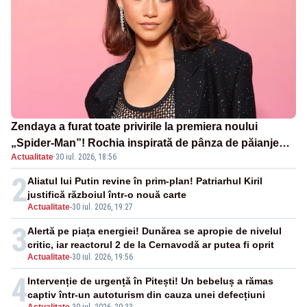
Zendaya a furat toate privirile la premiera noului
„Spider-Man”! Rochia inspirată de pânza de păianjen a
Actualitate
·
30 iul. 2026, 18:56
făcut senzație
2
Aliatul lui Putin revine în prim-plan! Patriarhul Kiril
justifică războiul într-o nouă carte
Actualitate
-
30 iul. 2026, 19:27
3
Alertă pe piața energiei! Dunărea se apropie de nivelul
critic, iar reactorul 2 de la Cernavodă ar putea fi oprit
Actualitate
-
30 iul. 2026, 19:56
4
Intervenție de urgență în Pitești! Un bebeluș a rămas
captiv într-un autoturism din cauza unei defecțiuni