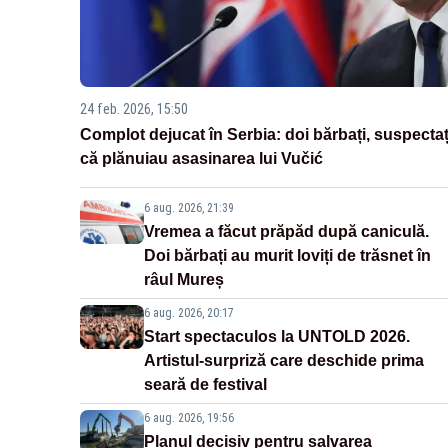
24 feb. 2026, 15:50
Complot dejucat în Serbia: doi bărbați, suspectaț
că plănuiau asasinarea lui Vučić
6 aug. 2026, 21:39
Vremea a făcut prăpăd după caniculă.
Doi bărbați au murit loviți de trăsnet în
râul Mureș
6 aug. 2026, 20:17
Start spectaculos la UNTOLD 2026.
Artistul-surpriză care deschide prima
seară de festival
6 aug. 2026, 19:56
Planul decisiv pentru salvarea