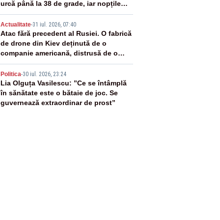
urcă până la 38 de grade, iar nopțile
devin tropicale
4
Actualitate
-
31 iul. 2026, 07:40
Atac fără precedent al Rusiei. O fabrică
de drone din Kiev deținută de o
companie americană, distrusă de o
rachetă rusească
5
Politica
-
30 iul. 2026, 23:24
Lia Olguța Vasilescu: ”Ce se întâmplă
în sănătate este o bătaie de joc. Se
guvernează extraordinar de prost”