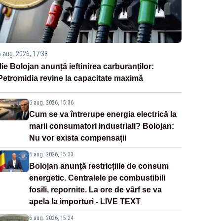
6 aug. 2026, 17:38
Ilie Bolojan anunță ieftinirea carburanților:
Petromidia revine la capacitate maximă
6 aug. 2026, 15:36
Cum se va întrerupe energia electrică la
marii consumatori industriali? Bolojan:
Nu vor exista compensații
6 aug. 2026, 15:33
Bolojan anunță restricțiile de consum
energetic. Centralele pe combustibili
fosili, repornite. La ore de vârf se va
apela la importuri - LIVE TEXT
6 aug. 2026, 15:24