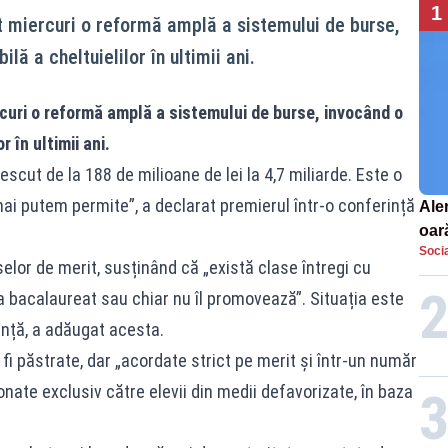
1
at miercuri o reformă amplă a sistemului de burse,
ă a cheltuielilor în ultimii ani.
rcuri o reformă amplă a sistemului de burse, invocând o
 în ultimii ani.
rescut de la 188 de milioane de lei la 4,7 miliarde. Este o
ai putem permite”, a declarat premierul într-o conferință
Aler
oar
Socia
Euro
selor de merit, susținând că „există clase întregi cu
la s
 la bacalaureat sau chiar nu îl promovează”. Situația este
iență, a adăugat acesta.
fi păstrate, dar „acordate strict pe merit și într-un număr
ionate exclusiv către elevii din medii defavorizate, în baza