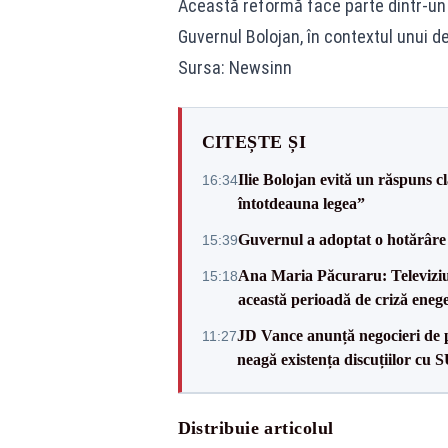
Această reformă face parte dintr-un
Guvernul Bolojan, în contextul unui de
Sursa: Newsinn
CITEȘTE ȘI
Ilie Bolojan evită un răspuns c
16:34
întotdeauna legea”
Guvernul a adoptat o hotărâre 
15:39
Ana Maria Păcuraru: Televiziune
15:18
această perioadă de criză enege
JD Vance anunță negocieri de pa
11:27
neagă existența discuțiilor cu 
Distribuie articolul