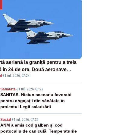
tă aeriană la graniță pentru a treia
ă în 24 de ore. Două aeronave
l
·
31 iul. 2026, 07:24
fighter britanice au fost ridicate de
ol
2
Sanatate
-
31 iul. 2026, 07:29
SANITAS: Niciun scenariu favorabil
pentru angajații din sănătate în
proiectul Legii salarizării
3
Social
-
31 iul. 2026, 07:39
ANM a emis cod galben și cod
portocaliu de caniculă. Temperaturile