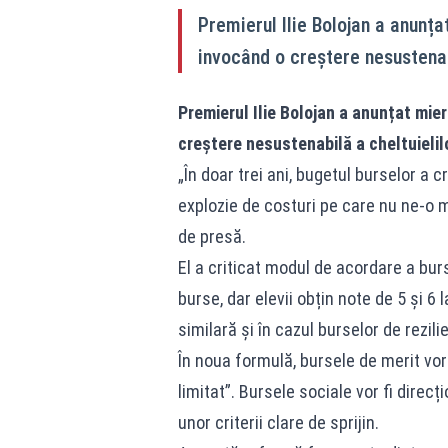
Premierul Ilie Bolojan a anunț
invocând o creștere nesustenabil
Premierul Ilie Bolojan a anunțat mie
creștere nesustenabilă a cheltuielilor
„În doar trei ani, bugetul burselor a c
explozie de costuri pe care nu ne-o m
de presă.
El a criticat modul de acordare a bur
burse, dar elevii obțin note de 5 și 6
similară și în cazul burselor de rezil
În noua formulă, bursele de merit vor 
limitat”. Bursele sociale vor fi direcț
unor criterii clare de sprijin.