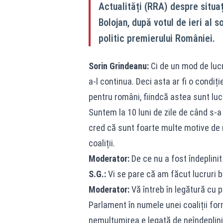
Actualități (RRA) despre situaț
Bolojan, după votul de ieri al s
politic premierului României.
Sorin Grindeanu:
Ci de un mod de lucru
a-l continua. Deci asta ar fi o condi
pentru români, fiindcă astea sunt luc
Suntem la 10 luni de zile de când s-a
cred că sunt foarte multe motive de
coaliții.
Moderator:
De ce nu a fost îndeplini
S.G.:
Vi se pare că am făcut lucruri 
Moderator:
Vă întreb în legătură cu 
Parlament în numele unei coaliții form
nemulțumirea e legată de neîndeplin