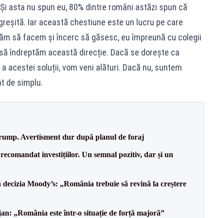
. Și asta nu spun eu, 80% dintre români astăzi spun că
greșită. Iar această chestiune este un lucru pe care
căm să facem și încerc să găsesc, eu împreună cu colegii
t să îndreptăm această direcție. Dacă se dorește ca
 a acestei soluții, vom veni alături. Dacă nu, suntem
ât de simplu.
Trump. Avertisment dur după planul de foraj
recomandat investițiilor. Un semnal pozitiv, dar și un
decizia Moody’s: „România trebuie să revină la creștere
an: „România este într-o situație de forță majoră”