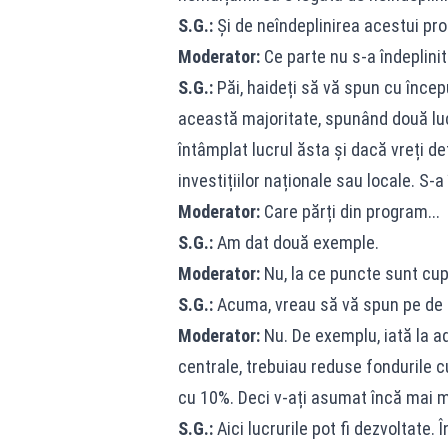
S.G.:
Și de neîndeplinirea acestui pr
Moderator:
Ce parte nu s-a îndeplinit
S.G.:
Păi, haideți să vă spun cu încep
această majoritate, spunând două luc
întâmplat lucrul ăsta și dacă vreți de
investițiilor naționale sau locale. S-a
Moderator:
Care părți din program...
S.G.:
Am dat două exemple.
Moderator:
Nu, la ce puncte sunt cup
S.G.:
Acuma, vreau să vă spun pe de ro
Moderator:
Nu. De exemplu, iată la ad
centrale, trebuiau reduse fondurile 
cu 10%. Deci v-ați asumat încă mai mu
S.G.:
Aici lucrurile pot fi dezvoltate.