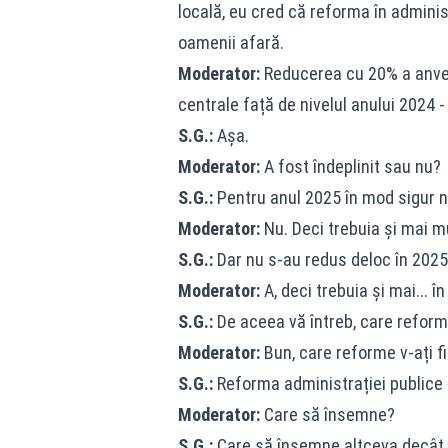
locală, eu cred că reforma în admini
oamenii afară.
Moderator:
Reducerea cu 20% a anvelo
centrale față de nivelul anului 2024
S.G.:
Așa.
Moderator:
A fost îndeplinit sau nu?
S.G.:
Pentru anul 2025 în mod sigur n
Moderator:
Nu. Deci trebuia și mai m
S.G.:
Dar nu s-au redus deloc în 2025
Moderator:
A, deci trebuia și mai... î
S.G.:
De aceea vă întreb, care reform
Moderator:
Bun, care reforme v-ați fi
S.G.:
Reforma administrației publice 
Moderator:
Care să însemne?
S.G.:
Care să însemne altceva decât c