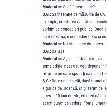
Moderator:
Și să însemne ce?
S.G.:
Să însemne că măsurile de UAT-u
exemplu, creșterea calității serviciil
vorbim de concedieri publice. Dacă 
nu e reformă, e concediere. Zic și eu
Moderator:
Nu știu de ce dați acest 
S.G.:
Da, așa.
Moderator:
Așa, din întâmplare, sigur
tema ediției noastre. Veți depune în
reforme pe care spuneți că nu au fos
S.G.:
Da, e una din căi, dacă atunci c
sigur că da. Doar că, știți, sărim de l
aceste 10 luni de zile, eu cred că am
acest punct de vedere. Toată lumea 