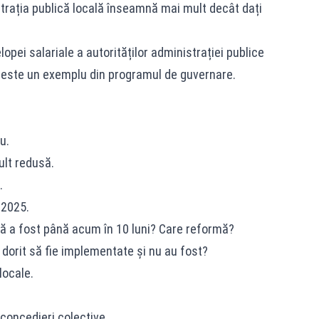
strația publică locală înseamnă mai mult decât dați
pei salariale a autorităților administrației publice
 - este un exemplu din programul de guvernare.
u.
ult redusă.
.
n 2025.
ă a fost până acum în 10 luni? Care reformă?
 dorit să fie implementate și nu au fost?
locale.
oncedieri colective.