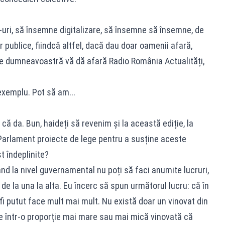
ri, să însemne digitalizare, să însemne să însemne, de
or publice, fiindcă altfel, dacă dau doar oamenii afară,
pe dumneavoastră vă dă afară Radio România Actualități,
.
exemplu. Pot să am...
 că da. Bun, haideți să revenim și la această ediție, la
 Parlament proiecte de lege pentru a susține aceste
t îndeplinite?
ând la nivel guvernamental nu poți să faci anumite lucruri,
a de la una la alta. Eu încerc să spun următorul lucru: că în
 fi putut face mult mai mult. Nu există doar un vinovat din
e într-o proporție mai mare sau mai mică vinovată că