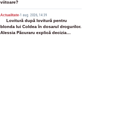
viitoare?
5
Actualitate
-
1 aug. 2026, 14:39
Lovitură după lovitură pentru
blonda lui Coldea în dosarul drogurilor.
Alessia Păcuraru explică decizia
magistraților