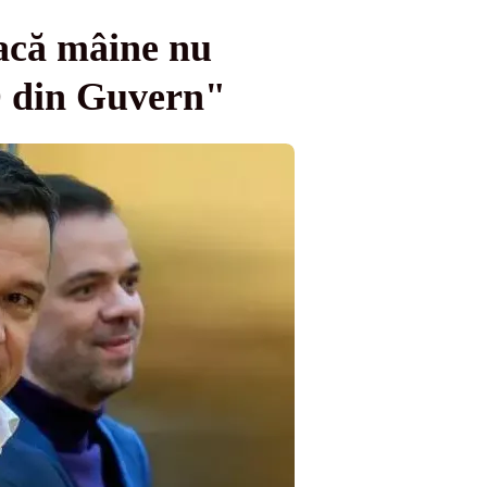
acă mâine nu
D din Guvern"