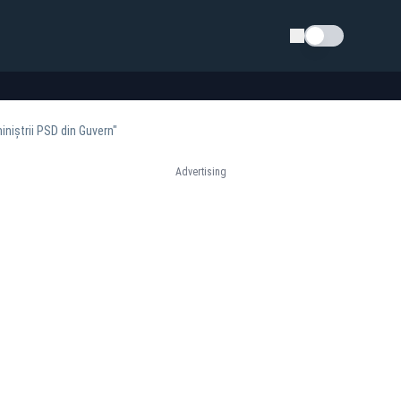
Schimba tema
iniștrii PSD din Guvern"
Advertising