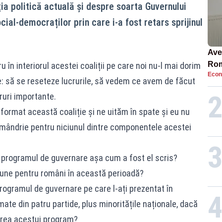
ia politică actuală și despre soarta Guvernului
ocial-democraților prin care i-a fost retars sprijinul
Ave
Rom
 în interiorul acestei coaliții pe care noi nu-l mai dorim
Econ
să 
ție: să se reseteze lucrurile, să vedem ce avem de făcut
în 4
ruri importante.
 format această coaliție și ne uităm în spate și eu nu
 mândrie pentru niciunul dintre componentele acestei
t programul de guvernare așa cum a fost el scris?
bune pentru români în această perioadă?
programul de guvernare pe care l-ați prezentat în
ate din patru partide, plus minoritățile naționale, dacă
irea acestui program?