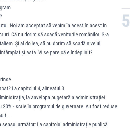
ogram.
?
utul. Noi am acceptat să venim în acest în acest în
ruri. Că nu dorim să scadă veniturile românilor. S-a
taliem. Și al doilea, să nu dorim să scadă nivelul
 întâmplat și asta. Vi se pare că e îndeplinit?
rinse.
st? La capitolul 4, alineatul 3.
ministrația, la anvelopa bugetară a administrației
cu 20% - scrie în programul de guvernare. Au fost reduse
lt...
 În sensul următor: La capitolul administrație publică