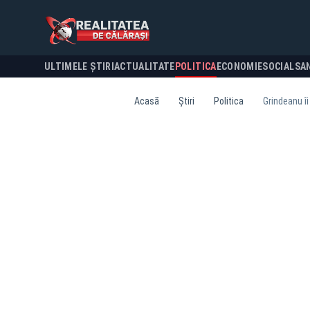
ULTIMELE ȘTIRI
ACTUALITATE
POLITICA
ECONOMIE
SOCIAL
SA
Acasă
Știri
Politica
Grindeanu îi