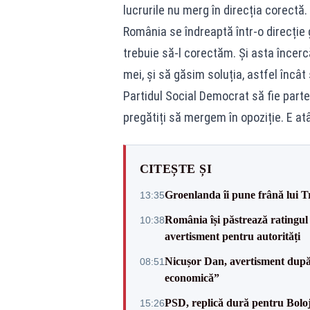
lucrurile nu merg în direcția corectă
România se îndreaptă într-o direcție 
trebuie să-l corectăm. Și asta încer
mei, și să găsim soluția, astfel încâ
Partidul Social Democrat să fie parte
pregătiți să mergem în opoziție. E at
CITEȘTE ȘI
Groenlanda îi pune frână lui 
13:35
România își păstrează ratingul 
10:38
avertisment pentru autorități
Nicușor Dan, avertisment după 
08:51
economică”
PSD, replică dură pentru Boloj
15:26