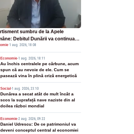
rtisment sumbru de la Apele
âne: Debitul Dunării va continua
omie
·
1 aug. 2026, 18:08
scadă. Cernavodă s-ar putea închide
 zile
2
Economie
-
1 aug. 2026, 18:11
Au închis centralele pe cărbune, acum
spun că au nevoie de ele. Cum se
pasează vina în plină criză energetică
3
Social
-
1 aug. 2026, 23:10
Dunărea a secat atât de mult încât a
scos la suprafață nave naziste din al
doilea război mondial
4
Economie
-
2 aug. 2026, 09:22
Daniel Udrescu: De ce patrimoniul va
deveni conceptul central al economiei