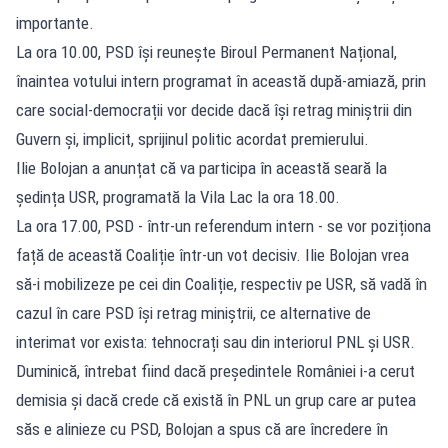
importante.
La ora 10.00, PSD își reunește Biroul Permanent Național,
înaintea votului intern programat în această după-amiază, prin
care social-democrații vor decide dacă își retrag miniștrii din
Guvern și, implicit, sprijinul politic acordat premierului.
Ilie Bolojan a anunțat că va participa în această seară la
ședința USR, programată la Vila Lac la ora 18.00.
La ora 17.00,
PSD
- într-un referendum intern - se vor poziționa
față de această Coaliție într-un vot decisiv. Ilie Bolojan vrea
să-i mobilizeze pe cei din Coaliție, respectiv pe USR, să vadă în
cazul în care PSD își retrag miniștrii, ce alternative de
interimat vor exista: tehnocrați sau din interiorul PNL și USR.
Duminică, întrebat fiind dacă președintele României i-a cerut
demisia și dacă crede că există în PNL un grup care ar putea
săs e alinieze cu PSD, Bolojan a spus că are încredere în