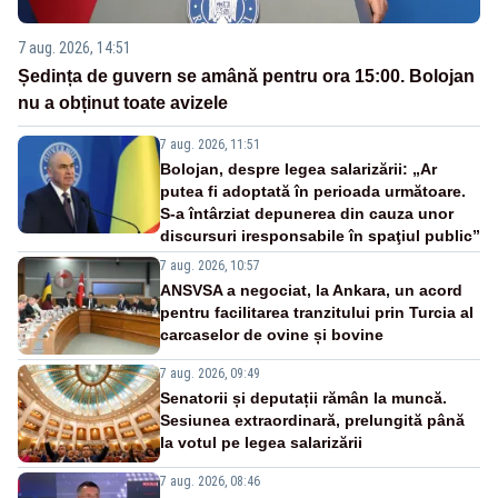
7 aug. 2026, 14:51
Ședința de guvern se amână pentru ora 15:00. Bolojan
nu a obținut toate avizele
7 aug. 2026, 11:51
Bolojan, despre legea salarizării: „Ar
putea fi adoptată în perioada următoare.
S-a întârziat depunerea din cauza unor
discursuri iresponsabile în spaţiul public”
7 aug. 2026, 10:57
ANSVSA a negociat, la Ankara, un acord
pentru facilitarea tranzitului prin Turcia al
carcaselor de ovine și bovine
7 aug. 2026, 09:49
Senatorii și deputații rămân la muncă.
Sesiunea extraordinară, prelungită până
la votul pe legea salarizării
7 aug. 2026, 08:46