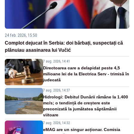
24 feb. 2026, 15:50
Complot dejucat în Serbia: doi bărbați, suspectați că
plănuiau asasinarea lui Vučić
7 aug. 2026, 14:41
Directoarea care a delapidat peste 4,5
milioane lei de la Electrica Serv - trimisă în
judecată
7 aug. 2026, 14:37
Hidrologi: Debitul Dunării rămâne la 1.400
mc/s; o tendință de creștere este
preconizată la jumătatea săptămânii
viitoare
7 aug. 2026, 14:32
eMAG are un singur acționar. Comisia