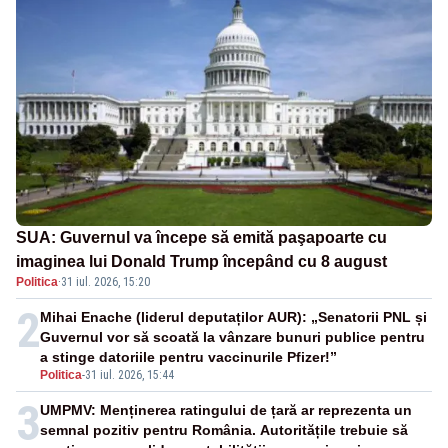
SUA: Guvernul va începe să emită paşapoarte cu
imaginea lui Donald Trump începând cu 8 august
Politica
·
31 iul. 2026, 15:20
2
Mihai Enache (liderul deputaților AUR): „Senatorii PNL și
Guvernul vor să scoată la vânzare bunuri publice pentru
a stinge datoriile pentru vaccinurile Pfizer!”
Politica
-
31 iul. 2026, 15:44
3
UMPMV: Menținerea ratingului de țară ar reprezenta un
semnal pozitiv pentru România. Autoritățile trebuie să