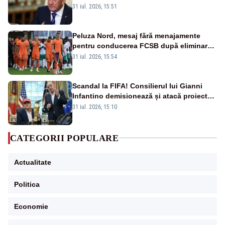
România. Autoritățile trebuie să continue
31 iul. 2026, 15:51
consolidarea stabilității economice și
financiare
Peluza Nord, mesaj fără menajamente
pentru conducerea FCSB după eliminarea
rușinoasă din Conference League
31 iul. 2026, 15:54
Scandal la FIFA! Consilierul lui Gianni
Infantino demisionează și atacă proiectul
privind investitorii străini
31 iul. 2026, 15:10
CATEGORII POPULARE
Actualitate
Politica
Economie