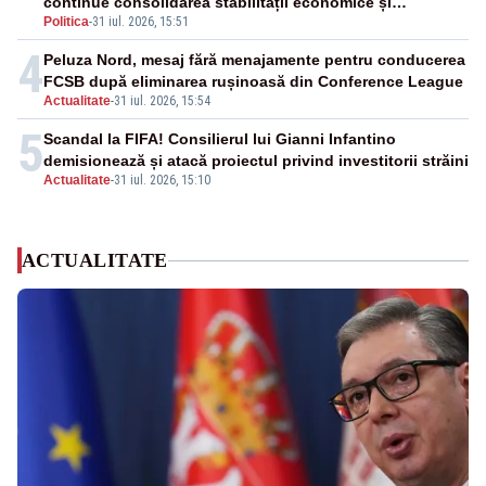
continue consolidarea stabilității economice și
Politica
-
31 iul. 2026, 15:51
financiare
4
Peluza Nord, mesaj fără menajamente pentru conducerea
FCSB după eliminarea rușinoasă din Conference League
Actualitate
-
31 iul. 2026, 15:54
5
Scandal la FIFA! Consilierul lui Gianni Infantino
demisionează și atacă proiectul privind investitorii străini
Actualitate
-
31 iul. 2026, 15:10
ACTUALITATE