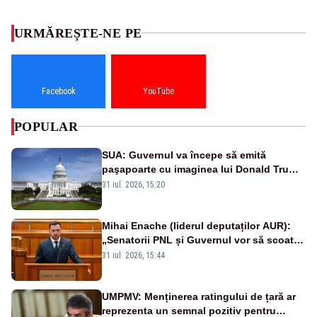
URMĂREȘTE-NE PE
Facebook
YouTube
POPULAR
SUA: Guvernul va începe să emită
paşapoarte cu imaginea lui Donald Trump
începând cu 8 august
31 iul. 2026, 15:20
Mihai Enache (liderul deputaților AUR):
„Senatorii PNL și Guvernul vor să scoată
la vânzare bunuri publice pentru a stinge
31 iul. 2026, 15:44
datoriile pentru vaccinurile Pfizer!”
UMPMV: Menținerea ratingului de țară ar
reprezenta un semnal pozitiv pentru