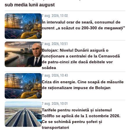
sub media lunii august
7 aug. 2026, 13:02
În intervalul orar de seară, consumul de
curent „a scăzut cu 200-300 de megawați”
7 aug. 2026, 10:51
Bolojan: Nivelul Dunării asigură o
funcționare a centralei de la Cernavodă
de patru-cinci zile dacă debitele vor
scădea
7 aug. 2026, 10:43
Criza din energie. Cine scapă de măsurile
de raționalizare impuse de Bolojan
7 aug. 2026, 10:01
Tarifele pentru rovinietă și sistemul
TollRo se aplică de la 1 octombrie 2026.
Ce se schimbă pentru șoferi și
transportatori