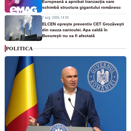
Europeană a aprobat tranzacția care
schimbă structura gigantului românesc
7 aug. 2026, 14:30
ELCEN oprește preventiv CET Grozăvești
din cauza caniculei. Apa caldă în
București nu va fi afectată
POLITICA