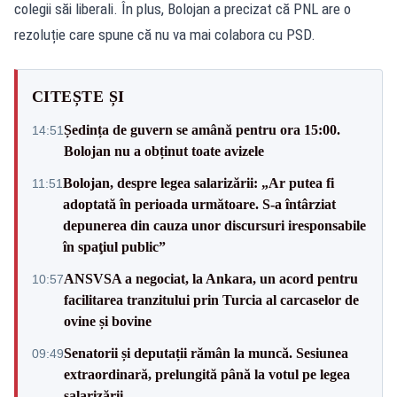
colegii săi liberali. În plus, Bolojan a precizat că PNL are o
rezoluție care spune că nu va mai colabora cu PSD.
CITEȘTE ȘI
Ședința de guvern se amână pentru ora 15:00.
14:51
Bolojan nu a obținut toate avizele
Bolojan, despre legea salarizării: „Ar putea fi
11:51
adoptată în perioada următoare. S-a întârziat
depunerea din cauza unor discursuri iresponsabile
în spaţiul public”
ANSVSA a negociat, la Ankara, un acord pentru
10:57
facilitarea tranzitului prin Turcia al carcaselor de
ovine și bovine
Senatorii și deputații rămân la muncă. Sesiunea
09:49
extraordinară, prelungită până la votul pe legea
salarizării