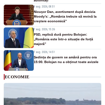
autorități
8 aug. 2026, 08:51
Nicușor Dan, avertisment după decizia
Moody’s: „România trebuie să revină la
creștere economică”
7 aug. 2026, 15:26
PSD, replică dură pentru Bolojan:
„România este într-o situație de forță
majoră”
7 aug. 2026, 14:51
Ședința de guvern se amână pentru ora
15:00. Bolojan nu a obținut toate avizele
ECONOMIE