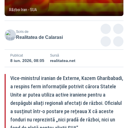
Război Iran - SUA
Scris de
Realitatea de Calarasi
Publicat
Sursă
8 iun. 2026, 08:05
realitatea.net
Vice-ministrul iranian de Externe, Kazem Gharibabadi,
a respins ferm informațiile potrivit cărora Statele
Unite ar putea utiliza active iraniene pentru a
despăgubi aliați regionali afectați de război. Oficialul
a susținut într-o postare pe rețeaua X că aceste
fonduri nu reprezintă „nici pradă de război, nici un
fond de plată pentru aliații SUA”.