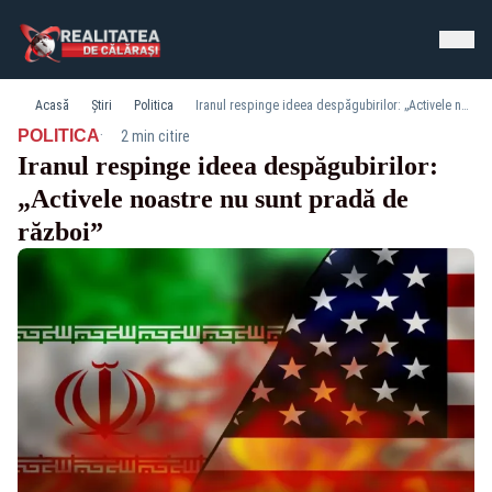
Acasă
Știri
Politica
Iranul respinge ideea despăgubirilor: „Activele noastre nu sunt pradă de război”
·
POLITICA
2 min citire
Iranul respinge ideea despăgubirilor:
„Activele noastre nu sunt pradă de
război”