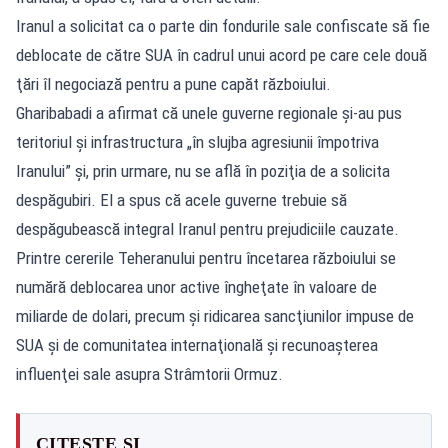
Iranul a solicitat ca o parte din fondurile sale confiscate să fie
deblocate de către SUA în cadrul unui acord pe care cele două
ţări îl negociază pentru a pune capăt războiului.
Gharibabadi a afirmat că unele guverne regionale şi-au pus
teritoriul şi infrastructura „în slujba agresiunii împotriva
Iranului” şi, prin urmare, nu se află în poziţia de a solicita
despăgubiri. El a spus că acele guverne trebuie să
despăgubească integral Iranul pentru prejudiciile cauzate.
Printre cererile Teheranului pentru încetarea războiului se
numără deblocarea unor active îngheţate în valoare de
miliarde de dolari, precum şi ridicarea sancţiunilor impuse de
SUA şi de comunitatea internaţională şi recunoaşterea
influenţei sale asupra Strâmtorii Ormuz.
CITEȘTE ȘI