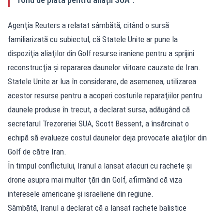
Agenţia Reuters a relatat sâmbătă, citând o sursă
familiarizată cu subiectul, că Statele Unite ar pune la
dispoziţia aliaţilor din Golf resurse iraniene pentru a sprijini
reconstrucţia şi repararea daunelor viitoare cauzate de Iran.
Statele Unite ar lua în considerare, de asemenea, utilizarea
acestor resurse pentru a acoperi costurile reparaţiilor pentru
daunele produse în trecut, a declarat sursa, adăugând că
secretarul Trezoreriei SUA, Scott Bessent, a însărcinat o
echipă să evalueze costul daunelor deja provocate aliaţilor din
Golf de către Iran.
În timpul conflictului, Iranul a lansat atacuri cu rachete şi
drone asupra mai multor ţări din Golf, afirmând că viza
interesele americane şi israeliene din regiune.
Sâmbătă, Iranul a declarat că a lansat rachete balistice