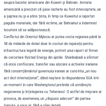
asupra bazelor americane din Kuweit şi Bahrain. Armata
americană a precizat că şase rachete au fost interceptate, iar
a şaptea nu şi-a atins ţinta, în timp ce Kuweitul a raportat
pagube materiale, dar fără victime, iar Bahrainul a îndemnat
locuitorii să se adăpostească.
Conflictul din Orientul Mijlociu ar putea costa regiunea până la
58 de miliarde de dolari doar în costuri de reparaţii pentru
infrastructura legată de energie, potrivit unui raport al firmei
de cercetare Rystad Energy din aprilie. Gharibabadi a afirmat
că orice confiscare, transfer sau alocare a activelor iraniene
fără consimţământul guvernului iranian ar constitui „un nou
act ilicit internaţional”, dând naştere la răspunderea SUA într-
un moment în care Washingtonul pretinde că urmăreşte
negocierea şi înţelegerea cu Teheranul. O astfel de mişcare ar
provoca, de asemenea, un „răspuns adecvat” din partea
Iranului, a spus el, fără a oferi detalii.