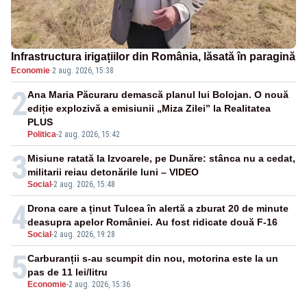
Infrastructura irigațiilor din România, lăsată în paragină
Economie
·
2 aug. 2026, 15:38
2
Ana Maria Păcuraru demască planul lui Bolojan. O nouă
ediție explozivă a emisiunii „Miza Zilei” la Realitatea
PLUS
Politica
-
2 aug. 2026, 15:42
3
Misiune ratată la Izvoarele, pe Dunăre: stânca nu a cedat,
militarii reiau detonările luni – VIDEO
Social
-
2 aug. 2026, 15:48
4
Drona care a ținut Tulcea în alertă a zburat 20 de minute
deasupra apelor României. Au fost ridicate două F-16
Social
-
2 aug. 2026, 19:28
5
Carburanții s-au scumpit din nou, motorina este la un
pas de 11 lei/litru
Economie
-
2 aug. 2026, 15:36