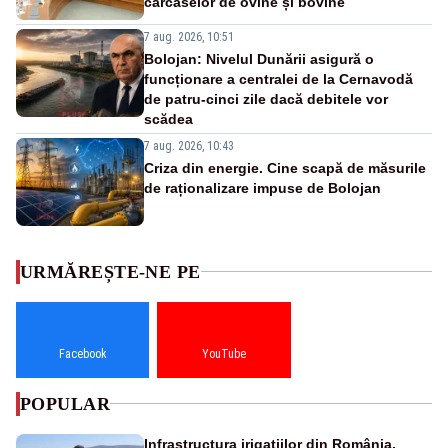
carcaselor de ovine și bovine
7 aug. 2026, 10:51
Bolojan: Nivelul Dunării asigură o
funcționare a centralei de la Cernavodă
de patru-cinci zile dacă debitele vor
scădea
7 aug. 2026, 10:43
Criza din energie. Cine scapă de măsurile
de raționalizare impuse de Bolojan
URMĂREȘTE-NE PE
Facebook
YouTube
POPULAR
Infrastructura irigațiilor din România,