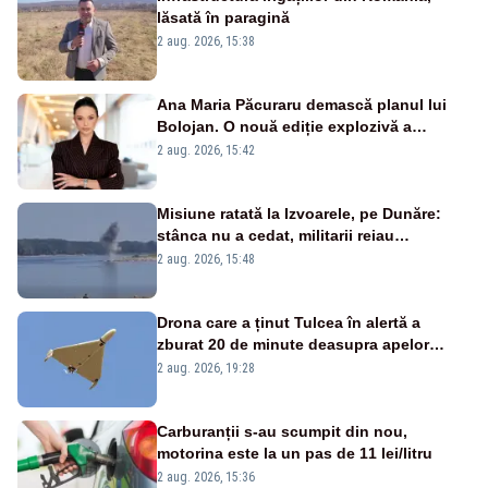
lăsată în paragină
2 aug. 2026, 15:38
Ana Maria Păcuraru demască planul lui
Bolojan. O nouă ediție explozivă a
emisiunii „Miza Zilei” la Realitatea PLUS
2 aug. 2026, 15:42
Misiune ratată la Izvoarele, pe Dunăre:
stânca nu a cedat, militarii reiau
detonările luni – VIDEO
2 aug. 2026, 15:48
Drona care a ținut Tulcea în alertă a
zburat 20 de minute deasupra apelor
României. Au fost ridicate două F-16
2 aug. 2026, 19:28
Carburanții s-au scumpit din nou,
motorina este la un pas de 11 lei/litru
2 aug. 2026, 15:36