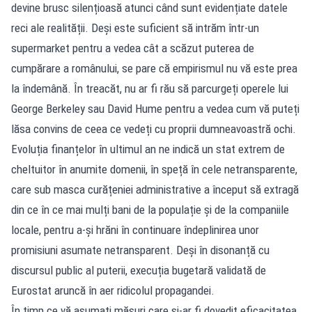
devine brusc silențioasă atunci când sunt evidențiate datele
reci ale realității. Deși este suficient să intrăm într-un
supermarket pentru a vedea cât a scăzut puterea de
cumpărare a românului, se pare că empirismul nu vă este prea
la îndemână. În treacăt, nu ar fi rău să parcurgeți operele lui
George Berkeley sau David Hume pentru a vedea cum vă puteți
lăsa convins de ceea ce vedeți cu proprii dumneavoastră ochi.
Evoluția finanțelor în ultimul an ne indică un stat extrem de
cheltuitor în anumite domenii, în speță în cele netransparente,
care sub masca curățeniei administrative a început să extragă
din ce în ce mai mulți bani de la populație și de la companiile
locale, pentru a-și hrăni în continuare îndeplinirea unor
promisiuni asumate netransparent. Deși în disonanță cu
discursul public al puterii, execuția bugetară validată de
Eurostat aruncă în aer ridicolul propagandei.
În timp ce vă asumați măsuri care și-ar fi dovedit eficacitatea,