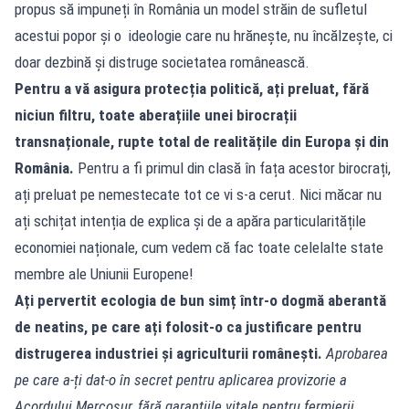
propus să impuneți în România un model străin de sufletul
acestui popor și o ideologie care nu hrănește, nu încălzește, ci
doar dezbină și distruge societatea românească.
Pentru a vă asigura protecția politică, ați preluat, fără
niciun filtru, toate aberațiile unei birocrații
transnaționale, rupte total de realitățile din Europa și din
România.
Pentru a fi primul din clasă în fața acestor birocrați,
ați preluat pe nemestecate tot ce vi s-a cerut. Nici măcar nu
ați schițat intenția de explica și de a apăra particularitățile
economiei naționale, cum vedem că fac toate celelalte state
membre ale Uniunii Europene!
Ați pervertit ecologia de bun simț într-o dogmă aberantă
de neatins, pe care ați folosit-o ca justificare pentru
distrugerea industriei și agriculturii românești.
Aprobarea
pe care a-ți dat-o în secret pentru aplicarea provizorie a
Acordului Mercosur, fără garanțiile vitale pentru fermierii