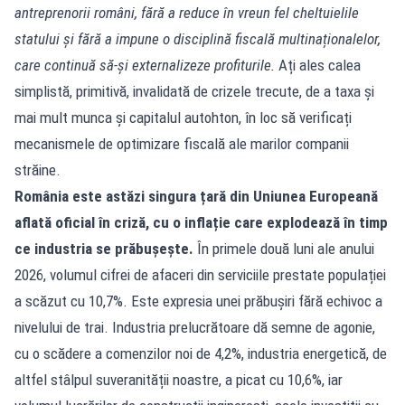
antreprenorii români, fără a reduce în vreun fel cheltuielile
statului și fără a impune o disciplină fiscală multinaționalelor,
care continuă să-și externalizeze profiturile.
Ați ales calea
simplistă, primitivă, invalidată de crizele trecute, de a taxa și
mai mult munca și capitalul autohton, în loc să verificați
mecanismele de optimizare fiscală ale marilor companii
străine.
România este astăzi singura țară din Uniunea Europeană
aflată oficial în criză, cu o inflație care explodează în timp
ce industria se prăbușește.
În primele două luni ale anului
2026, volumul cifrei de afaceri din serviciile prestate populației
a scăzut cu 10,7%. Este expresia unei prăbușiri fără echivoc a
nivelului de trai. Industria prelucrătoare dă semne de agonie,
cu o scădere a comenzilor noi de 4,2%, industria energetică, de
altfel stâlpul suveranității noastre, a picat cu 10,6%, iar