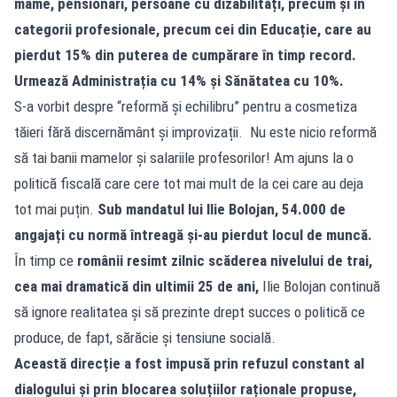
mame, pensionari, persoane cu dizabilități, precum și în
categorii profesionale, precum cei din Educație, care au
pierdut 15% din puterea de cumpărare în timp record.
Urmează Administrația cu 14% și Sănătatea cu 10%.
S-a vorbit despre “reformă și echilibru” pentru a cosmetiza
tăieri fără discernământ și improvizații. Nu este nicio reformă
să tai banii mamelor și salariile profesorilor! Am ajuns la o
politică fiscală care cere tot mai mult de la cei care au deja
tot mai puțin.
Sub mandatul lui Ilie Bolojan, 54.000 de
angajați cu normă întreagă și-au pierdut locul de muncă.
În timp ce
românii resimt zilnic scăderea nivelului de trai,
cea mai dramatică din ultimii 25 de ani,
Ilie Bolojan continuă
să ignore realitatea și să prezinte drept succes o politică ce
produce, de fapt, sărăcie și tensiune socială.
Această direcție a fost impusă prin refuzul constant al
dialogului și prin blocarea soluțiilor raționale propuse,