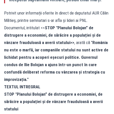
Potrivit unor informații oferite în direct de deputatul AUR Călin
Mătieș, printre semnatari s-ar afla și lideri ai PNL.
Documentul, intitulat <<
STOP "Planului Bolojan” de
distrugere a economiei, de sărăcire a populației și de
vânzare frauduloasă a averii statului>>
, arată că "
România
nu este o marfă, iar companiile statului nu sunt active de
lichidat pentru a acoperi eșecuri politice. Guvernul
condus de Ilie Bolojan a ajuns într-un punct în care
confundă deliberat reforma cu vânzarea și strategia cu
improvizația."
TEXTUL INTREGRAL
STOP "Planului Bolojan” de distrugere a economiei, de
sărăcire a populației și de vânzare frauduloasă a averii
statului