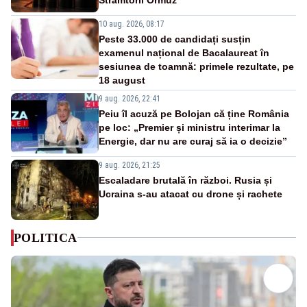
10 aug. 2026, 08:17
Peste 33.000 de candidați susțin
examenul național de Bacalaureat în
sesiunea de toamnă: primele rezultate, pe
18 august
9 aug. 2026, 22:41
Peiu îl acuză pe Bolojan că ține România
pe loc: „Premier și ministru interimar la
Energie, dar nu are curaj să ia o decizie”
9 aug. 2026, 21:25
Escaladare brutală în război. Rusia și
Ucraina s-au atacat cu drone și rachete
POLITICA