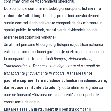
confirmat chiar de vicepremierul Gheorghiu.
De asemenea, conform metodologiei europene,
listarea nu
reduce deficitul bugetar
, deși promotorii acestui demers
susțin contrariul prin adevărate campanii de dezinformare în
spațiul public. În schimb, statul pierde dividendele anuale
aferente participațiilor vândute!
Un alt mit prin care Gheorghiu și Bolojan își justifică acțiunea
este cel al instituirii bunei guvernanțe și eliminarea sinecurilor
la companiile profitabile. Însă
Romgaz, Hidroelectrica,
Transelectrica și Transgaz sunt deja listate și au reguli de
transparență și guvernanță în vigoare
.
Vânzarea unor
pachete suplimentare nu aduce schimbări în administrare,
dar reduce veniturile statului
. Și este alarmantă graba cu
care se încearcă vânzarea netransparentă a unor pachete
consistente de acțiuni.
Listarea este un instrument util pentru companii