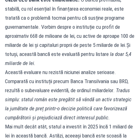
stabilă, cu rol esențial în finanțarea economiei reale, este
tratată ca o problemă tocmai pentru că susține programe
guvernamentale. Vorbim despre o instituție cu profit de
aproximativ 668 de milioane de lei, cu active de aproape 100 de
miliarde de lei și capitaluri proprii de peste 5 miliarde de lei.Și
totuși, această bancă este evaluată pentru listare
la doar 5,4
miliarde de lei.
Această evaluare nu rezistă niciunei analize serioase.
Comparată cu instituții precum Banca Transilvania sau BRD,
rezultă o subevaluare evidentă, de ordinul miliardelor.
Tradus
simplu: statul român este pregătit să vândă un activ strategic
la jumătate de preț printr-o decizie politică care favorizează
cumpărătorii și prejudiciază direct interesul public.
Mai mult decât atât, statul a investit în 2025 încă 1 miliard de
lei în această bancă. Astăzi, aceeași bancă este scoasă la