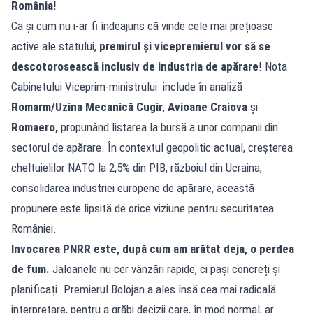
România!
Ca și cum nu i-ar fi îndeajuns că vinde cele mai prețioase
active ale statului,
premirul și vicepremierul vor să se
descotorosească inclusiv de industria de apărare
! Nota
Cabinetului Viceprim-ministrului include în analiză
Romarm/Uzina Mecanică Cugir
,
Avioane Craiova
și
Romaero,
propunând listarea la bursă a unor companii din
sectorul de apărare. În contextul geopolitic actual, creșterea
cheltuielilor NATO la 2,5% din PIB, războiul din Ucraina,
consolidarea industriei europene de apărare, această
propunere este lipsită de orice viziune pentru securitatea
României.
Invocarea PNRR este, după cum am arătat deja, o perdea
de fum.
Jaloanele nu cer vânzări rapide, ci pași concreți și
planificați. Premierul Bolojan a ales însă cea mai radicală
interpretare, pentru a grăbi decizii care, în mod normal, ar