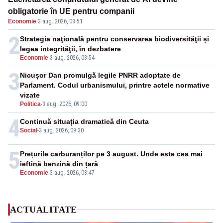
obligatorie în UE pentru companii
Economie
·
3 aug. 2026, 08:51
2
Strategia naţională pentru conservarea biodiversităţii și
legea integrităţii, în dezbatere
Economie
-
3 aug. 2026, 08:54
3
Nicușor Dan promulgă legile PNRR adoptate de
Parlament. Codul urbanismului, printre actele normative
vizate
Politica
-
3 aug. 2026, 09:00
4
Continuă situația dramatică din Ceuta
Social
-
3 aug. 2026, 09:30
5
Prețurile carburanților pe 3 august. Unde este cea mai
ieftină benzină din țară
Economie
-
3 aug. 2026, 08:47
ACTUALITATE