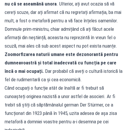
nu că se aseamănă unora
. Ulterior, ați avut ocazia să vă
cereți scuze, dar ați afirmat că nu regretați afirmația, ba mai
mult, a fost o metaforă pentru a vă face înțeles oamenilor.
Domnule prim-ministru, chiar admițând că ați făcut acele
afirmații din neștiință, aceasta nu reprezintă în vreun fel o
scuză, mai ales că sub acest aspect nu pot exista nuanțe.
Zoomorfizarea naturii umane este dezonorantă pentru
dumneavoastră și total inadecvată cu funcția pe care
încă o mai ocupați.
Dar probabil că aveți o cultură istorică la
fel de rudimentară ca și cea economică.
Când ocupați o funcție atât de înaltă ar fi trebuit să
cunoașteți originea nazistă a unor astfel de asocieri. Ar fi
trebit să știți că săptămânalul german Der Stürmer, ce a
funcționat din 1923 până în 1945, uzita adesea de așa zisa
metaforă a domniei voastre pentru a-i desemna pe cei
indezirabili.