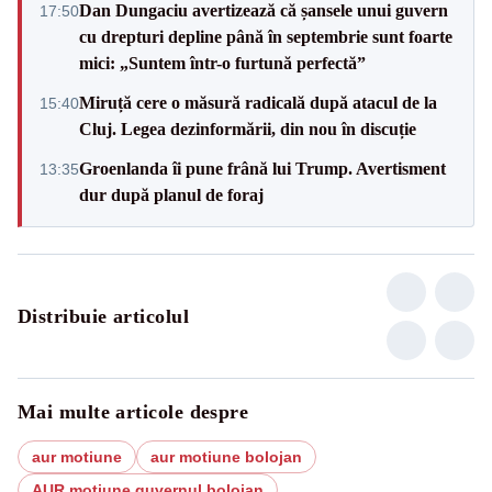
Dan Dungaciu avertizează că șansele unui guvern
17:50
cu drepturi depline până în septembrie sunt foarte
mici: „Suntem într-o furtună perfectă”
Miruță cere o măsură radicală după atacul de la
15:40
Cluj. Legea dezinformării, din nou în discuție
Groenlanda îi pune frână lui Trump. Avertisment
13:35
dur după planul de foraj
Distribuie articolul
Mai multe articole despre
aur motiune
aur motiune bolojan
AUR motiune guvernul bolojan