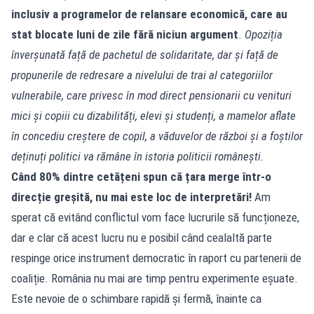
inclusiv a programelor de relansare economică, care au
stat blocate luni de zile fără niciun argument
.
Opoziția
înverșunată față de pachetul de solidaritate, dar și față de
propunerile de redresare a nivelului de trai al categoriilor
vulnerabile, care privesc în mod direct pensionarii cu venituri
mici și copiii cu dizabilități, elevi și studenți, a mamelor aflate
în concediu creștere de copil, a văduvelor de război și a foștilor
deținuți politici va rămâne în istoria politicii românești.
Când 80% dintre cetățeni spun că țara merge într-o
direcție greșită, nu mai este loc de interpretări!
Am
sperat că evitând conflictul vom face lucrurile să funcționeze,
dar e clar că acest lucru nu e posibil când cealaltă parte
respinge orice instrument democratic în raport cu partenerii de
coaliție. România nu mai are timp pentru experimente eșuate.
Este nevoie de o schimbare rapidă și fermă, înainte ca