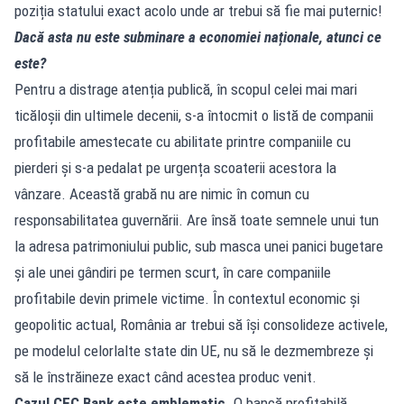
poziția statului exact acolo unde ar trebui să fie mai puternic!
Dacă asta nu este subminare a economiei naționale, atunci ce
este?
Pentru a distrage atenția publică, în scopul celei mai mari
ticăloșii din ultimele decenii, s-a întocmit o listă de companii
profitabile amestecate cu abilitate printre companiile cu
pierderi și s-a pedalat pe urgența scoaterii acestora la
vânzare. Această grabă nu are nimic în comun cu
responsabilitatea guvernării. Are însă toate semnele unui tun
la adresa patrimoniului public, sub masca unei panici bugetare
și ale unei gândiri pe termen scurt, în care companiile
profitabile devin primele victime. În contextul economic și
geopolitic actual, România ar trebui să își consolideze activele,
pe modelul celorlalte state din UE, nu să le dezmembreze și
să le înstrăineze exact când acestea produc venit.
Cazul CEC Bank
este emblematic.
O bancă profitabilă,