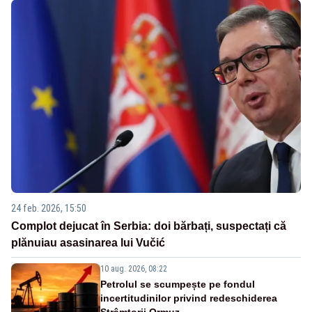
24 feb. 2026, 15:50
Complot dejucat în Serbia: doi bărbați, suspectați că
plănuiau asasinarea lui Vučić
10 aug. 2026, 08:22
Petrolul se scumpește pe fondul
incertitudinilor privind redeschiderea
Strâmtorii Ormuz