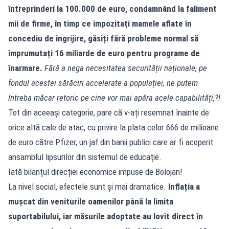
întreprinderi la 100.000 de euro, condamnând la faliment
mii de firme, în timp ce impozitați mamele aflate în
concediu de îngrijire, găsiți fără probleme normal să
împrumutați 16 miliarde de euro pentru programe de
înarmare.
Fără a nega necesitatea securității naționale, pe
fondul acestei sărăciri accelerate a populației, ne putem
întreba măcar retoric pe cine vor mai apăra acele capabilități,?!
Tot din aceeași categorie, pare că v-ați resemnat înainte de
orice altă cale de atac, cu privire la plata celor 666 de milioane
de euro către Pfizer, un jaf din banii publici care ar fi acoperit
ansamblul lipsurilor din sistemul de educație.
Iată bilanțul direcției economice impuse de Bolojan!
La nivel social, efectele sunt și mai dramatice.
Inflația a
mușcat din veniturile oamenilor până la limita
suportabilului, iar măsurile adoptate au lovit direct în