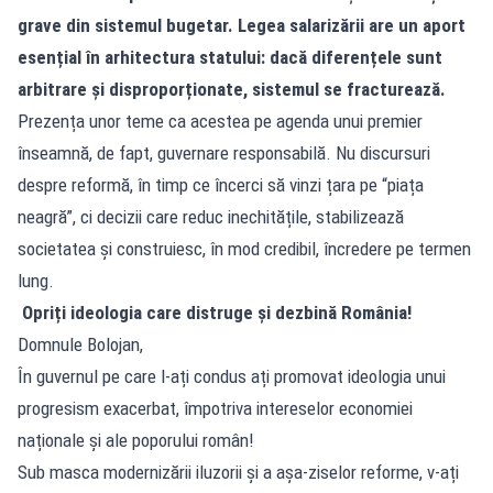
grave din sistemul bugetar. Legea salarizării are un aport
esențial în arhitectura statului: dacă diferențele sunt
arbitrare și disproporționate, sistemul se fracturează.
Prezența unor teme ca acestea pe agenda unui premier
înseamnă, de fapt, guvernare responsabilă. Nu discursuri
despre reformă, în timp ce încerci să vinzi țara pe “piața
neagră”, ci decizii care reduc inechitățile, stabilizează
societatea și construiesc, în mod credibil, încredere pe termen
lung.
Opriți ideologia care distruge și dezbină România!
Domnule Bolojan,
În guvernul pe care l-ați condus ați promovat ideologia unui
progresism exacerbat, împotriva intereselor economiei
naționale și ale poporului român!
Sub masca modernizării iluzorii și a așa-ziselor reforme, v-ați