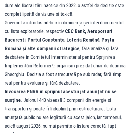
dure ale liberalizării haotice din 2022, o astfel de decizie este
complet lipsită de viziune și toxică.
Guvernul a introdus ad-hoc în dimineața ședinței documentul
cu lista exploratorie, respectiv
CEC Bank,
Aeroporturi
București
,
Portul Constanța
,
Loteria Română
,
Poșta
Română și alte companii strategice
, fără analiză și fără
dezbatere în Comitetul Interministerial pentru Sprijinirea
Implementării Reformei 9, organism prezidat chiar de doamna
Gheorghiu. Decizia a fost strecurată pe sub radar, fără timp
real pentru evaluare și fără dezbatere.
Invocarea PNRR în sprijinul acestui jaf anunțat nu se
susține
. Jalonul 443 vizează 3 companii din energie și
transporturi și poate fi îndeplinit prin restructurare. Lista
anunțată public nu are legătură cu acest jalon, iar termenul,
adică august 2026, nu mai permite o listare corectă, fapt