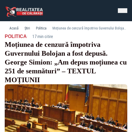
Acasă
Știri
Politica
Moțiunea de cenzură împotriva Guvernului Bolojan a fost depusă. George Simion: „Am depus moțiunea cu 251 de semnături” – TEXTUL MOȚIUNII
·
POLITICA
17 min citire
Moțiunea de cenzură împotriva
Guvernului Bolojan a fost depusă.
George Simion: „Am depus moțiunea cu
251 de semnături” – TEXTUL
MOȚIUNII