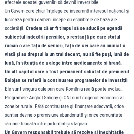
efectele acestei guvernări să devină ireversibile.
Un Guvern care chiar înțelege ce înseamnă interesul național și
lucrează pentru oameni începe cu echilibrele de bază ale
societății.
Credem că ar fi timpul să se aducă pe agendă
subiectul indexării pensiilor, o restanță pe care statul
român o are față de seniori, față de cei care au muncit o
viață și au dreptul la un trai decent, nu să fie puși, lună de
lună, în situația de a alege între medicamente și hrană
.
Un alt capitol care a fost permanent sabotat de premierul
Bolojan se referă la
continuarea programelor de investiții
.
Ele sunt singura cale prin care România reală poate evolua.
Programele Anghel Saligny și CNI sunt oxigenul economic al
zonelor rurale. Fără continuitate și finanțare adecvată, orice
șantier devine o promisiune abandonată și orice comunitate
rămâne blocată între potențial și stagnare.
Un Guvern responsabil trebuie să rezolve și inechitățile