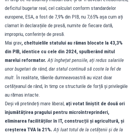
deficitul bugetar real, cel calculat conform standardelor
europene, ESA, a fost de 7,9% din PIB, nu 7,65% așa cum ați
clamat în declarațiile de presă, numite de fiecare dată,
impropriu, conferințe de presă.
Mai grav
, cheltuielile statului au rămas blocate la 43,3%
din PIB, identice cu cele din 2024, spulberând mitul
marelui reformator.
Ați înghețat pensiile, ați redus salariile
unor bugetari de rând, dar statul continuă să coste la fel de
mult
. În realitate, tăierile dumneavoastră au vizat doar
cetățeanul de rând, în timp ce structurile de forță și privilegiile
au rămas intacte.
Deși vă pretindeți mare liberal,
ați votat liniștit de două ori
înjumătățirea pragului pentru microîntreprinderi,
eliminarea facilităților în IT, construcții și agricultură, și
creșterea TVA la 21%.
Ați luat totul de la cetățenii și de la