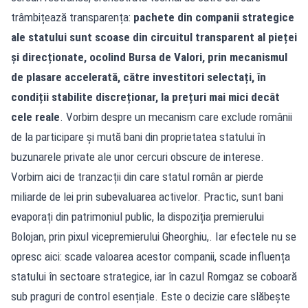
trâmbițează transparența:
pachete din companii strategice
ale statului sunt scoase din circuitul transparent al pieței
și direcționate, ocolind Bursa de Valori, prin mecanismul
de plasare accelerată, către investitori selectați, în
condiții stabilite discreționar, la prețuri mai mici decât
cele reale
. Vorbim despre un mecanism care exclude românii
de la participare și mută bani din proprietatea statului în
buzunarele private ale unor cercuri obscure de interese.
Vorbim aici de tranzacții din care statul român ar pierde
miliarde de lei prin subevaluarea activelor. Practic, sunt bani
evaporați din patrimoniul public, la dispoziția premierului
Bolojan, prin pixul vicepremierului Gheorghiu,. Iar efectele nu se
opresc aici: scade valoarea acestor companii, scade influența
statului în sectoare strategice, iar în cazul Romgaz se coboară
sub praguri de control esențiale. Este o decizie care slăbește