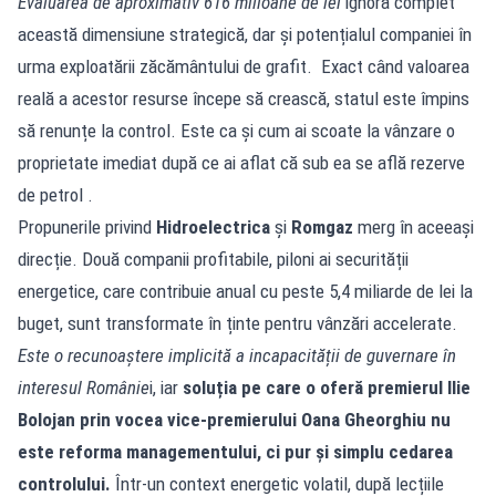
Evaluarea de aproximativ 616 milioane de lei
ignoră complet
această dimensiune strategică, dar și potențialul companiei în
urma exploatării zăcământului de grafit. Exact când valoarea
reală a acestor resurse începe să crească, statul este împins
să renunțe la control. Este ca și cum ai scoate la vânzare o
proprietate imediat după ce ai aflat că sub ea se află rezerve
de petrol .
Propunerile privind
Hidroelectrica
și
Romgaz
merg în aceeași
direcție. Două companii profitabile, piloni ai securității
energetice, care contribuie anual cu peste 5,4 miliarde de lei la
buget, sunt transformate în ținte pentru vânzări accelerate.
Este o recunoaștere implicită a incapacității de guvernare în
interesul Românie
i, iar
soluția pe care o oferă premierul Ilie
Bolojan prin vocea vice-premierului Oana Gheorghiu nu
este reforma managementului, ci pur și simplu cedarea
controlului.
Într-un context energetic volatil, după lecțiile