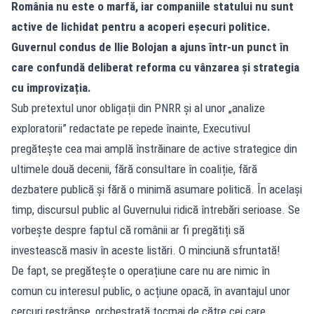
România nu este o marfă, iar companiile statului nu sunt
active de lichidat pentru a acoperi eșecuri politice.
Guvernul condus de Ilie Bolojan a ajuns într-un punct în
care confundă deliberat reforma cu vânzarea și strategia
cu improvizația.
Sub pretextul unor obligații din PNRR și al unor „analize
exploratorii” redactate pe repede înainte, Executivul
pregătește cea mai amplă înstrăinare de active strategice din
ultimele două decenii, fără consultare în coaliție, fără
dezbatere publică și fără o minimă asumare politică. În același
timp, discursul public al Guvernului ridică întrebări serioase. Se
vorbește despre faptul că românii ar fi pregătiți să
investească masiv în aceste listări. O minciună sfruntată!
De fapt, se pregătește o operațiune care nu are nimic în
comun cu interesul public, o acțiune opacă, în avantajul unor
cercuri restrânse, orchestrată tocmai de către cei care