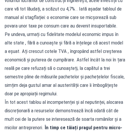
volumul lucrărilor de construcții inginerești, acele investiții cu
care vă tot lăudați, a scăzut cu 4,7%.. Iată așadar tabloul de
manual al stagflației: o economie care se micșorează sub
povara unor taxe pe consum care au devenit insuportabile.
Pe undeva, urmați cu fidelitate modelul economic impus în
alte state , fără a cunoaște și fără a înțelege că acest model
a eșuat. Ați crescut cotele TVA , îngropând astfel creșterea
economică și puterea de cumpărare. Astfel încât la noi în țara
reală pe care refuzați să o cunoașteți, la capătul a trei
semestre pline de măsurile pachetelor și pachețelelor fiscale,
simțim deja gustul amar al austerității care îi îmbogățește
doar pe apropiații regimului.
În tot acest tablou al incompetenței și al neputinței, alocarea
discreționară a resurselor demonstrează încă odată cât de
mult cei de la putere se interesează de soarta românilor și a
micilor antreprenori.
În timp ce tăiați pragul pentru micro-