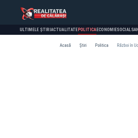
ULTIMELE ȘTIRI
ACTUALITATE
POLITICA
ECONOMIE
SOCIAL
SA
Acasă
Știri
Politica
Război în Uc