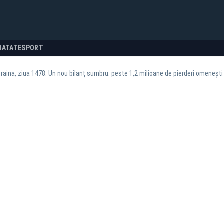
NATATE
SPORT
raina, ziua 1478. Un nou bilanț sumbru: peste 1,2 milioane de pierderi omeneșt