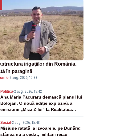
astructura irigațiilor din România,
ată în paragină
omie
·
2 aug. 2026, 15:38
2
Politica
-
2 aug. 2026, 15:42
Ana Maria Păcuraru demască planul lui
Bolojan. O nouă ediție explozivă a
emisiunii „Miza Zilei” la Realitatea
PLUS
3
Social
-
2 aug. 2026, 15:48
Misiune ratată la Izvoarele, pe Dunăre:
stânca nu a cedat, militarii reiau