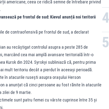
părții americane, ceea ce ridică semne de întrebare privind
.
nsează pe frontul de sud: Kievul anunță noi teritorii
le de contraofensivă pe frontul de sud, a declarat
erian au recâștigat controlul asupra a peste 285 de
ni, marcând cea mai amplă avansare teritorială într-o
nea Kursk din 2024. Syrskyi subliniază că, pentru prima
ai mult teritoriu decât a pierdut în aceeași perioadă.
te în atacurile rusești asupra orașului Herson
son a anunțat că cinci persoane au fost rănite în atacurile
 zilei de 9 martie.
 victimele sunt patru femei cu vârste cuprinse între 35 și
i.