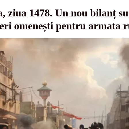
, ziua 1478. Un nou bilanț s
deri omenești pentru armata r