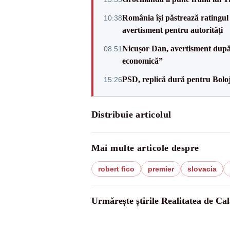
România își păstrează ratingul 
10:38
avertisment pentru autorități
Nicușor Dan, avertisment după 
08:51
economică”
PSD, replică dură pentru Boloj
15:26
Distribuie articolul
Mai multe articole despre
robert fico
premier
slovacia
Urmărește știrile Realitatea de Cal