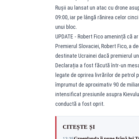
Rușii au lansat un atac cu drone asupr
09:00, iar pe lângă rănirea celor cinci
unui bloc.
UPDATE - Robert Fico amenință că ar 
Premierul Slovaciei, Robert Fico, a d
destinate Ucrainei dacă premierul ung
Declarația a fost făcută într-un mesaj
legate de oprirea livrărilor de petrol
împrumut de aproximativ 90 de miliar
intensificat presiunile asupra Kievul
conductă a fost oprit.
CITEȘTE ȘI
Groenlanda îi pune frână lui 
13:35