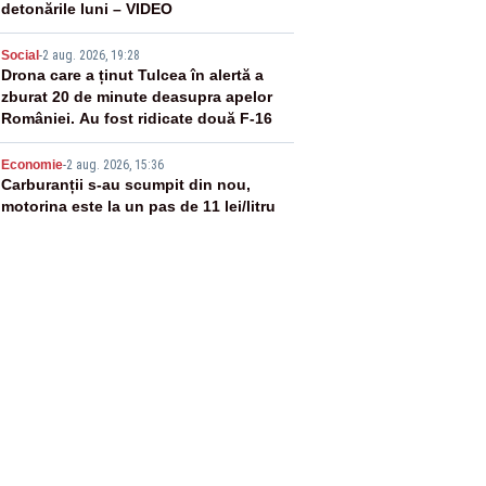
detonările luni – VIDEO
4
Social
-
2 aug. 2026, 19:28
Drona care a ținut Tulcea în alertă a
zburat 20 de minute deasupra apelor
României. Au fost ridicate două F-16
5
Economie
-
2 aug. 2026, 15:36
Carburanții s-au scumpit din nou,
motorina este la un pas de 11 lei/litru