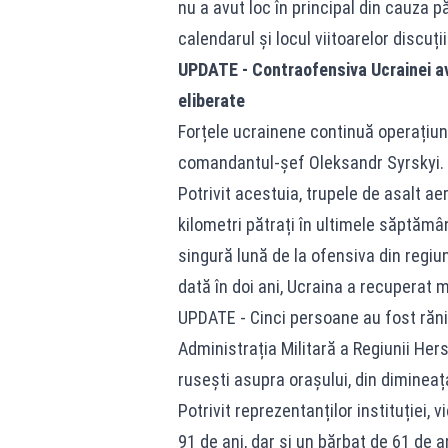
nu a avut loc în principal din cauza 
calendarul și locul viitoarelor discuții
UPDATE - Contraofensiva Ucrainei ava
eliberate
Forțele ucrainene continuă operațiuni
comandantul-șef Oleksandr Syrskyi.
Potrivit acestuia, trupele de asalt a
kilometri pătrați în ultimele săptămâ
singură lună de la ofensiva din regiu
dată în doi ani, Ucraina a recuperat m
UPDATE - Cinci persoane au fost răni
Administrația Militară a Regiunii Her
rusești asupra orașului, din dimineața
Potrivit reprezentanților instituției,
91 de ani, dar și un bărbat de 61 de an