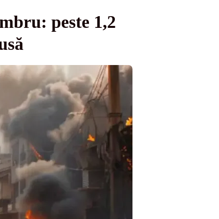
umbru: peste 1,2
usă