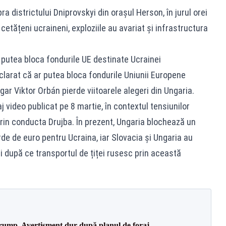
a districtului Dniprovskyi din orașul Herson, în jurul orei
 cetățeni ucraineni, exploziile au avariat și infrastructura
putea bloca fondurile UE destinate Ucrainei
eclarat că ar putea bloca fondurile Uniunii Europene
ar Viktor Orbán pierde viitoarele alegeri din Ungaria.
 video publicat pe 8 martie, în contextul tensiunilor
 prin conducta Drujba. În prezent, Ungaria blochează un
de de euro pentru Ucraina, iar Slovacia și Ungaria au
ui după ce transportul de țiței rusesc prin această
Trump. Avertisment dur după planul de foraj