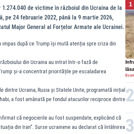
1
 1.274.040 de victime în războiul din Ucraina de la
gă, pe 24 februarie 2022, până la 9 martie 2026,
tatul Major General al Forțelor Armate ale Ucrainei.
n impas după ce Trump își mută atenția spre criza din
războiului din Ucraina au intrat într-o fază de
Infr
lăs
Trump și-a concentrat prioritățile pe escaladarea
Econ
e dintre Ucraina, Rusia și Statele Unite, programată inițial
Dhabi, a fost amânată pe fondul atacurilor reciproce dintre
nfirmat că negocierile au fost suspendate, explicând că
tuația din Iran”. Surse ucrainene au declarat că întâlnirea