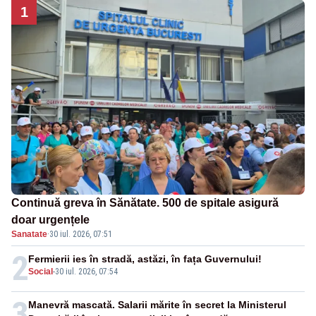
1
Continuă greva în Sănătate. 500 de spitale asigură
doar urgențele
Sanatate
·
30 iul. 2026, 07:51
2
Fermierii ies în stradă, astăzi, în fața Guvernului!
Social
-
30 iul. 2026, 07:54
3
Manevră mascată. Salarii mărite în secret la Ministerul