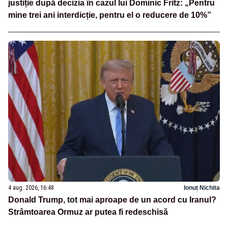
justiție după decizia în cazul lui Dominic Fritz: „Pentru
mine trei ani interdicție, pentru el o reducere de 10%”
4 aug. 2026, 16:48
Ionuț Nichita
Donald Trump, tot mai aproape de un acord cu Iranul?
Strâmtoarea Ormuz ar putea fi redeschisă