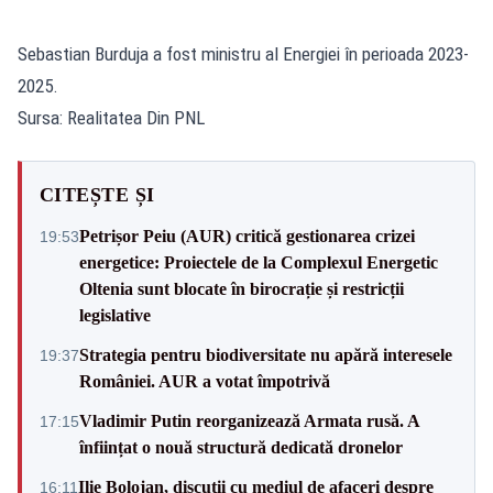
Sebastian Burduja a fost ministru al Energiei în perioada 2023-
2025.
Sursa: Realitatea Din PNL
CITEȘTE ȘI
Petrișor Peiu (AUR) critică gestionarea crizei
19:53
energetice: Proiectele de la Complexul Energetic
Oltenia sunt blocate în birocrație și restricții
legislative
Strategia pentru biodiversitate nu apără interesele
19:37
României. AUR a votat împotrivă
Vladimir Putin reorganizează Armata rusă. A
17:15
înființat o nouă structură dedicată dronelor
Ilie Bolojan, discuții cu mediul de afaceri despre
16:11