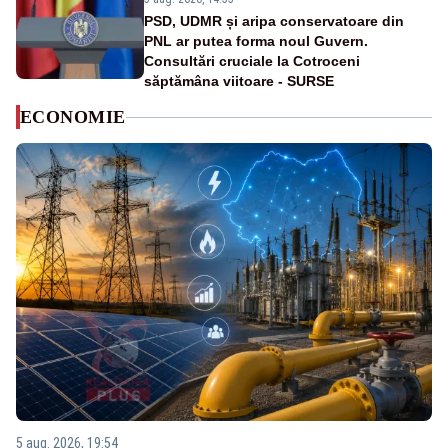
PSD, UDMR și aripa conservatoare din
PNL ar putea forma noul Guvern.
Consultări cruciale la Cotroceni
săptămâna viitoare - SURSE
ECONOMIE
5 aug. 2026, 19:54