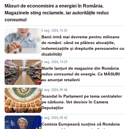
Măsuri de economisire a energiei în România.
Magazinele sting reclamele, iar autoritățile reduc
consumul
5 aug. 2026, 15:03
Banii intră mai devreme pentru milioane
de români: când se plătesc alocațiile,
indemnizațiile și drepturile persoanelor cu
dizabilități
5 aug. 2026, 10:29
Marile lanțuri de magazine din România
reduc consumul de energie. Ce MĂSURI
au anunțat retailerii
5 aug. 2026, 09:46
Scandal în Parlament pe tema centralelor
pe cărbune. Vot decisiv în Camera
Deputaților
5 aug. 2026, 09:42
Comisia Europeană susține că România