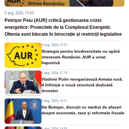
5 aug. 2026, 19:53
Petrișor Peiu (AUR) critică gestionarea crizei
energetice: Proiectele de la Complexul Energetic
Oltenia sunt blocate în birocrație și restricții legislative
5 aug. 2026, 19:37
Strategia pentru biodiversitate nu apără
interesele României. AUR a votat
împotrivă
5 aug. 2026, 17:15
Vladimir Putin reorganizează Armata rusă.
A înființat o nouă structură dedicată
dronelor
5 aug. 2026, 16:11
Ilie Bolojan, discuții cu mediul de afaceri
despre economie, taxe și reformele fiscale
5 aug. 2026, 14:55