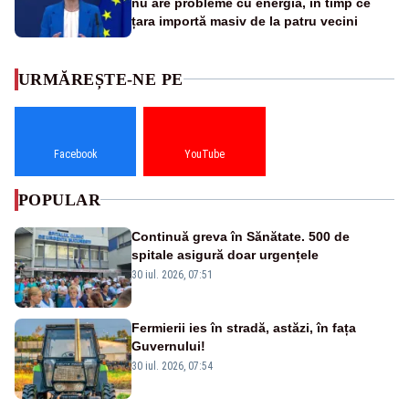
nu are probleme cu energia, în timp ce
țara importă masiv de la patru vecini
URMĂREȘTE-NE PE
Facebook
YouTube
POPULAR
Continuă greva în Sănătate. 500 de
spitale asigură doar urgențele
30 iul. 2026, 07:51
Fermierii ies în stradă, astăzi, în fața
Guvernului!
30 iul. 2026, 07:54