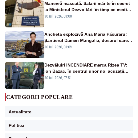
Manevră mascată. Salarii mărite în secret
la Ministerul Dezvoltării în timp ce medicii
ies în stradă
30 iul. 2026, 08:00
Ancheta explozivă Ana Maria Păcuraru:
Șantierul Damen Mangalia, dosarul care
scufundă apărarea României
30 iul. 2026, 08:09
Dezvăluiri INCENDIARE marca Rizea TV:
Ion Bazac, în centrul unor noi acuzații
publice
30 iul. 2026, 07:51
CATEGORII POPULARE
Actualitate
Politica