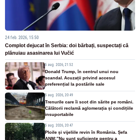
24 feb. 2026, 15:50
Complot dejucat în Serbia: doi bărbați, suspectați că
plănuiau asasinarea lui Vučić
5 aug. 2026, 21:52
Donald Trump, în centrul unui nou
scandal. Acuzații privind accesul
preferențial la postările sale
5 aug. 2026, 20:49
Trenurile care îi scot din sărite pe români.
Călătorii reclamă aglomerația și condițiile
insuportabile
5 aug. 2026, 20:47
Ploile și vijeliile revin în România. Șefa
ANM:”Nu sunt suficiente pentru a