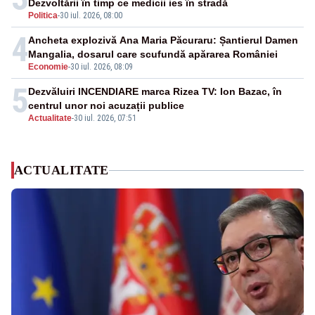
Dezvoltării în timp ce medicii ies în stradă
Politica
-
30 iul. 2026, 08:00
4
Ancheta explozivă Ana Maria Păcuraru: Șantierul Damen
Mangalia, dosarul care scufundă apărarea României
Economie
-
30 iul. 2026, 08:09
5
Dezvăluiri INCENDIARE marca Rizea TV: Ion Bazac, în
centrul unor noi acuzații publice
Actualitate
-
30 iul. 2026, 07:51
ACTUALITATE