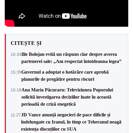
CITEȘTE ȘI
Ilie Bolojan evită un răspuns clar despre averea
16:34
partenerei sale: „Am respectat întotdeauna legea”
Guvernul a adoptat o hotărâre care aprobă
15:39
planurile de pregătire pentru riscuri
Ana Maria Păcuraru: Televiziunea Poporului
15:18
solicită investigarea deciziilor luate în această
perioadă de criză enegetică
JD Vance anunță negocieri de pace dificile și
11:27
îndelungate cu Iranul, în timp ce Teheranul neagă
existența discuțiilor cu SUA