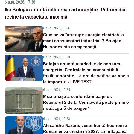
6 aug. 2026, 17:38
Ilie Bolojan anunță ieftinirea carburanților: Petromidia
revine la capacitate maximă
6 aug. 2026, 15:36
Cum se va întrerupe energia electrică la
marii consumatori industriali? Bolojan:
Nu vor exista compensații
6 aug. 2026, 15:33
Bolojan anunță restricțiile de consum
energetic. Centralele pe combustibili
fosili, repornite. La ore de vârf se va apela
la importuri - LIVE TEXT
6 aug. 2026, 15:24
Miza uriașă a scufundării barjelor.
Reactorul 2 de la Cernavodă poate primi o
nouă „gură de oxigen”
6 aug. 2026, 15:23
Alexandru Nazare, veste bună: Economia
României va crește în 2027, iar inflația va