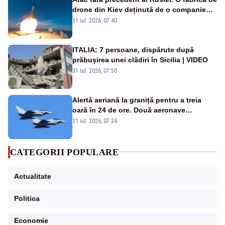
drone din Kiev deținută de o companie
americană, distrusă de o rachetă
31 iul. 2026, 07:40
rusească
ITALIA: 7 persoane, dispărute după
prăbușirea unei clădiri în Sicilia | VIDEO
31 iul. 2026, 07:50
Alertă aeriană la graniță pentru a treia
oară în 24 de ore. Două aeronave
Eurofighter britanice au fost ridicate de la
31 iul. 2026, 07:24
sol
CATEGORII POPULARE
Actualitate
Politica
Economie