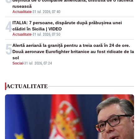
deținută de o companie americană, distrusă de o rachetă
rusească
Actualitate
-
31 iul. 2026, 07:40
4
ITALIA: 7 persoane, dispărute după prăbușirea unei
clădiri în Sicilia | VIDEO
Actualitate
-
31 iul. 2026, 07:50
5
Alertă aeriană la graniță pentru a treia oară în 24 de ore.
Două aeronave Eurofighter britanice au fost ridicate de la
sol
Social
-
31 iul. 2026, 07:24
ACTUALITATE