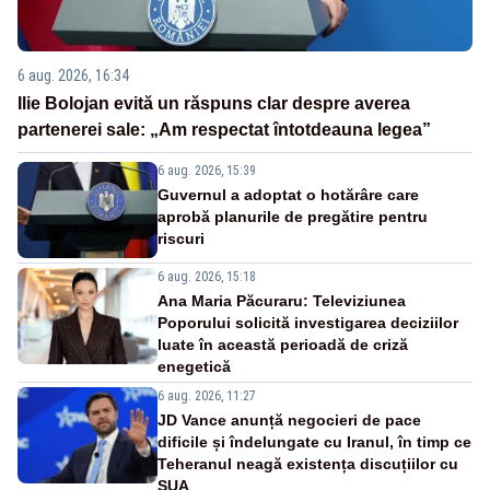
6 aug. 2026, 16:34
Ilie Bolojan evită un răspuns clar despre averea
partenerei sale: „Am respectat întotdeauna legea”
6 aug. 2026, 15:39
Guvernul a adoptat o hotărâre care
aprobă planurile de pregătire pentru
riscuri
6 aug. 2026, 15:18
Ana Maria Păcuraru: Televiziunea
Poporului solicită investigarea deciziilor
luate în această perioadă de criză
enegetică
6 aug. 2026, 11:27
JD Vance anunță negocieri de pace
dificile și îndelungate cu Iranul, în timp ce
Teheranul neagă existența discuțiilor cu
SUA