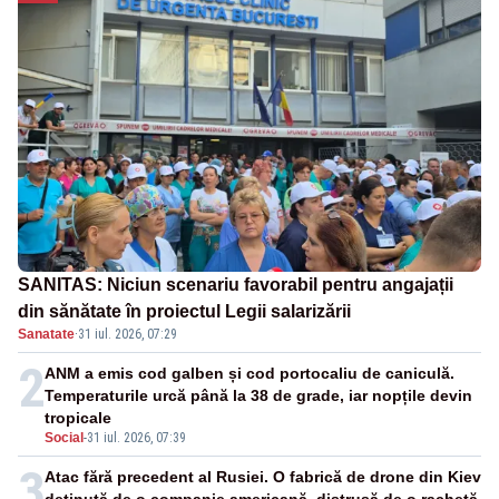
SANITAS: Niciun scenariu favorabil pentru angajații
din sănătate în proiectul Legii salarizării
Sanatate
·
31 iul. 2026, 07:29
2
ANM a emis cod galben și cod portocaliu de caniculă.
Temperaturile urcă până la 38 de grade, iar nopțile devin
tropicale
Social
-
31 iul. 2026, 07:39
3
Atac fără precedent al Rusiei. O fabrică de drone din Kiev