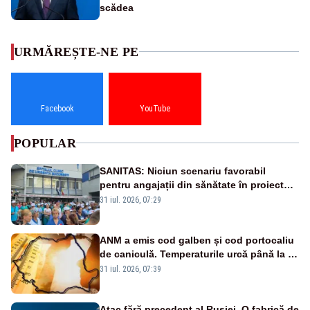
scădea
URMĂREȘTE-NE PE
Facebook
YouTube
POPULAR
SANITAS: Niciun scenariu favorabil
pentru angajații din sănătate în proiectul
Legii salarizării
31 iul. 2026, 07:29
ANM a emis cod galben și cod portocaliu
de caniculă. Temperaturile urcă până la 38
de grade, iar nopțile devin tropicale
31 iul. 2026, 07:39
Atac fără precedent al Rusiei. O fabrică de