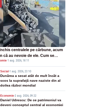
închis centralele pe cărbune, acum
n că au nevoie de ele. Cum se
omie
·
1 aug. 2026, 18:11
ează vina în plină criză energetică
2
Social
-
1 aug. 2026, 23:10
Dunărea a secat atât de mult încât a
scos la suprafață nave naziste din al
doilea război mondial
3
Economie
-
2 aug. 2026, 09:22
Daniel Udrescu: De ce patrimoniul va
deveni conceptul central al economiei