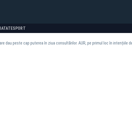
NATATE
SPORT
re dau peste cap puterea în ziua consultărilor. AUR, pe primul loc în intențiile d