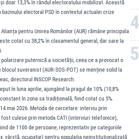
 și doar 13,3% în rândul electoratului mobilizat. Această
bazinului electoral PSD în contextul actualei crize
 3, Alianța pentru Unirea Românilor (AUR) rămâne principala
R este cotat cu 38,2% în clasamentul general, dar sare la
.
polarizare puternică a societății, ceea ce a provocat o
e blocul suveranist (AUR-SOS-POT) se menține solid la
eac, directorul INSCOP Research.
put în luna aprilie, ajungând la pragul de 10% (10,8%
constant în zona sa tradițională, fiind cotat cu 5%.
-14 mai 2026. Metoda de cercetare: interviu prin
 fost culese prin metoda CATI (interviuri telefonice),
iind de 1100 de persoane, reprezentativ pe categoriile
, vârstă, ocupație) pentru populația neinstituționalizată