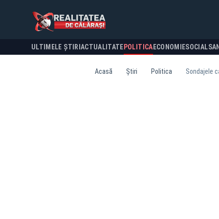
ULTIMELE ȘTIRI
ACTUALITATE
POLITICA
ECONOMIE
SOCIAL
SA
Acasă
Știri
Politica
Sondajele ca