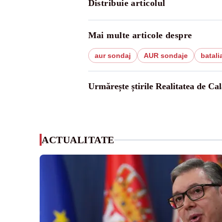
Distribuie articolul
Mai multe articole despre
aur sondaj
AUR sondaje
batali
Urmărește știrile Realitatea de Cal
ACTUALITATE