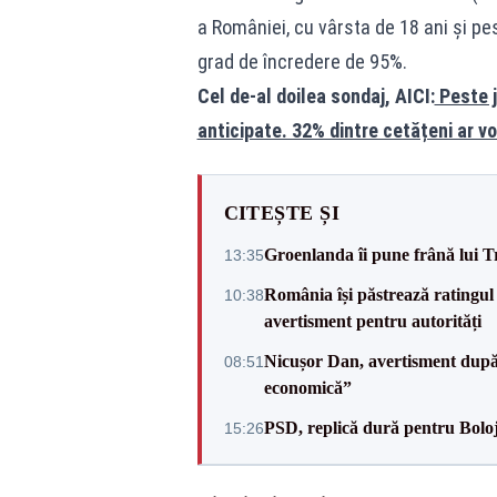
a României, cu vârsta de 18 ani și p
grad de încredere de 95%.
Cel de-al doilea sondaj, AICI:
Peste j
anticipate. 32% dintre cetățeni ar v
CITEȘTE ȘI
Groenlanda îi pune frână lui 
13:35
România își păstrează ratingul 
10:38
avertisment pentru autorități
Nicușor Dan, avertisment după 
08:51
economică”
PSD, replică dură pentru Boloj
15:26