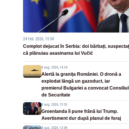
24 feb. 2026, 15:50
Complot dejucat în Serbia: doi bărbați, suspectaț
că plănuiau asasinarea lui Vučić
8 aug. 2026, 14:34
Alertă la granița României. O dronă a
explodat lângă un gazoduct, iar
premierul Bulgariei a convocat Consiliul
de Securitate
8 aug. 2026, 13:35
Groenlanda îi pune frână lui Trump.
Avertisment dur după planul de foraj
8 aug. 2026, 13:09