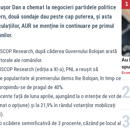
1
cușor Dan a chemat la negocieri partidele politice
ern, două sondaje dau peste cap puterea, și asta
culațiilor, AUR se menține în continuare pe primul
nilor.
INSCOP Research, după căderea Guvernului Bolojan arată
torale ale românilor.
Au 
spu
SCOP Research (ediția a XI-a), PNL a reușit să
Econ
pas
 popularitate al premierului demis Ilie Bolojan, în timp ce
apropiindu-se de pragul de 40%.
cente față de luna aprilie, ajungând la o intenție de vot de
mat o opțiune) și la 21,9% în rândul votanților mobilizați
).
o scădere semnificativă de 3 procente, căzând pe locul al