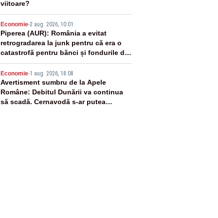
viitoare?
4
Economie
-
2 aug. 2026, 10:01
Piperea (AUR): România a evitat
retrogradarea la junk pentru că era o
catastrofă pentru bănci și fondurile de
pensii
5
Economie
-
1 aug. 2026, 18:08
Avertisment sumbru de la Apele
Române: Debitul Dunării va continua
să scadă. Cernavodă s-ar putea
închide în 4 zile