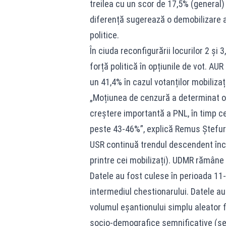
treilea cu un scor de 17,5% (general)
diferență sugerează o demobilizare a 
politice.
În ciuda reconfigurării locurilor 2 și
forță politică în opțiunile de vot. AU
un 41,4% în cazul votanților mobilizați
„Moțiunea de cenzură a determinat o 
creștere importantă a PNL, în timp c
peste 43-46%”, explică Remus Ștefur
USR continuă trendul descendent înce
printre cei mobilizați). UDMR rămâne 
Datele au fost culese în perioada 11
intermediul chestionarului. Datele au
volumul eșantionului simplu aleator f
socio-demografice semnificative (sex