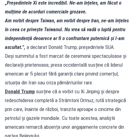
„Președintele Xi este incredibil. Ne-am înțeles, am făcut o
mulțime de acorduri comerciale grozave.
Am vorbit despre Taiwan, am vorbit despre Iran, ne-am înțeles
în ceea ce privește Taiwanul. Nu vrea să vadă o luptă pentru
independență deoarece ar fi o confruntare puternică și l-am
ascultat.”,
a declarat Donald Trump, președintele SUA.
Deși summitul a fost marcat de ceremonii spectaculoase și
declarații prietenoase, presa occidentală susține că liderul
american ar fi plecat fără garanții clare privind comerțul,
situația din Iran sau criza pământurilor rare.
Donald Trump
susține că a vorbit cu Xi Jinping și despre
redeschiderea completă a Strâmtorii Ormuz, rută strategică
prin care, înainte de război, tranzita aproape o cincime din
petrolul și gazele mondiale. Cu toate acestea, analiștii
americani remarcă absența unor angajamente concrete din
partea Beijingului.