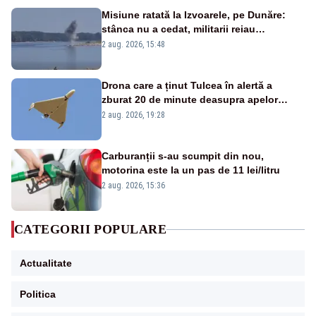
Misiune ratată la Izvoarele, pe Dunăre:
stânca nu a cedat, militarii reiau
detonările luni – VIDEO
2 aug. 2026, 15:48
Drona care a ținut Tulcea în alertă a
zburat 20 de minute deasupra apelor
României. Au fost ridicate două F-16
2 aug. 2026, 19:28
Carburanții s-au scumpit din nou,
motorina este la un pas de 11 lei/litru
2 aug. 2026, 15:36
CATEGORII POPULARE
Actualitate
Politica