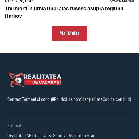
6 aug. 2026, 10:47
Stoica Marian
Trei morți în urma unui atac rusesc asupra regiunii
Harkov
Mai Multe
Contact
Termeni și condiții
Politică de confidențialitate
Cod de conduită
Parteneri:
Realitatea.NET
Realitatea Sportiva
Realitatea Star