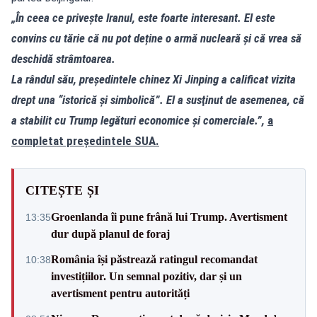
„În ceea ce privește Iranul, este foarte interesant. El este
convins cu tărie că nu pot deține o armă nucleară și că vrea să
deschidă strâmtoarea.
La rândul său, preşedintele chinez Xi Jinping a calificat vizita
drept una “istorică şi simbolică”. El a susţinut de asemenea, că
a stabilit cu Trump legături economice şi comerciale.”,
a
completat președintele SUA.
CITEȘTE ȘI
Groenlanda îi pune frână lui Trump. Avertisment
13:35
dur după planul de foraj
România își păstrează ratingul recomandat
10:38
investițiilor. Un semnal pozitiv, dar și un
avertisment pentru autorități