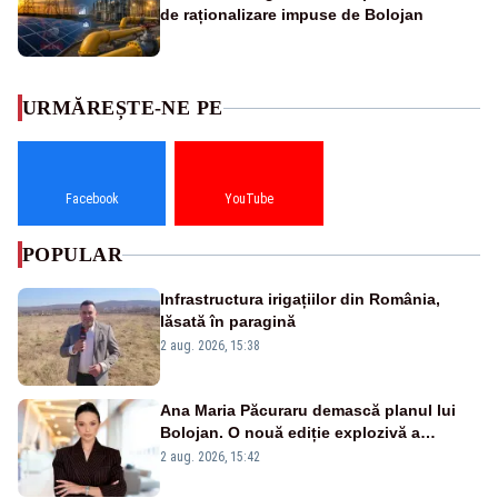
de raționalizare impuse de Bolojan
URMĂREȘTE-NE PE
Facebook
YouTube
POPULAR
Infrastructura irigațiilor din România,
lăsată în paragină
2 aug. 2026, 15:38
Ana Maria Păcuraru demască planul lui
Bolojan. O nouă ediție explozivă a
emisiunii „Miza Zilei” la Realitatea PLUS
2 aug. 2026, 15:42