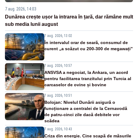
7 aug. 2026, 14:03
Dunărea crește ușor la intrarea în țară, dar rămâne mult
sub media lunii august
7 aug. 2026, 13:02
În intervalul orar de seară, consumul de
curent „a scăzut cu 200-300 de megawați”
7 aug. 2026, 10:57
ANSVSA a negociat, la Ankara, un acord
pentru facilitarea tranzitului prin Turcia al
carcaselor de ovine și bovine
7 aug. 2026, 10:51
Bolojan: Nivelul Dunării asigură o
funcționare a centralei de la Cernavodă
de patru-cinci zile dacă debitele vor
scădea
7 aug. 2026, 10:43
Criza din energie. Cine scapă de măsurile