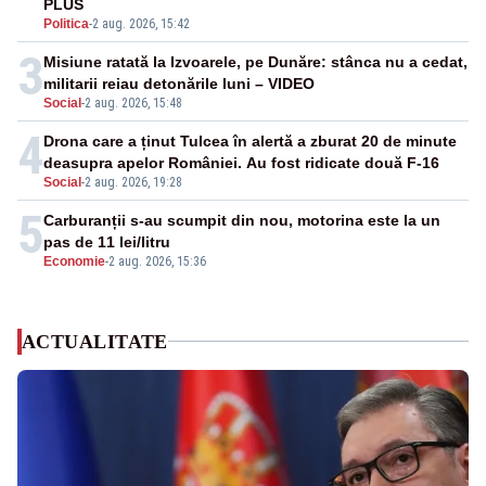
PLUS
Politica
-
2 aug. 2026, 15:42
3
Misiune ratată la Izvoarele, pe Dunăre: stânca nu a cedat,
militarii reiau detonările luni – VIDEO
Social
-
2 aug. 2026, 15:48
4
Drona care a ținut Tulcea în alertă a zburat 20 de minute
deasupra apelor României. Au fost ridicate două F-16
Social
-
2 aug. 2026, 19:28
5
Carburanții s-au scumpit din nou, motorina este la un
pas de 11 lei/litru
Economie
-
2 aug. 2026, 15:36
ACTUALITATE