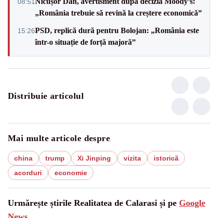
Nicușor Dan, avertisment după decizia Moody’s:
08:51
„România trebuie să revină la creștere economică”
PSD, replică dură pentru Bolojan: „România este
15:26
într-o situație de forță majoră”
Distribuie articolul
Mai multe articole despre
china
trump
Xi Jinping
vizita
istorică
acorduri
economie
Urmărește știrile Realitatea de Calarasi și pe
Google
News