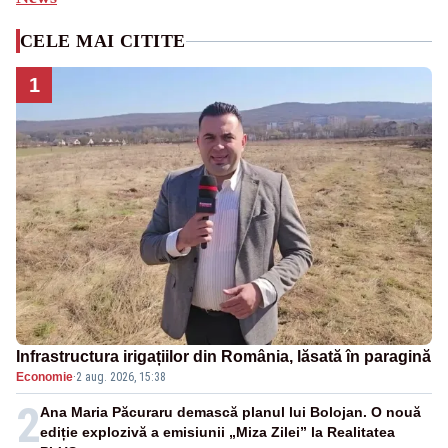
CELE MAI CITITE
1
Infrastructura irigațiilor din România, lăsată în paragină
Economie
·
2 aug. 2026, 15:38
2
Ana Maria Păcuraru demască planul lui Bolojan. O nouă
ediție explozivă a emisiunii „Miza Zilei” la Realitatea