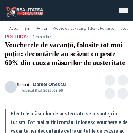
Acasă
Știri
Politica
Voucherele de vacanță, folosite tot mai puțin: decontările au scăzut cu peste 60% din cauza măsurilor de austeritate
·
POLITICA
1 min citire
Voucherele de vacanță, folosite tot mai
puțin: decontările au scăzut cu peste
60% din cauza măsurilor de austeritate
Daniel Onescu
Scris de
Publicat:
8 iul. 2026, 08:56
Efectele măsurilor de austeritate se resimt și în
turism. Tot mai puțini români folosesc voucherele de
vacanță, iar decontările către unitățile de cazare au