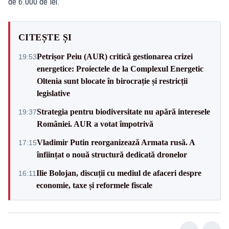
de 6.000 de lei.
CITEȘTE ȘI
Petrișor Peiu (AUR) critică gestionarea crizei
19:53
energetice: Proiectele de la Complexul Energetic
Oltenia sunt blocate în birocrație și restricții
legislative
Strategia pentru biodiversitate nu apără interesele
19:37
României. AUR a votat împotrivă
Vladimir Putin reorganizează Armata rusă. A
17:15
înființat o nouă structură dedicată dronelor
Ilie Bolojan, discuții cu mediul de afaceri despre
16:11
economie, taxe și reformele fiscale