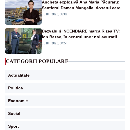
Ancheta explozivă Ana Maria Păcuraru:
Șantierul Damen Mangalia, dosarul care
scufundă apărarea României
30 iul. 2026, 08:09
Dezvăluiri INCENDIARE marca Rizea TV:
Ion Bazac, în centrul unor noi acuzații
publice
30 iul. 2026, 07:51
CATEGORII POPULARE
Actualitate
Politica
Economie
Social
Sport