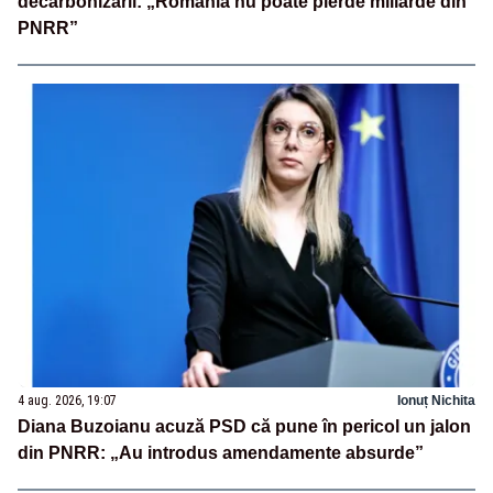
decarbonizării: „România nu poate pierde miliarde din
PNRR”
4 aug. 2026, 19:07
Ionuț Nichita
Diana Buzoianu acuză PSD că pune în pericol un jalon
din PNRR: „Au introdus amendamente absurde”