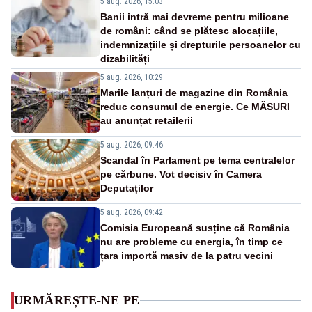
5 aug. 2026, 15:03
Banii intră mai devreme pentru milioane
de români: când se plătesc alocațiile,
indemnizațiile și drepturile persoanelor cu
dizabilități
5 aug. 2026, 10:29
Marile lanțuri de magazine din România
reduc consumul de energie. Ce MĂSURI
au anunțat retailerii
5 aug. 2026, 09:46
Scandal în Parlament pe tema centralelor
pe cărbune. Vot decisiv în Camera
Deputaților
5 aug. 2026, 09:42
Comisia Europeană susține că România
nu are probleme cu energia, în timp ce
țara importă masiv de la patru vecini
URMĂREȘTE-NE PE