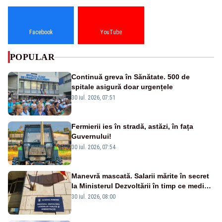
Facebook
YouTube
POPULAR
Continuă greva în Sănătate. 500 de
spitale asigură doar urgențele
30 iul. 2026, 07:51
Fermierii ies în stradă, astăzi, în fața
Guvernului!
30 iul. 2026, 07:54
Manevră mascată. Salarii mărite în secret
la Ministerul Dezvoltării în timp ce medicii
ies în stradă
30 iul. 2026, 08:00