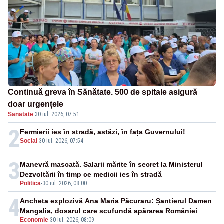
Continuă greva în Sănătate. 500 de spitale asigură
doar urgențele
Sanatate
·
30 iul. 2026, 07:51
2
Fermierii ies în stradă, astăzi, în fața Guvernului!
Social
-
30 iul. 2026, 07:54
3
Manevră mascată. Salarii mărite în secret la Ministerul
Dezvoltării în timp ce medicii ies în stradă
Politica
-
30 iul. 2026, 08:00
4
Ancheta explozivă Ana Maria Păcuraru: Șantierul Damen
Mangalia, dosarul care scufundă apărarea României
Economie
-
30 iul. 2026, 08:09