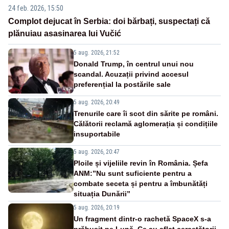
24 feb. 2026, 15:50
Complot dejucat în Serbia: doi bărbați, suspectați că
plănuiau asasinarea lui Vučić
5 aug. 2026, 21:52
Donald Trump, în centrul unui nou
scandal. Acuzații privind accesul
preferențial la postările sale
5 aug. 2026, 20:49
Trenurile care îi scot din sărite pe români.
Călătorii reclamă aglomerația și condițiile
insuportabile
5 aug. 2026, 20:47
Ploile și vijeliile revin în România. Șefa
ANM:”Nu sunt suficiente pentru a
combate seceta și pentru a îmbunătăți
situația Dunării”
5 aug. 2026, 20:19
Un fragment dintr-o rachetă SpaceX s-a