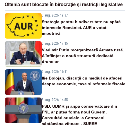
Oltenia sunt blocate în birocrație și restricții legislative
5 aug. 2026, 19:37
Strategia pentru biodiversitate nu apără
interesele României. AUR a votat
împotrivă
5 aug. 2026, 17:15
Vladimir Putin reorganizează Armata rusă.
A înființat o nouă structură dedicată
dronelor
5 aug. 2026, 16:11
Ilie Bolojan, discuții cu mediul de afaceri
despre economie, taxe și reformele fiscale
5 aug. 2026, 14:55
PSD, UDMR și aripa conservatoare din
PNL ar putea forma noul Guvern.
Consultări cruciale la Cotroceni
săptămâna viitoare - SURSE