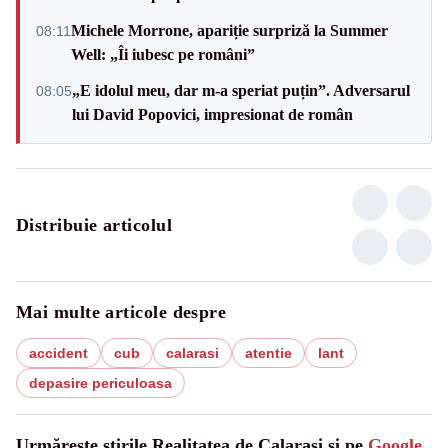
Michele Morrone, apariție surpriză la Summer
08:11
Well: „Îi iubesc pe români”
„E idolul meu, dar m-a speriat puțin”. Adversarul
08:05
lui David Popovici, impresionat de român
Distribuie articolul
Mai multe articole despre
accident
cub
calarasi
atentie
lant
depasire periculoasa
Urmărește știrile Realitatea de Calarasi și pe
Google