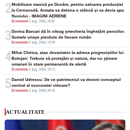
2
Mobilizare masivă pe Dunăre, pentru salvarea producției
la Cernavodă. Armata va detona o stâncă și va devia apa
fluviului - IMAGINI AERIENE
Economie
-
2 aug. 2026, 10:07
3
Dorina Barcari dă în vileag șmecheria înghețării pensiilor.
Sumele uriașe pierdute de fiecare român
Economie
-
2 aug. 2026, 10:09
4
Mihai Chirica, atac devastator la adresa progresiștilor lui
Bolojan: Trebuie să protejăm și natura, dar nu șținem
omaneii în stare permanentă de alertă
Economie
-
2 aug. 2026, 10:12
5
Daniel Udrescu: De ce patrimoniul va deveni conceptul
central al economiei viitoare?
Economie
-
2 aug. 2026, 09:22
ACTUALITATE