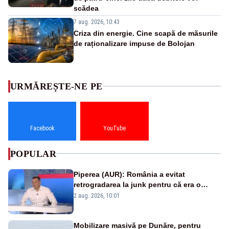
scădea
7 aug. 2026, 10:43
Criza din energie. Cine scapă de măsurile
de raționalizare impuse de Bolojan
URMĂREȘTE-NE PE
Facebook
YouTube
POPULAR
Piperea (AUR): România a evitat
retrogradarea la junk pentru că era o
catastrofă pentru bănci și fondurile de
2 aug. 2026, 10:01
pensii
Mobilizare masivă pe Dunăre, pentru