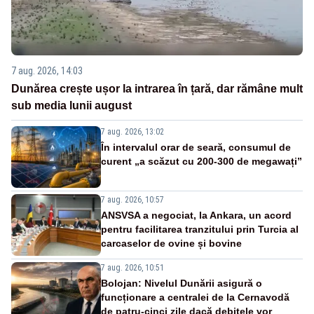
7 aug. 2026, 14:03
Dunărea crește ușor la intrarea în țară, dar rămâne mult
sub media lunii august
7 aug. 2026, 13:02
În intervalul orar de seară, consumul de
curent „a scăzut cu 200-300 de megawați”
7 aug. 2026, 10:57
ANSVSA a negociat, la Ankara, un acord
pentru facilitarea tranzitului prin Turcia al
carcaselor de ovine și bovine
7 aug. 2026, 10:51
Bolojan: Nivelul Dunării asigură o
funcționare a centralei de la Cernavodă
de patru-cinci zile dacă debitele vor