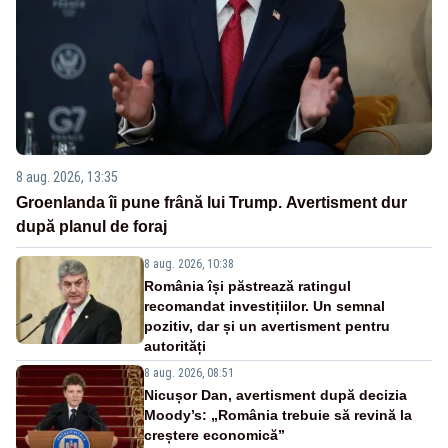
8 aug. 2026, 13:35
Groenlanda îi pune frână lui Trump. Avertisment dur
după planul de foraj
8 aug. 2026, 10:38
România își păstrează ratingul
recomandat investițiilor. Un semnal
pozitiv, dar și un avertisment pentru
autorități
8 aug. 2026, 08:51
Nicușor Dan, avertisment după decizia
Moody’s: „România trebuie să revină la
creștere economică”