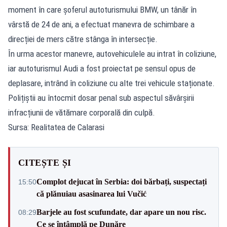
moment în care șoferul autoturismului BMW, un tânăr în
vârstă de 24 de ani, a efectuat manevra de schimbare a
direcției de mers către stânga în intersecție.
În urma acestor manevre, autovehiculele au intrat în coliziune,
iar autoturismul Audi a fost proiectat pe sensul opus de
deplasare, intrând în coliziune cu alte trei vehicule staționate.
Polițiștii au întocmit dosar penal sub aspectul săvârșirii
infracțiunii de vătămare corporală din culpă.
Sursa: Realitatea de Calarasi
CITEȘTE ȘI
Complot dejucat în Serbia: doi bărbați, suspectați
15:50
că plănuiau asasinarea lui Vučić
Barjele au fost scufundate, dar apare un nou risc.
08:29
Ce se întâmplă pe Dunăre