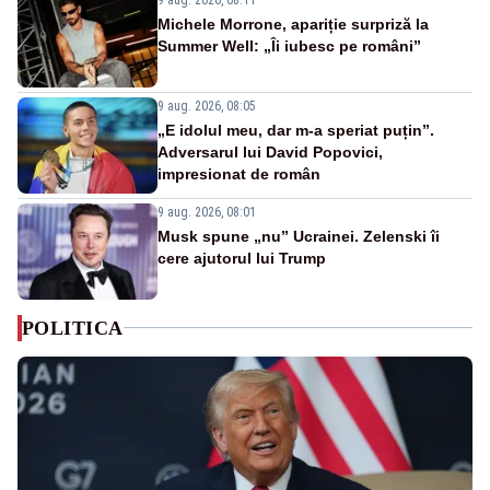
Michele Morrone, apariție surpriză la
Summer Well: „Îi iubesc pe români”
9 aug. 2026, 08:05
„E idolul meu, dar m-a speriat puțin”.
Adversarul lui David Popovici,
impresionat de român
9 aug. 2026, 08:01
Musk spune „nu” Ucrainei. Zelenski îi
cere ajutorul lui Trump
POLITICA