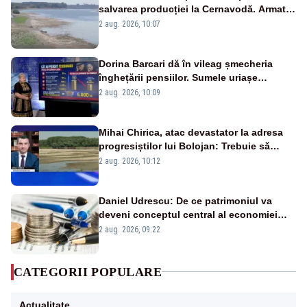
salvarea producției la Cernavodă. Armata
va detona o stâncă și va devia apa
2 aug. 2026, 10:07
fluviului - IMAGINI AERIENE
Dorina Barcari dă în vileag șmecheria
înghețării pensiilor. Sumele uriașe
pierdute de fiecare român
2 aug. 2026, 10:09
Mihai Chirica, atac devastator la adresa
progresiștilor lui Bolojan: Trebuie să
protejăm și natura, dar nu șținem omaneii
2 aug. 2026, 10:12
în stare permanentă de alertă
Daniel Udrescu: De ce patrimoniul va
deveni conceptul central al economiei
viitoare?
2 aug. 2026, 09:22
CATEGORII POPULARE
Actualitate