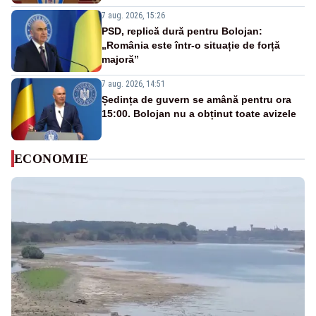
7 aug. 2026, 15:26
PSD, replică dură pentru Bolojan:
„România este într-o situație de forță
majoră”
7 aug. 2026, 14:51
Ședința de guvern se amână pentru ora
15:00. Bolojan nu a obținut toate avizele
ECONOMIE