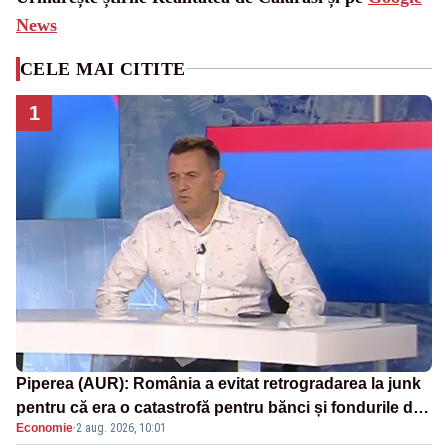
News
CELE MAI CITITE
1
Piperea (AUR): România a evitat retrogradarea la junk
pentru că era o catastrofă pentru bănci și fondurile de
Economie
·
2 aug. 2026, 10:01
pensii