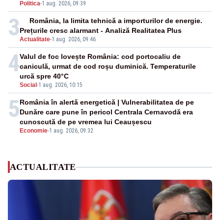
Politica
-
1 aug. 2026, 09:39
3
România, la limita tehnică a importurilor de energie.
Prețurile cresc alarmant - Analiză Realitatea Plus
Actualitate
-
1 aug. 2026, 09:46
4
Valul de foc lovește România: cod portocaliu de
caniculă, urmat de cod roșu duminică. Temperaturile
urcă spre 40°C
Social
-
1 aug. 2026, 10:15
5
România în alertă energetică | Vulnerabilitatea de pe
Dunăre care pune în pericol Centrala Cernavodă era
cunoscută de pe vremea lui Ceaușescu
Economie
-
1 aug. 2026, 09:32
ACTUALITATE