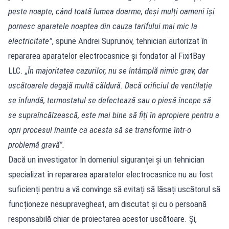
peste noapte, când toată lumea doarme, deși mulți oameni își
pornesc aparatele noaptea din cauza tarifului mai mic la
electricitate”
, spune Andrei Suprunov, tehnician autorizat în
repararea aparatelor electrocasnice și fondator al FixitBay
LLC.
„În majoritatea cazurilor, nu se întâmplă nimic grav, dar
uscătoarele degajă multă căldură. Dacă orificiul de ventilație
se înfundă, termostatul se defectează sau o piesă începe să
se supraîncălzească, este mai bine să fiți în apropiere pentru a
opri procesul înainte ca acesta să se transforme într-o
problemă gravă”.
Dacă un investigator în domeniul siguranței și un tehnician
specializat în repararea aparatelor electrocasnice nu au fost
suficienți pentru a vă convinge să evitați să lăsați uscătorul să
funcționeze nesupravegheat, am discutat și cu o persoană
responsabilă chiar de proiectarea acestor uscătoare. Și,