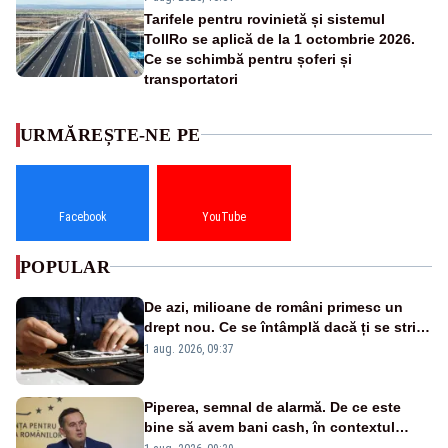
Tarifele pentru rovinietă și sistemul
TollRo se aplică de la 1 octombrie 2026.
Ce se schimbă pentru șoferi și
transportatori
URMĂREȘTE-NE PE
Facebook
YouTube
POPULAR
De azi, milioane de români primesc un
drept nou. Ce se întâmplă dacă ți se strică
un produs
1 aug. 2026, 09:37
Piperea, semnal de alarmă. De ce este
bine să avem bani cash, în contextul
alertei energetice?