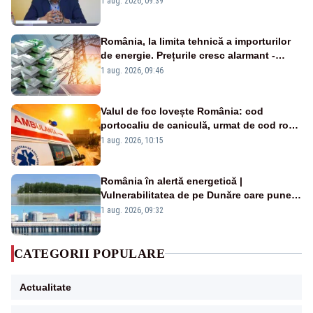
1 aug. 2026, 09:39
România, la limita tehnică a importurilor
de energie. Prețurile cresc alarmant -
Analiză Realitatea Plus
1 aug. 2026, 09:46
Valul de foc lovește România: cod
portocaliu de caniculă, urmat de cod roșu
duminică. Temperaturile urcă spre 40°C
1 aug. 2026, 10:15
România în alertă energetică |
Vulnerabilitatea de pe Dunăre care pune
în pericol Centrala Cernavodă era
1 aug. 2026, 09:32
cunoscută de pe vremea lui Ceaușescu
CATEGORII POPULARE
Actualitate