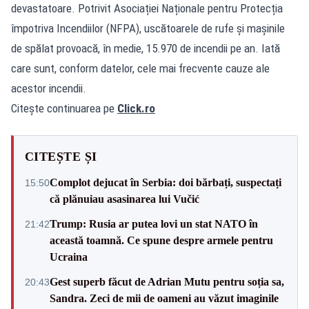
devastatoare. Potrivit Asociației Naționale pentru Protecția
împotriva Incendiilor (NFPA), uscătoarele de rufe și mașinile
de spălat provoacă, în medie, 15.970 de incendii pe an. Iată
care sunt, conform datelor, cele mai frecvente cauze ale
acestor incendii.
Citește continuarea pe
Click.ro
CITEȘTE ȘI
Complot dejucat în Serbia: doi bărbați, suspectați
15:50
că plănuiau asasinarea lui Vučić
Trump: Rusia ar putea lovi un stat NATO în
21:42
această toamnă. Ce spune despre armele pentru
Ucraina
Gest superb făcut de Adrian Mutu pentru soția sa,
20:43
Sandra. Zeci de mii de oameni au văzut imaginile