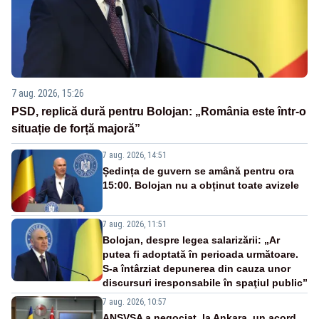
7 aug. 2026, 15:26
PSD, replică dură pentru Bolojan: „România este într-o
situație de forță majoră”
7 aug. 2026, 14:51
Ședința de guvern se amână pentru ora
15:00. Bolojan nu a obținut toate avizele
7 aug. 2026, 11:51
Bolojan, despre legea salarizării: „Ar
putea fi adoptată în perioada următoare.
S-a întârziat depunerea din cauza unor
discursuri iresponsabile în spaţiul public”
7 aug. 2026, 10:57
ANSVSA a negociat, la Ankara, un acord