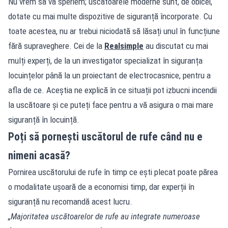
Nu vrem să vă speriem; uscătoarele moderne sunt, de obicei,
dotate cu mai multe dispozitive de siguranță încorporate. Cu
toate acestea, nu ar trebui niciodată să lăsați unul în funcțiune
fără supraveghere. Cei de la
Realsimple
au discutat cu mai
mulți experți, de la un investigator specializat în siguranța
locuințelor până la un proiectant de electrocasnice, pentru a
afla de ce. Aceștia ne explică în ce situații pot izbucni incendii
la uscătoare și ce puteți face pentru a vă asigura o mai mare
siguranță în locuință.
Poți să pornești uscătorul de rufe când nu e
nimeni acasă?
Pornirea uscătorului de rufe în timp ce ești plecat poate părea
o modalitate ușoară de a economisi timp, dar experții în
siguranță nu recomandă acest lucru.
„Majoritatea uscătoarelor de rufe au integrate numeroase