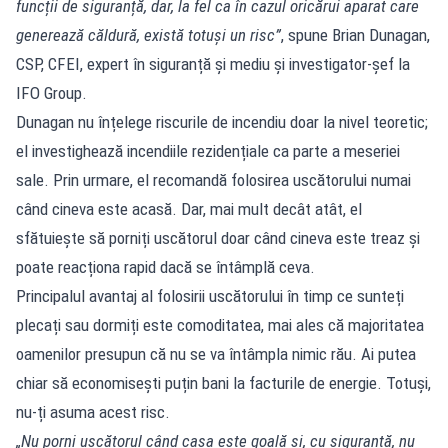
funcții de siguranță, dar, la fel ca în cazul oricărui aparat care
generează căldură, există totuși un risc”
, spune Brian Dunagan,
CSP, CFEI, expert în siguranță și mediu și investigator-șef la
IFO Group.
Dunagan nu înțelege riscurile de incendiu doar la nivel teoretic;
el investighează incendiile rezidențiale ca parte a meseriei
sale. Prin urmare, el recomandă folosirea uscătorului numai
când cineva este acasă. Dar, mai mult decât atât, el
sfătuiește să porniți uscătorul doar când cineva este treaz și
poate reacționa rapid dacă se întâmplă ceva.
Principalul avantaj al folosirii uscătorului în timp ce sunteți
plecați sau dormiți este comoditatea, mai ales că majoritatea
oamenilor presupun că nu se va întâmpla nimic rău. Ai putea
chiar să economisești puțin bani la facturile de energie. Totuși,
nu-ți asuma acest risc.
„Nu porni uscătorul când casa este goală și, cu siguranță, nu