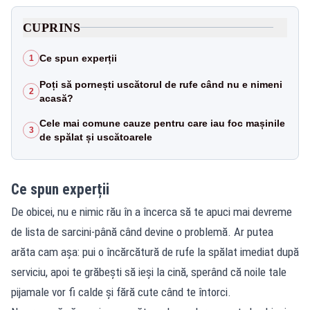
CUPRINS
Ce spun experții
1
Poți să pornești uscătorul de rufe când nu e nimeni
2
acasă?
Cele mai comune cauze pentru care iau foc mașinile
3
de spălat și uscătoarele
Ce spun experții
De obicei, nu e nimic rău în a încerca să te apuci mai devreme
de lista de sarcini-până când devine o problemă. Ar putea
arăta cam așa: pui o încărcătură de rufe la spălat imediat după
serviciu, apoi te grăbești să ieși la cină, sperând că noile tale
pijamale vor fi calde și fără cute când te întorci.