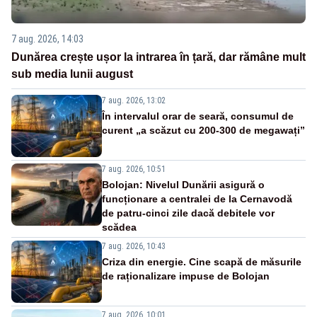
7 aug. 2026, 14:03
Dunărea crește ușor la intrarea în țară, dar rămâne mult
sub media lunii august
7 aug. 2026, 13:02
În intervalul orar de seară, consumul de
curent „a scăzut cu 200-300 de megawați”
7 aug. 2026, 10:51
Bolojan: Nivelul Dunării asigură o
funcționare a centralei de la Cernavodă
de patru-cinci zile dacă debitele vor
scădea
7 aug. 2026, 10:43
Criza din energie. Cine scapă de măsurile
de raționalizare impuse de Bolojan
7 aug. 2026, 10:01