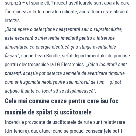
surpriză – el spune că, întrucât uscătoarele sunt aparate care
funcționează la temperaturi ridicate, acest lucru este absolut
interzis.
„Dacă apare o defecțiune neașteptată sau o supraîncălzire,
este necesară o intervenție imediată pentru a întrerupe
alimentarea cu energie electrică și a stinge eventualele
flăcări”
, spune Dean Brindle, șeful departamentului de produse
pentru electrocasnice la LG Electronics.
„Când locuitorii sunt
prezenți, aceștia pot detecta semnele de avertizare timpurie –
cum ar fi zgomote neobișnuite sau mirosul de fum – și pot
acționa înainte ca focul să se răspândească”.
Cele mai comune cauze pentru care iau foc
mașinile de spălat și uscătoarele
Incendiile provocate de uscătoarele de rufe sunt relativ rare
(din fericire), dar, atunci când se produc, consecințele pot fi