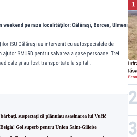
1
n weekend pe raza localităţilor: Călăraşi, Borcea, Ulmeni
ţilor ISU Călăraşi au intervenit cu autospecialele de
m ajutor SMURD pentru salvarea a șase persoane. Trei
edicale şi au fost transportate la spital..
Infr
lăs
Econ
bărbați, suspectați că plănuiau asasinarea lui Vučić
 Belgia! Gol superb pentru Union Saint-Gilloise