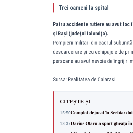
Trei oameni la spital
Patru accidente rutiere au avut loc î
şi Raşi (judeţul Ialomiţa).
Pompierii militari din cadrul subunită
descarcerare şi cu echipajele de pri
persoane au avut nevoie de îngrijiri m
Sursa: Realitatea de Calarasi
CITEȘTE ȘI
Complot dejucat în Serbia: doi 
15:50
Darius Olaru a spart gheața în
13:37