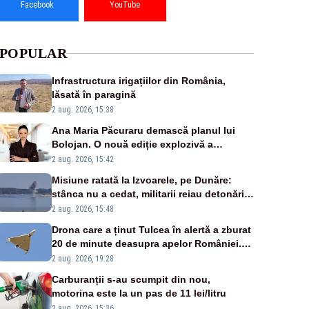
Facebook
YouTube
POPULAR
Infrastructura irigațiilor din România,
lăsată în paragină
2 aug. 2026, 15:38
Ana Maria Păcuraru demască planul lui
Bolojan. O nouă ediție explozivă a
emisiunii „Miza Zilei” la Realitatea PLUS
2 aug. 2026, 15:42
Misiune ratată la Izvoarele, pe Dunăre:
stânca nu a cedat, militarii reiau detonările
luni – VIDEO
2 aug. 2026, 15:48
Drona care a ținut Tulcea în alertă a zburat
20 de minute deasupra apelor României.
Au fost ridicate două F-16
2 aug. 2026, 19:28
Carburanții s-au scumpit din nou,
motorina este la un pas de 11 lei/litru
2 aug. 2026, 15:36