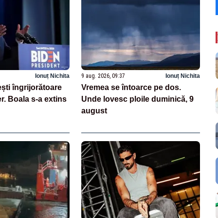
Ionuț Nichita
9 aug. 2026, 09:37
Ionuț Nichita
ști îngrijorătoare
Vremea se întoarce pe dos.
. Boala s-a extins
Unde lovesc ploile duminică, 9
august