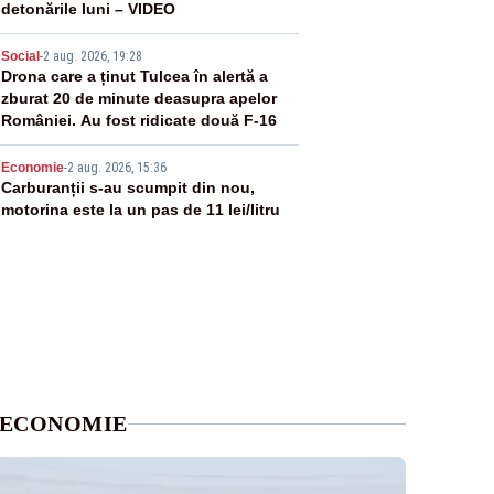
detonările luni – VIDEO
4
Social
-
2 aug. 2026, 19:28
Drona care a ținut Tulcea în alertă a
zburat 20 de minute deasupra apelor
României. Au fost ridicate două F-16
5
Economie
-
2 aug. 2026, 15:36
Carburanții s-au scumpit din nou,
motorina este la un pas de 11 lei/litru
ECONOMIE