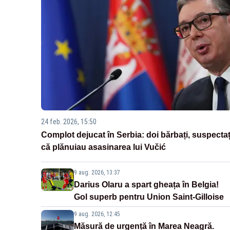
24 feb. 2026, 15:50
Complot dejucat în Serbia: doi bărbați, suspectaț
că plănuiau asasinarea lui Vučić
9 aug. 2026, 13:37
Darius Olaru a spart gheața în Belgia!
Gol superb pentru Union Saint-Gilloise
9 aug. 2026, 12:45
Măsură de urgență în Marea Neagră.