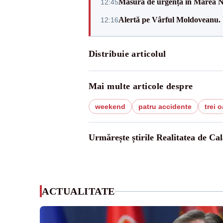
Măsură de urgență în Marea Ne
12:45
Alertă pe Vârful Moldoveanu. U
12:16
Distribuie articolul
Mai multe articole despre
weekend
patru accidente
trei 
Urmărește știrile Realitatea de Cal
ACTUALITATE