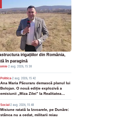
astructura irigațiilor din România,
ată în paragină
omie
·
2 aug. 2026, 15:38
2
Politica
-
2 aug. 2026, 15:42
Ana Maria Păcuraru demască planul lui
Bolojan. O nouă ediție explozivă a
emisiunii „Miza Zilei” la Realitatea
PLUS
3
Social
-
2 aug. 2026, 15:48
Misiune ratată la Izvoarele, pe Dunăre:
stânca nu a cedat, militarii reiau