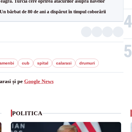
agră. Turcia cere oprirea atacurilor asupra navelor
n bărbat de 80 de ani a dispărut în timpul coborârii
oamenbi
cub
spital
calarasi
drumuri
arasi și pe
Google News
POLITICA