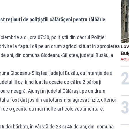
st reținuți de polițiștiii călărășeni pentru tâlhărie
iembrie a.c., ora 07:30, polițiștii din cadrul Poliției
rivire la faptul că pe un drum agricol situat în apropierea
Lov
Bul
de ani, din comuna Glodeanu-Siliștea, județul Buzău, a
Actua
de 
na Glodeanu-Siliștea, județul Buzău, cu intenția de a
dețul Ilfov, fiind luat la ocazie de către 2 bărbați
are neagră. Ajunși în județul Călărași, pe un drum
 a fost dat jos din autoturism și agresat fizic, ulterior
și de o geanta cu mai multe articole vestimentare,
ați doi bărbați, în vârstă de 28 și 46 de ani, din comuna