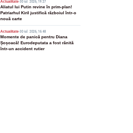
4
Actualitate
-
30 iul. 2026, 19:27
Aliatul lui Putin revine în prim-plan!
Patriarhul Kiril justifică războiul într-o
nouă carte
5
Actualitate
-
30 iul. 2026, 16:48
Momente de panică pentru Diana
Șoșoacă! Eurodeputata a fost rănită
într-un accident rutier