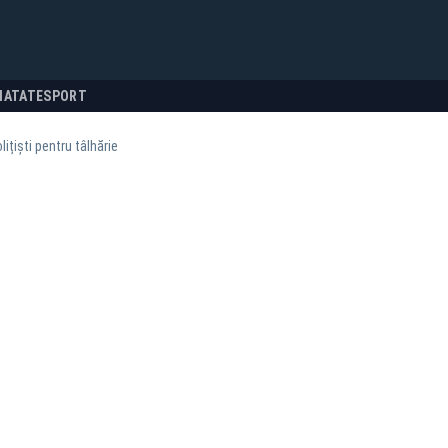
NATATE
SPORT
lițiști pentru tâlhărie