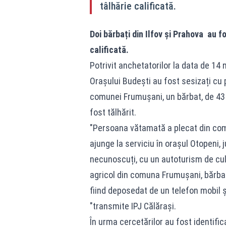
tâlhărie calificată.
Doi bărbați din Ilfov și Prahova au fo
calificată.
Potrivit anchetatorilor la data de 14 no
Orașului Budești au fost sesizați cu p
comunei Frumușani, un bărbat, de 43 
fost tălhărit.
"Persoana vătamată a plecat din comu
ajunge la serviciu în orașul Otopeni, ju
necunoscuți, cu un autoturism de culo
agricol din comuna Frumușani, bărbatul
fiind deposedat de un telefon mobil 
"transmite IPJ Călărași.
În urma cercetărilor au fost identific