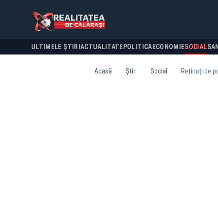
ULTIMELE ȘTIRI
ACTUALITATE
POLITICA
ECONOMIE
SOCIAL
SA
Acasă
Știri
Social
Reținuți de po