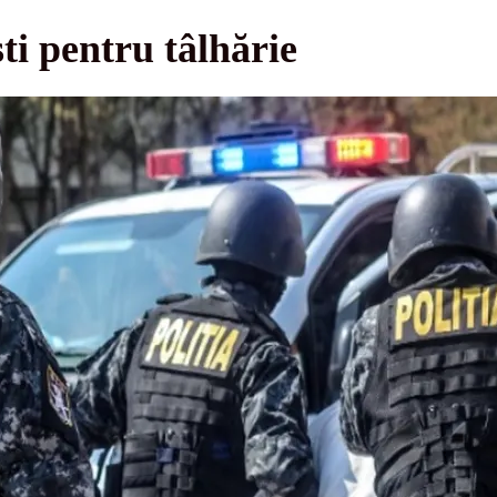
ști pentru tâlhărie