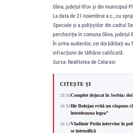
Glina, județul Ilfov și din municipiul P
La data de 21 noiembrie a.c., cu spriji
Speciale și a polițiștilor din cadrul S
percheziție în comuna Glina, județul 
În urma audierilor, cei doi bărbați au
infracțiunii de tâlhărie calificată.
Sursa: Realitatea de Calarasi
CITEȘTE ȘI
Complot dejucat în Serbia: doi 
15:50
Ilie Bolojan evită un răspuns c
16:34
întotdeauna legea”
Vladimir Putin intervine în pol
16:14
se intensifică