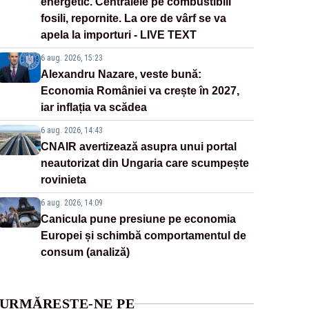
energetic. Centralele pe combustibili
fosili, repornite. La ore de vârf se va
apela la importuri - LIVE TEXT
6 aug. 2026, 15:23
Alexandru Nazare, veste bună:
Economia României va crește în 2027,
iar inflația va scădea
6 aug. 2026, 14:43
CNAIR avertizează asupra unui portal
neautorizat din Ungaria care scumpește
rovinieta
6 aug. 2026, 14:09
Canicula pune presiune pe economia
Europei și schimbă comportamentul de
consum (analiză)
URMĂREȘTE-NE PE