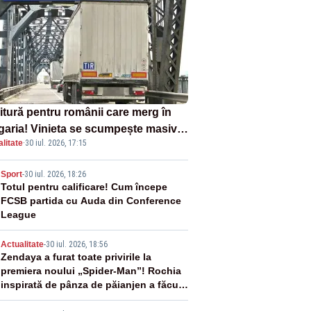
itură pentru românii care merg în
garia! Vinieta se scumpește masiv
litate
·
30 iul. 2026, 17:15
la 1 august
2
Sport
-
30 iul. 2026, 18:26
Totul pentru calificare! Cum începe
FCSB partida cu Auda din Conference
League
3
Actualitate
-
30 iul. 2026, 18:56
Zendaya a furat toate privirile la
premiera noului „Spider-Man”! Rochia
inspirată de pânza de păianjen a făcut
senzație