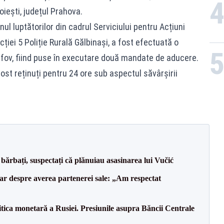
loiești, județul Prahova.
nul luptătorilor din cadrul Serviciului pentru Acțiuni
ecției 5 Poliție Rurală Gălbinași, a fost efectuată o
Ilfov, fiind puse în executare două mandate de aducere.
 fost reținuți pentru 24 ore sub aspectul săvârșirii
bărbați, suspectați că plănuiau asasinarea lui Vučić
lar despre averea partenerei sale: „Am respectat
itica monetară a Rusiei. Presiunile asupra Băncii Centrale