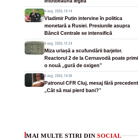
întotdeauna legea”
6 aug. 2026, 16:14
Vladimir Putin intervine în politica
monetară a Rusiei. Presiunile asupra
Băncii Centrale se intensifică
6 aug. 2026, 15:24
Miza uriașă a scufundării barjelor.
Reactorul 2 de la Cernavodă poate primi
o nouă „gură de oxigen”
6 aug. 2026, 14:38
Patronul CFR Cluj, mesaj fără precedent
„Cât să mai pierd bani?”
MAI MULTE ȘTIRI DIN
SOCIAL