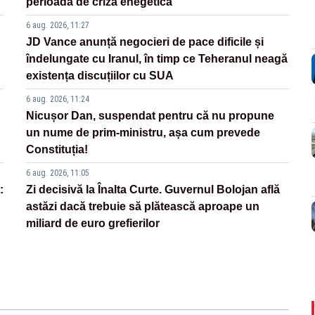
perioadă de criză enegetică
6 aug. 2026, 11:27
JD Vance anunță negocieri de pace dificile și
îndelungate cu Iranul, în timp ce Teheranul neagă
existența discuțiilor cu SUA
6 aug. 2026, 11:24
Nicușor Dan, suspendat pentru că nu propune
un nume de prim-ministru, așa cum prevede
Constituția!
6 aug. 2026, 11:05
:
Zi decisivă la Înalta Curte. Guvernul Bolojan află
astăzi dacă trebuie să plătească aproape un
miliard de euro grefierilor