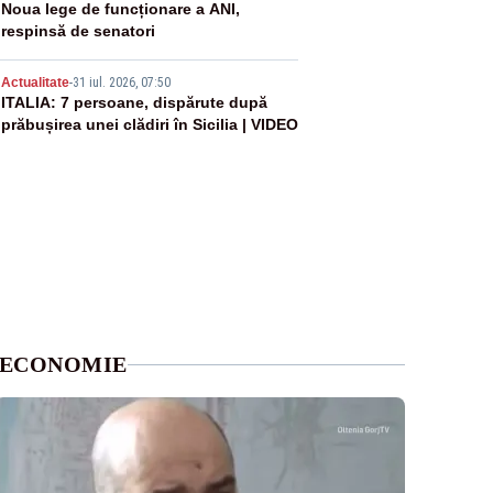
4
Noua lege de funcționare a ANI,
respinsă de senatori
5
Actualitate
-
31 iul. 2026, 07:50
ITALIA: 7 persoane, dispărute după
prăbușirea unei clădiri în Sicilia | VIDEO
ECONOMIE