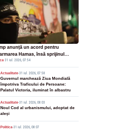
mp anunță un acord pentru
armarea Hamas, însă sprijinul
ica
·
31 iul. 2026, 07:54
elului rămâne incert
2
Actualitate
-
31 iul. 2026, 07:58
Guvernul marchează Ziua Mondială
împotriva Traficului de Persoane:
Palatul Victoria, iluminat în albastru
3
Actualitate
-
31 iul. 2026, 08:03
Noul Cod al urbanismului, adoptat de
aleși
Politica
-
31 iul. 2026, 08:07