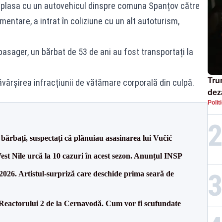
 deplasa cu un autovehicul dinspre comuna Spanțov către
mentare, a intrat în coliziune cu un alt autoturism,
n pasager, un bărbat de 53 de ani au fost transportați la
Tru
vârșirea infracțiunii de vătămare corporală din culpă.
dez
Polit
Isra
bărbați, suspectați că plănuiau asasinarea lui Vučić
West Nile urcă la 10 cazuri în acest sezon. Anunțul INSP
26. Artistul-surpriză care deschide prima seară de
 Reactorului 2 de la Cernavodă. Cum vor fi scufundate