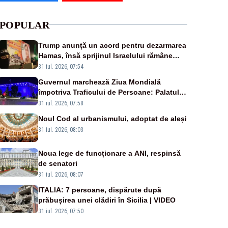
POPULAR
Trump anunță un acord pentru dezarmarea
Hamas, însă sprijinul Israelului rămâne
incert
31 iul. 2026, 07:54
Guvernul marchează Ziua Mondială
împotriva Traficului de Persoane: Palatul
Victoria, iluminat în albastru
31 iul. 2026, 07:58
Noul Cod al urbanismului, adoptat de aleși
31 iul. 2026, 08:03
Noua lege de funcționare a ANI, respinsă
de senatori
31 iul. 2026, 08:07
ITALIA: 7 persoane, dispărute după
prăbușirea unei clădiri în Sicilia | VIDEO
31 iul. 2026, 07:50