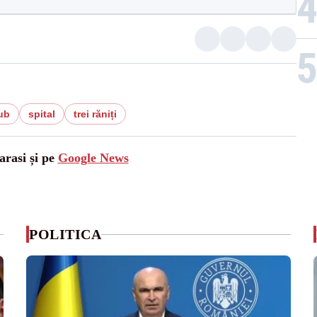
ub
spital
trei răniți
arasi și pe
Google News
POLITICA