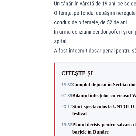
Un tânăr, în vârstă de 19 ani, ce se
Oltenița, pe fondul depășirii neregula
condus de o femeie, de 52 de ani.
În urma coliziunii cei doi șoferi și u
spital.
A fost întocmit dosar penal pentru să
CITEȘTE ȘI
Complot dejucat în Serbia: doi 
15:50
Bilanțul infecțiilor cu virusul 
07:39
Start spectaculos la UNTOLD 20
20:17
festival
Planul decisiv pentru salvarea
19:56
barjele în Dunăre