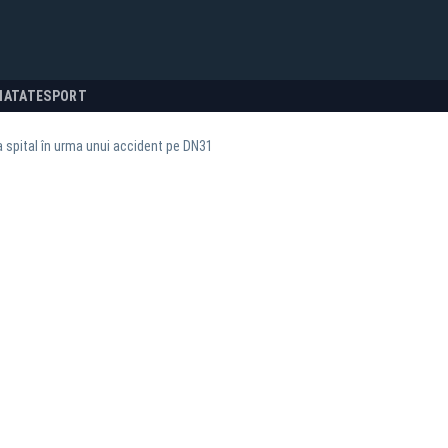
NATATE
SPORT
a spital în urma unui accident pe DN31