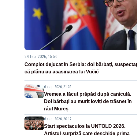
24 feb. 2026, 15:50
Complot dejucat în Serbia: doi bărbați, suspectaț
că plănuiau asasinarea lui Vučić
6 aug. 2026, 21:39
Vremea a făcut prăpăd după caniculă.
Doi bărbați au murit loviți de trăsnet în
râul Mureș
6 aug. 2026, 20:17
Start spectaculos la UNTOLD 2026.
Artistul-surpriză care deschide prima