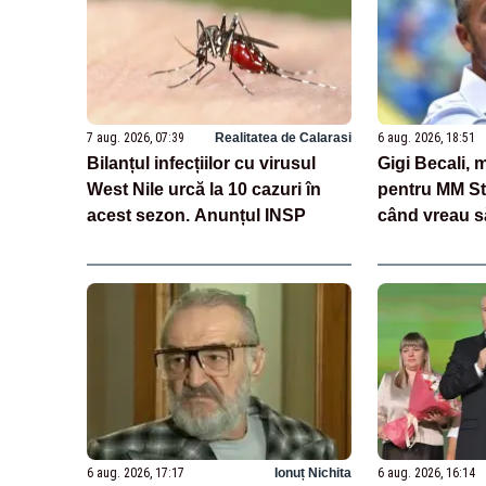
7 aug. 2026, 07:39
Realitatea de Calarasi
6 aug. 2026, 18:51
Bilanțul infecțiilor cu virusul
Gigi Becali, m
West Nile urcă la 10 cazuri în
pentru MM St
acest sezon. Anunțul INSP
când vreau s
pe transferur
6 aug. 2026, 17:17
Ionuț Nichita
6 aug. 2026, 16:14