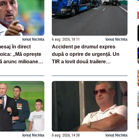
Ionuț Nichita
6 aug. 2026, 18:11
Ionuț Nichita
esaj în direct
Accident pe drumul expres
oica: „Mă oprește
după o oprire de urgență. Un
ă arunc milioane
TIR a lovit două trailere
i”
încărcate cu mașini
Ionuț Nichita
6 aug. 2026, 14:38
Ionuț Nichita