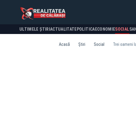
ULTIMELE ȘTIRI
ACTUALITATE
POLITICA
ECONOMIE
SOCIAL
SA
Acasă
Știri
Social
Trei oameni l