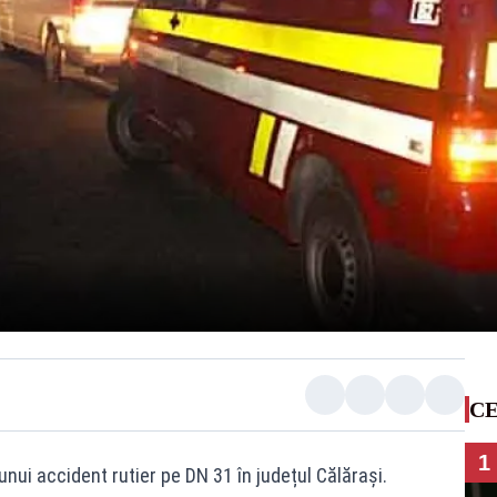
CE
1
nui accident rutier pe DN 31 în județul Călărași.