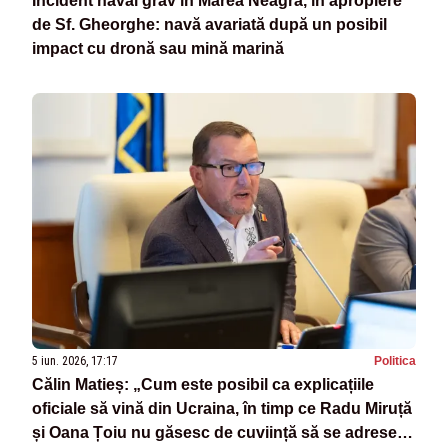
Incident naval grav în Marea Neagră, în apropiere
de Sf. Gheorghe: navă avariată după un posibil
impact cu dronă sau mină marină
5 iun. 2026, 17:17
Politica
Călin Matieș: „Cum este posibil ca explicațiile
oficiale să vină din Ucraina, în timp ce Radu Miruță
și Oana Țoiu nu găsesc de cuviință să se adreseze