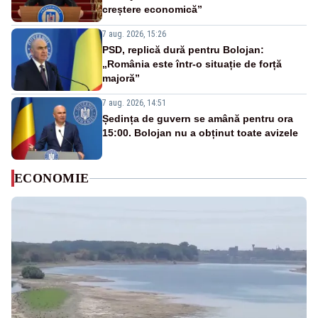
creștere economică”
7 aug. 2026, 15:26
PSD, replică dură pentru Bolojan:
„România este într-o situație de forță
majoră”
7 aug. 2026, 14:51
Ședința de guvern se amână pentru ora
15:00. Bolojan nu a obținut toate avizele
ECONOMIE