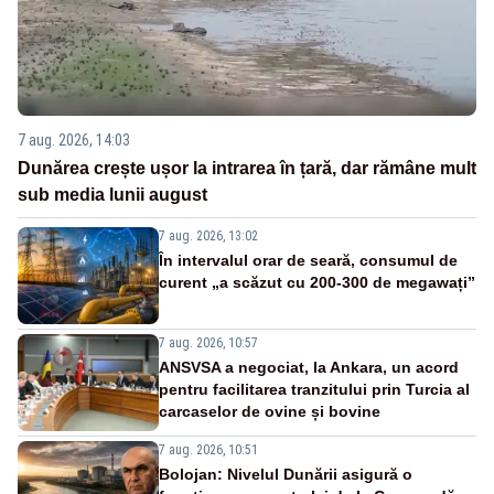
7 aug. 2026, 14:03
Dunărea crește ușor la intrarea în țară, dar rămâne mult
sub media lunii august
7 aug. 2026, 13:02
În intervalul orar de seară, consumul de
curent „a scăzut cu 200-300 de megawați”
7 aug. 2026, 10:57
ANSVSA a negociat, la Ankara, un acord
pentru facilitarea tranzitului prin Turcia al
carcaselor de ovine și bovine
7 aug. 2026, 10:51
Bolojan: Nivelul Dunării asigură o