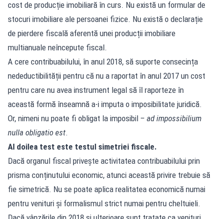
cost de producție imobiliară în curs. Nu există un formular de
stocuri imobiliare ale persoanei fizice. Nu există o declarație
de pierdere fiscală aferentă unei producții imobiliare
multianuale neîncepute fiscal.
A cere contribuabilului, în anul 2018, să suporte consecința
nedeductibilității pentru că nu a raportat în anul 2017 un cost
pentru care nu avea instrument legal să îl raporteze în
această formă înseamnă a-i imputa o imposibilitate juridică.
Or, nimeni nu poate fi obligat la imposibil –
ad impossibilium
nulla obligatio est
.
Al doilea test este testul simetriei fiscale.
Dacă organul fiscal privește activitatea contribuabilului prin
prisma conținutului economic, atunci această privire trebuie să
fie simetrică. Nu se poate aplica realitatea economică numai
pentru venituri și formalismul strict numai pentru cheltuieli.
Dacă vânzările din 2018 și ulterioare sunt tratate ca venituri