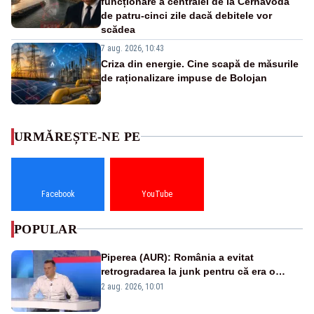
funcționare a centralei de la Cernavodă
de patru-cinci zile dacă debitele vor
scădea
7 aug. 2026, 10:43
Criza din energie. Cine scapă de măsurile
de raționalizare impuse de Bolojan
URMĂREȘTE-NE PE
Facebook
YouTube
POPULAR
Piperea (AUR): România a evitat
retrogradarea la junk pentru că era o
catastrofă pentru bănci și fondurile de
2 aug. 2026, 10:01
pensii