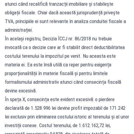
atunci când recalifică tranzacții imobiliare și stabilește
obligații fiscale. Chiar dacă această jurisprudență privește
TVA, principiile ei sunt relevante în analiza conduitei fiscale a
administrației.
În același registru, Decizia ÎCCJ nr. 86/2018 nu trebuie
invocată ca o decizie care ar fi stabilit direct deductibilitatea
costului terenului la impozitul pe venit. Nu aceasta este
materia ei. Ea este însă utilă ca reper pentru exigența
proporționalității în materie fiscală și pentru limitele
formalismului administrativ atunci când consecința fiscală
devine excesivă.
În speța X, consecința este evident excesivă: o pierdere
declarată de 1.528.996 lei devine profit impozabil de 171.242
lei exclusiv prin eliminarea costului istoric al terenului și al unor
investiții conexe. Costul terenului, de 1.612.162,72 lei,
reprezintă aproximativ 94,82% din ajustarea totală de