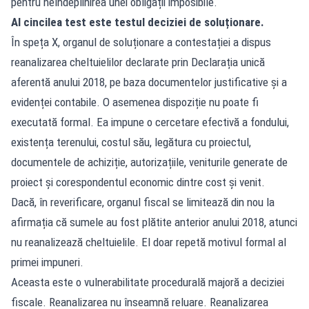
pentru neîndeplinirea unei obligații imposibile.
Al cincilea test este testul deciziei de soluționare.
În speța X, organul de soluționare a contestației a dispus
reanalizarea cheltuielilor declarate prin Declarația unică
aferentă anului 2018, pe baza documentelor justificative și a
evidenței contabile. O asemenea dispoziție nu poate fi
executată formal. Ea impune o cercetare efectivă a fondului,
existența terenului, costul său, legătura cu proiectul,
documentele de achiziție, autorizațiile, veniturile generate de
proiect și corespondentul economic dintre cost și venit.
Dacă, în reverificare, organul fiscal se limitează din nou la
afirmația că sumele au fost plătite anterior anului 2018, atunci
nu reanalizează cheltuielile. El doar repetă motivul formal al
primei impuneri.
Aceasta este o vulnerabilitate procedurală majoră a deciziei
fiscale. Reanalizarea nu înseamnă reluare. Reanalizarea