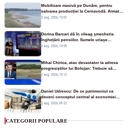
Mobilizare masivă pe Dunăre, pentru
salvarea producției la Cernavodă. Armata
va detona o stâncă și va devia apa
2 aug. 2026, 10:07
fluviului - IMAGINI AERIENE
Dorina Barcari dă în vileag șmecheria
înghețării pensiilor. Sumele uriașe
pierdute de fiecare român
2 aug. 2026, 10:09
Mihai Chirica, atac devastator la adresa
progresiștilor lui Bolojan: Trebuie să
protejăm și natura, dar nu șținem omaneii
2 aug. 2026, 10:12
în stare permanentă de alertă
Daniel Udrescu: De ce patrimoniul va
deveni conceptul central al economiei
viitoare?
2 aug. 2026, 09:22
CATEGORII POPULARE