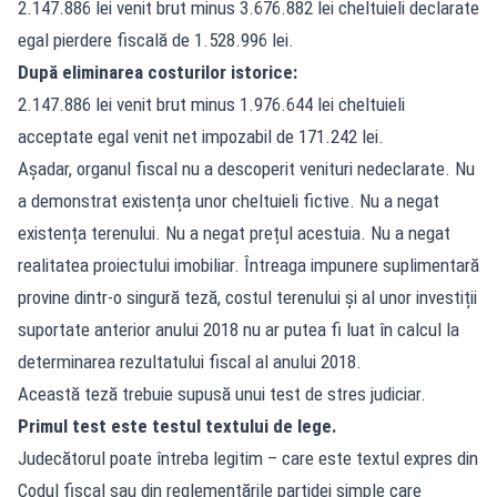
2.147.886 lei venit brut minus 3.676.882 lei cheltuieli declarate
egal pierdere fiscală de 1.528.996 lei.
După eliminarea costurilor istorice:
2.147.886 lei venit brut minus 1.976.644 lei cheltuieli
acceptate egal venit net impozabil de 171.242 lei.
Așadar, organul fiscal nu a descoperit venituri nedeclarate. Nu
a demonstrat existența unor cheltuieli fictive. Nu a negat
existența terenului. Nu a negat prețul acestuia. Nu a negat
realitatea proiectului imobiliar. Întreaga impunere suplimentară
provine dintr-o singură teză, costul terenului și al unor investiții
suportate anterior anului 2018 nu ar putea fi luat în calcul la
determinarea rezultatului fiscal al anului 2018.
Această teză trebuie supusă unui test de stres judiciar.
Primul test este testul textului de lege.
Judecătorul poate întreba legitim – care este textul expres din
Codul fiscal sau din reglementările partidei simple care