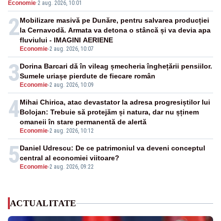
Economie
·
2 aug. 2026, 10:01
pensii
2
Mobilizare masivă pe Dunăre, pentru salvarea producției
la Cernavodă. Armata va detona o stâncă și va devia apa
fluviului - IMAGINI AERIENE
Economie
-
2 aug. 2026, 10:07
3
Dorina Barcari dă în vileag șmecheria înghețării pensiilor.
Sumele uriașe pierdute de fiecare român
Economie
-
2 aug. 2026, 10:09
4
Mihai Chirica, atac devastator la adresa progresiștilor lui
Bolojan: Trebuie să protejăm și natura, dar nu șținem
omaneii în stare permanentă de alertă
Economie
-
2 aug. 2026, 10:12
5
Daniel Udrescu: De ce patrimoniul va deveni conceptul
central al economiei viitoare?
Economie
-
2 aug. 2026, 09:22
ACTUALITATE