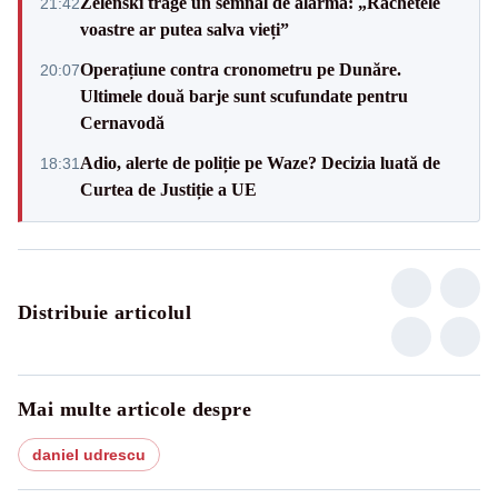
Zelenski trage un semnal de alarmă: „Rachetele
21:42
voastre ar putea salva vieți”
Operațiune contra cronometru pe Dunăre.
20:07
Ultimele două barje sunt scufundate pentru
Cernavodă
Adio, alerte de poliție pe Waze? Decizia luată de
18:31
Curtea de Justiție a UE
Distribuie articolul
Mai multe articole despre
daniel udrescu