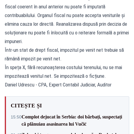
fiscal coerent în anul anterior nu poate fi imputată
contribuabilului. Organul fiscal nu poate accepta veniturile și
elimina cauza lor directă. Reanalizarea dispusă prin decizia de
soluționare nu poate fi înlocuită cu o reiterare formală a primei
impuneri.
Într-un stat de drept fiscal, impozitul pe venit net trebuie să
rămână impozit pe venit net.
În speța X, fără recunoașterea costului terenului, nu se mai
impozitează venitul net. Se impozitează o ficțiune.
Daniel Udrescu - CPA, Expert Contabil Judiciar, Auditor
CITEȘTE ȘI
Complot dejucat în Serbia: doi bărbați, suspectați
15:50
că plănuiau asasinarea lui Vučić