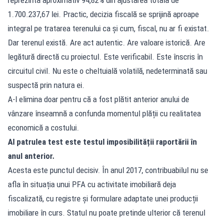
1.700.237,67 lei. Practic, decizia fiscală se sprijină aproape
integral pe tratarea terenului ca și cum, fiscal, nu ar fi existat.
Dar terenul există. Are act autentic. Are valoare istorică. Are
legătură directă cu proiectul. Este verificabil. Este înscris în
circuitul civil. Nu este o cheltuială volatilă, nedeterminată sau
suspectă prin natura ei.
A-l elimina doar pentru că a fost plătit anterior anului de
vânzare înseamnă a confunda momentul plății cu realitatea
economică a costului.
Al patrulea test este testul imposibilității raportării în
anul anterior.
Acesta este punctul decisiv. În anul 2017, contribuabilul nu se
afla în situația unui PFA cu activitate imobiliară deja
fiscalizată, cu registre și formulare adaptate unei producții
imobiliare în curs. Statul nu poate pretinde ulterior că terenul