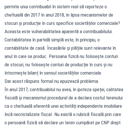
permite unui contribuabil în sistem real să reporteze o
cheltuială din 2017 în anul 2018, în lipsa mecanismelor de
stocuri și producție în curs specifice societăților comerciale?
Aceasta este vulnerabilitatea aparentă a contribuabilului.
Contabilitatea în partidă simplă este, în principiu, o
contabilitate de casă. Încasările și plățile sunt relevante în
anul în care se produc. Persoana fizică nu folosește conturi
de stocuri, nu folosește conturi de producție în curs și nu
întocmește bilanț în sensul societăților comerciale.
Dar acest răspuns formal nu epuizează problema.
În anul 2017, contribuabilul nu avea, în ipoteza speței, calitatea
fiscală și mecanismul procedural de a declara costul terenului
ca o cheltuială aferentă unei activități independente imobiliare
încă necristalizate fiscal. Nu există o rubrică fiscală prin care
o persoană fizică să declare un teren cumpărat pe CNP drept