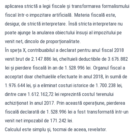
aplicarea strictă a legii fiscale și transformarea formalismului
fiscal într-o impozitare artificială. Materia fiscală este,
desigur, de strictă interpretare. Însă stricta interpretare nu
poate ajunge la anularea obiectului însuși al impozitului pe
venit net, dincolo de proporționalitate.
În speța X, contribuabilul a declarat pentru anul fiscal 2018
venit brut de 2.147.886 lei, cheltuieli deductibile de 3.676.882
lei și pierdere fiscală în an de 1.528.996 lei. Organul fiscal a
acceptat doar cheltuielile efectuate în anul 2018, în sumă de
1.976.644 lei, și a eliminat costuri istorice de 1.700.238 lei,
dintre care 1.612.162,72 lei reprezintă costul terenului
achiziționat în anul 2017. Prin această operațiune, pierderea
fiscală declarată de 1.528.996 lei a fost transformată într-un
venit net impozabil de 171.242 lei.
Calculul este simplu și, tocmai de aceea, revelator.