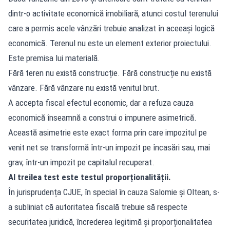
dintr-o activitate economică imobiliară, atunci costul terenului
care a permis acele vânzări trebuie analizat în aceeași logică
economică. Terenul nu este un element exterior proiectului.
Este premisa lui materială.
Fără teren nu există construcție. Fără construcție nu există
vânzare. Fără vânzare nu există venitul brut.
A accepta fiscal efectul economic, dar a refuza cauza
economică înseamnă a construi o impunere asimetrică.
Această asimetrie este exact forma prin care impozitul pe
venit net se transformă într-un impozit pe încasări sau, mai
grav, într-un impozit pe capitalul recuperat.
Al treilea test este testul proporționalității.
În jurisprudența CJUE, în special în cauza Salomie și Oltean, s-
a subliniat că autoritatea fiscală trebuie să respecte
securitatea juridică, încrederea legitimă și proporționalitatea