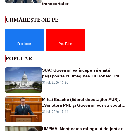
transportatori
URMĂREȘTE-NE PE
Facebook
YouTube
POPULAR
SUA: Guvernul va începe să emită
paşapoarte cu imaginea lui Donald Trump
începând cu 8 august
31 iul. 2026, 15:20
Mihai Enache (liderul deputaților AUR):
„Senatorii PNL și Guvernul vor să scoată
la vânzare bunuri publice pentru a stinge
31 iul. 2026, 15:44
datoriile pentru vaccinurile Pfizer!”
UMPMV: Menținerea ratingului de țară ar