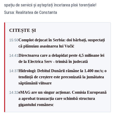
spațiu de servicii și așteptați încetarea ploii torențiale!
Sursa: Realitatea de Constanta
CITEȘTE ȘI
Complot dejucat în Serbia: doi bărbați, suspectați
15:50
că plănuiau asasinarea lui Vučić
Directoarea care a delapidat peste 4,5 milioane lei
14:41
de la Electrica Serv - trimisă în judecată
Hidrologi: Debitul Dunării rămâne la 1.400 mc/s; o
14:37
tendință de creștere este preconizată la jumătatea
săptămânii viitoare
eMAG are un singur acționar. Comisia Europeană
14:32
a aprobat tranzacția care schimbă structura
gigantului românesc