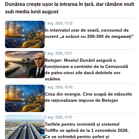
Dunărea crește ușor la intrarea în țară, dar rămâne mult
sub media lunii august
7 aug. 2026, 13:02
În intervalul orar de seară, consumul de
curent „a scăzut cu 200-300 de megawați”
7 aug. 2026, 10:51
Bolojan: Nivelul Dunării asigură o
funcționare a centralei de la Cernavodă
de patru-cinci zile dacă debitele vor
scădea
7 aug. 2026, 10:43
Criza din energie. Cine scapă de măsurile
de raționalizare impuse de Bolojan
7 aug. 2026, 10:01
Tarifele pentru rovinietă și sistemul
TollRo se aplică de la 1 octombrie 2026.
Ce se schimbă pentru șoferi și