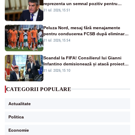
reprezenta un semnal pozitiv pentru
România. Autoritățile trebuie să continue
31 iul. 2026, 15:51
consolidarea stabilității economice și
financiare
Peluza Nord, mesaj fără menajamente
pentru conducerea FCSB după eliminarea
rușinoasă din Conference League
31 iul. 2026, 15:54
Scandal la FIFA! Consilierul lui Gianni
Infantino demisionează și atacă proiectul
privind investitorii străini
31 iul. 2026, 15:10
CATEGORII POPULARE
Actualitate
Politica
Economie