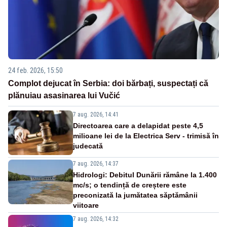
24 feb. 2026, 15:50
Complot dejucat în Serbia: doi bărbați, suspectați că
plănuiau asasinarea lui Vučić
7 aug. 2026, 14:41
Directoarea care a delapidat peste 4,5
milioane lei de la Electrica Serv - trimisă în
judecată
7 aug. 2026, 14:37
Hidrologi: Debitul Dunării rămâne la 1.400
mc/s; o tendință de creștere este
preconizată la jumătatea săptămânii
viitoare
7 aug. 2026, 14:32