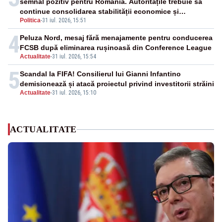
semnal pozitiv pentru România. Autoritățile trebuie să
continue consolidarea stabilității economice și
Politica
-
31 iul. 2026, 15:51
financiare
4
Peluza Nord, mesaj fără menajamente pentru conducerea
FCSB după eliminarea rușinoasă din Conference League
Actualitate
-
31 iul. 2026, 15:54
5
Scandal la FIFA! Consilierul lui Gianni Infantino
demisionează și atacă proiectul privind investitorii străini
Actualitate
-
31 iul. 2026, 15:10
ACTUALITATE