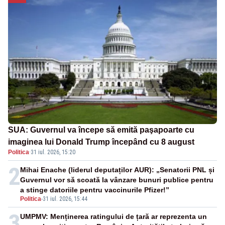
SUA: Guvernul va începe să emită paşapoarte cu
imaginea lui Donald Trump începând cu 8 august
Politica
·
31 iul. 2026, 15:20
2
Mihai Enache (liderul deputaților AUR): „Senatorii PNL și
Guvernul vor să scoată la vânzare bunuri publice pentru
a stinge datoriile pentru vaccinurile Pfizer!”
Politica
-
31 iul. 2026, 15:44
3
UMPMV: Menținerea ratingului de țară ar reprezenta un