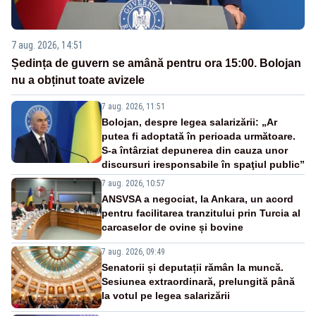
7 aug. 2026, 14:51
Ședința de guvern se amână pentru ora 15:00. Bolojan
nu a obținut toate avizele
7 aug. 2026, 11:51
Bolojan, despre legea salarizării: „Ar
putea fi adoptată în perioada următoare.
S-a întârziat depunerea din cauza unor
discursuri iresponsabile în spaţiul public”
7 aug. 2026, 10:57
ANSVSA a negociat, la Ankara, un acord
pentru facilitarea tranzitului prin Turcia al
carcaselor de ovine și bovine
7 aug. 2026, 09:49
Senatorii și deputații rămân la muncă.
Sesiunea extraordinară, prelungită până
la votul pe legea salarizării