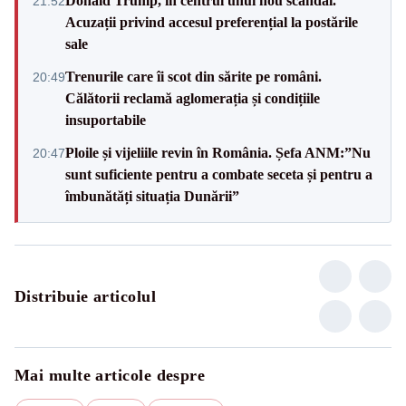
Donald Trump, în centrul unui nou scandal.
21:52
Acuzații privind accesul preferențial la postările
sale
Trenurile care îi scot din sărite pe români.
20:49
Călătorii reclamă aglomerația și condițiile
insuportabile
Ploile și vijeliile revin în România. Șefa ANM:”Nu
20:47
sunt suficiente pentru a combate seceta și pentru a
îmbunătăți situația Dunării”
Distribuie articolul
Mai multe articole despre