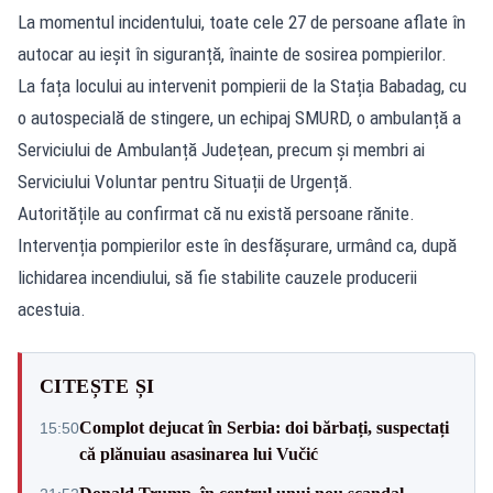
La momentul incidentului, toate cele 27 de persoane aflate în
autocar au ieșit în siguranță, înainte de sosirea pompierilor.
La fața locului au intervenit pompierii de la Stația Babadag, cu
o autospecială de stingere, un echipaj SMURD, o ambulanță a
Serviciului de Ambulanță Județean, precum și membri ai
Serviciului Voluntar pentru Situații de Urgență.
Autoritățile au confirmat că nu există persoane rănite.
Intervenția pompierilor este în desfășurare, urmând ca, după
lichidarea incendiului, să fie stabilite cauzele producerii
acestuia.
CITEȘTE ȘI
Complot dejucat în Serbia: doi bărbați, suspectați
15:50
că plănuiau asasinarea lui Vučić