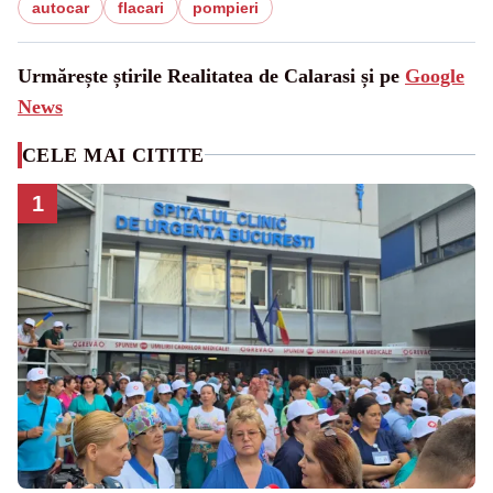
autocar
flacari
pompieri
Urmărește știrile Realitatea de Calarasi și pe
Google
News
CELE MAI CITITE
1