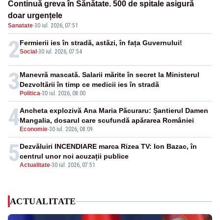
Continuă greva în Sănătate. 500 de spitale asigură
doar urgențele
Sanatate
·
30 iul. 2026, 07:51
2
Fermierii ies în stradă, astăzi, în fața Guvernului!
Social
-
30 iul. 2026, 07:54
3
Manevră mascată. Salarii mărite în secret la Ministerul
Dezvoltării în timp ce medicii ies în stradă
Politica
-
30 iul. 2026, 08:00
4
Ancheta explozivă Ana Maria Păcuraru: Șantierul Damen
Mangalia, dosarul care scufundă apărarea României
Economie
-
30 iul. 2026, 08:09
5
Dezvăluiri INCENDIARE marca Rizea TV: Ion Bazac, în
centrul unor noi acuzații publice
Actualitate
-
30 iul. 2026, 07:51
ACTUALITATE