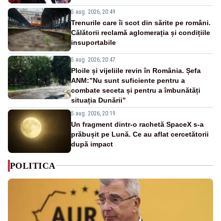
5 aug. 2026, 20:49
Trenurile care îi scot din sărite pe români.
Călătorii reclamă aglomerația și condițiile
insuportabile
5 aug. 2026, 20:47
Ploile și vijeliile revin în România. Șefa
ANM:”Nu sunt suficiente pentru a
combate seceta și pentru a îmbunătăți
situația Dunării”
5 aug. 2026, 20:19
Un fragment dintr-o rachetă SpaceX s-a
prăbușit pe Lună. Ce au aflat cercetătorii
după impact
POLITICA