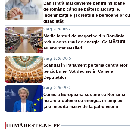
Banii intră mai devreme pentru milioane
de români: când se plătesc alocațiile,
indemnizațiile și drepturile persoanelor cu
dizabilități
5 aug. 2026, 10:29
Marile lanțuri de magazine din România
reduc consumul de energie. Ce MĂSURI
au anunțat retailerii
5 aug. 2026, 09:46
Scandal în Parlament pe tema centralelor
pe cărbune. Vot decisiv în Camera
Deputaților
5 aug. 2026, 09:42
Comisia Europeană susține că România
nu are probleme cu energia, în timp ce
țara importă masiv de la patru vecini
URMĂREȘTE-NE PE