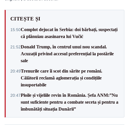
CITEȘTE ȘI
Complot dejucat în Serbia: doi bărbați, suspectați
15:50
că plănuiau asasinarea lui Vučić
Donald Trump, în centrul unui nou scandal.
21:52
Acuzații privind accesul preferențial la postările
sale
Trenurile care îi scot din sărite pe români.
20:49
Călătorii reclamă aglomerația și condițiile
insuportabile
Ploile și vijeliile revin în România. Șefa ANM:”Nu
20:47
sunt suficiente pentru a combate seceta și pentru a
îmbunătăți situația Dunării”