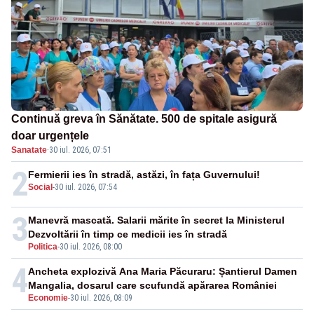
Continuă greva în Sănătate. 500 de spitale asigură
doar urgențele
Sanatate
·
30 iul. 2026, 07:51
2
Fermierii ies în stradă, astăzi, în fața Guvernului!
Social
-
30 iul. 2026, 07:54
3
Manevră mascată. Salarii mărite în secret la Ministerul
Dezvoltării în timp ce medicii ies în stradă
Politica
-
30 iul. 2026, 08:00
4
Ancheta explozivă Ana Maria Păcuraru: Șantierul Damen
Mangalia, dosarul care scufundă apărarea României
Economie
-
30 iul. 2026, 08:09