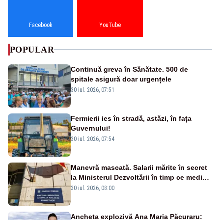
Facebook
YouTube
POPULAR
Continuă greva în Sănătate. 500 de
spitale asigură doar urgențele
30 iul. 2026, 07:51
Fermierii ies în stradă, astăzi, în fața
Guvernului!
30 iul. 2026, 07:54
Manevră mascată. Salarii mărite în secret
la Ministerul Dezvoltării în timp ce medicii
ies în stradă
30 iul. 2026, 08:00
Ancheta explozivă Ana Maria Păcuraru: