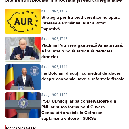
Oltenia sunt blocate în birocrație și restricții legislative
5 aug. 2026, 19:37
Strategia pentru biodiversitate nu apără
interesele României. AUR a votat
împotrivă
5 aug. 2026, 17:15
Vladimir Putin reorganizează Armata rusă.
A înființat o nouă structură dedicată
dronelor
5 aug. 2026, 16:11
Ilie Bolojan, discuții cu mediul de afaceri
despre economie, taxe și reformele fiscale
5 aug. 2026, 14:55
PSD, UDMR și aripa conservatoare din
PNL ar putea forma noul Guvern.
Consultări cruciale la Cotroceni
săptămâna viitoare - SURSE
ECONOMIE