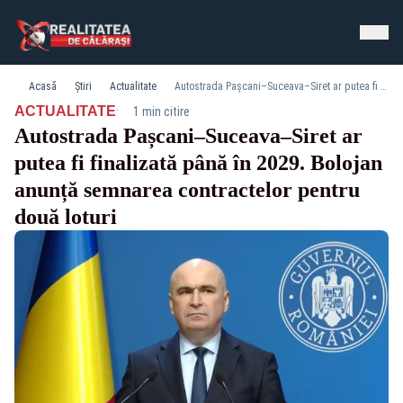
Acasă
Știri
Actualitate
Autostrada Pașcani–Suceava–Siret ar putea fi finalizată până în 2029. Bolojan anunță semnarea contractelor pentru două loturi
·
ACTUALITATE
1 min citire
Autostrada Pașcani–Suceava–Siret ar
putea fi finalizată până în 2029. Bolojan
anunță semnarea contractelor pentru
două loturi