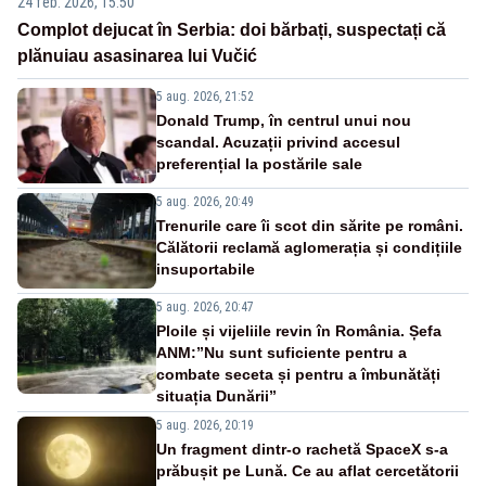
24 feb. 2026, 15:50
Complot dejucat în Serbia: doi bărbați, suspectați că
plănuiau asasinarea lui Vučić
5 aug. 2026, 21:52
Donald Trump, în centrul unui nou
scandal. Acuzații privind accesul
preferențial la postările sale
5 aug. 2026, 20:49
Trenurile care îi scot din sărite pe români.
Călătorii reclamă aglomerația și condițiile
insuportabile
5 aug. 2026, 20:47
Ploile și vijeliile revin în România. Șefa
ANM:”Nu sunt suficiente pentru a
combate seceta și pentru a îmbunătăți
situația Dunării”
5 aug. 2026, 20:19
Un fragment dintr-o rachetă SpaceX s-a
prăbușit pe Lună. Ce au aflat cercetătorii