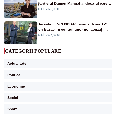
Șantierul Damen Mangalia, dosarul care
scufundă apărarea României
30 iul. 2026, 08:09
Dezvăluiri INCENDIARE marca Rizea TV:
Ion Bazac, în centrul unor noi acuzații
publice
30 iul. 2026, 07:51
CATEGORII POPULARE
Actualitate
Politica
Economie
Social
Sport