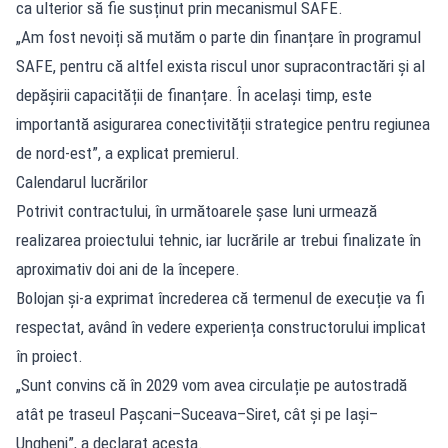
ca ulterior să fie susținut prin mecanismul SAFE.
„Am fost nevoiți să mutăm o parte din finanțare în programul
SAFE, pentru că altfel exista riscul unor supracontractări și al
depășirii capacității de finanțare. În același timp, este
importantă asigurarea conectivității strategice pentru regiunea
de nord-est”, a explicat premierul.
Calendarul lucrărilor
Potrivit contractului, în următoarele șase luni urmează
realizarea proiectului tehnic, iar lucrările ar trebui finalizate în
aproximativ doi ani de la începere.
Bolojan și-a exprimat încrederea că termenul de execuție va fi
respectat, având în vedere experiența constructorului implicat
în proiect.
„Sunt convins că în 2029 vom avea circulație pe autostradă
atât pe traseul Pașcani–Suceava–Siret, cât și pe Iași–
Ungheni”, a declarat acesta.