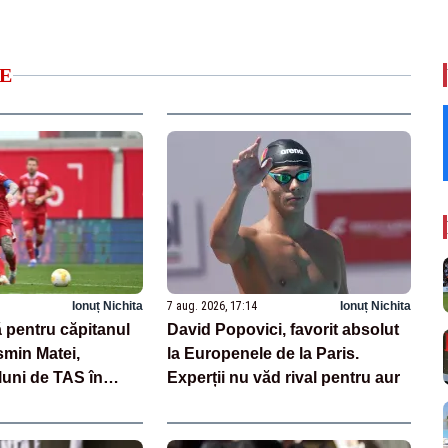
E
Ionuț Nichita
7 aug. 2026, 17:14
Ionuț Nichita
 pentru căpitanul
David Popovici, favorit absolut
smin Matei,
la Europenele de la Paris.
luni de TAS în
Experții nu văd rival pentru aur
aj