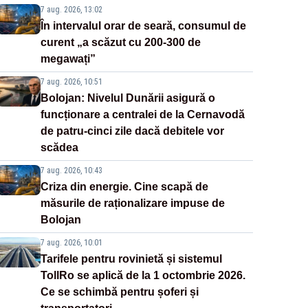
7 aug. 2026, 13:02
În intervalul orar de seară, consumul de
curent „a scăzut cu 200-300 de
megawați”
7 aug. 2026, 10:51
Bolojan: Nivelul Dunării asigură o
funcționare a centralei de la Cernavodă
de patru-cinci zile dacă debitele vor
scădea
7 aug. 2026, 10:43
Criza din energie. Cine scapă de
măsurile de raționalizare impuse de
Bolojan
7 aug. 2026, 10:01
Tarifele pentru rovinietă și sistemul
TollRo se aplică de la 1 octombrie 2026.
Ce se schimbă pentru șoferi și