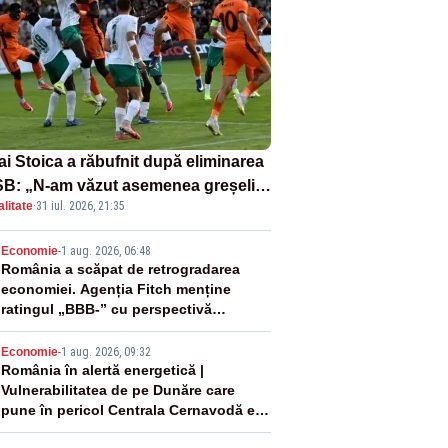
ai Stoica a răbufnit după eliminarea
B: „N-am văzut asemenea greșeli
litate
·
31 iul. 2026, 21:35
190 de meciuri europene”
2
Economie
-
1 aug. 2026, 06:48
România a scăpat de retrogradarea
economiei. Agenția Fitch menține
ratingul „BBB-” cu perspectivă
negativă
3
Economie
-
1 aug. 2026, 09:32
România în alertă energetică |
Vulnerabilitatea de pe Dunăre care
pune în pericol Centrala Cernavodă era
cunoscută de pe vremea lui Ceaușescu