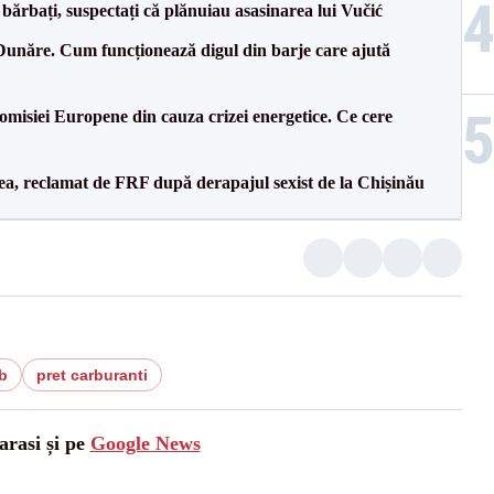
bărbați, suspectați că plănuiau asasinarea lui Vučić
Dunăre. Cum funcționează digul din barje care ajută
isiei Europene din cauza crizei energetice. Ce cere
a, reclamat de FRF după derapajul sexist de la Chișinău
b
pret carburanti
arasi și pe
Google News