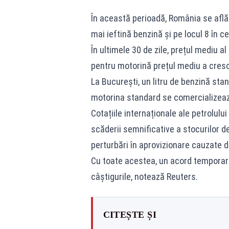
În această perioadă, România se află 
mai ieftină benzină și pe locul 8 în c
În ultimele 30 de zile, prețul mediu al
pentru motorină prețul mediu a cresc
La București, un litru de benzină stand
motorina standard se comercializează cu
Cotațiile internaționale ale petrolulu
scăderii semnificative a stocurilor de 
perturbări în aprovizionare cauzate 
Cu toate acestea, un acord temporar d
câştigurile, notează Reuters.
CITEȘTE ȘI