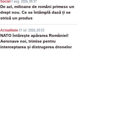
4
Social
-
1 aug. 2026, 09:37
De azi, milioane de români primesc un
drept nou. Ce se întâmplă dacă ți se
strică un produs
5
Actualitate
-
31 iul. 2026, 20:33
NATO întărește apărarea României!
Aeronave noi, trimise pentru
interceptarea și distrugerea dronelor