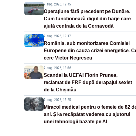
7 aug. 2026, 19:45
Operațiune fără precedent pe Dunăre.
Cum funcționează digul din barje care
ajută centrala de la Cernavodă
7 aug. 2026, 19:17
România, sub monitorizarea Comisiei
Europene din cauza crizei energetice. C
cere Victor Negrescu
7 aug. 2026, 18:56
Scandal la UEFA! Florin Prunea,
reclamat de FRF după derapajul sexist
de la Chișinău
7 aug. 2026, 18:25
Miracol medical pentru o femeie de 82 d
ani. Și-a recăpătat vederea cu ajutorul
unei tehnologii bazate pe AI