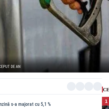
CEPUT DE AN
CE
1
enzină s-a majorat cu 5,1 %