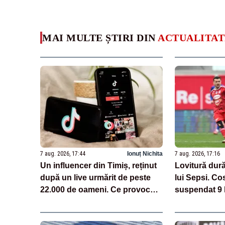
MAI MULTE ȘTIRI DIN
ACTUALITAT
7 aug. 2026, 17:44
Ionuț Nichita
7 aug. 2026, 17:16
Un influencer din Timiș, reținut
Lovitură dură
după un live urmărit de peste
lui Sepsi. Co
22.000 de oameni. Ce provocări
suspendat 9 
făcea pe TikTok
cazul de dop