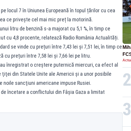
pe locul 7 în Uniunea Europeană în topul țărilor cu cea
eea ce privește cel mai mic preț la motorină.
 unui litru de benzină s-a majorat cu 5,1 %, în timp ce
ut cu 4,8 procente, relatează Radio România Actualități.
ard se vinde cu prețuri între 7,43 lei și 7,51 lei, în timp ce
Mih
FCS
 prețuri între 7,58 lei și 7,66 lei pe litru.
Actua
în 
i au înregistrat o creştere puternică miercuri, ca efect al
ţiţei din Statele Unite ale Americii şi a unor posibile
de noile sancţiuni americane impuse Rusiei.
e încetare a conflictului din Fâșia Gaza a limitat