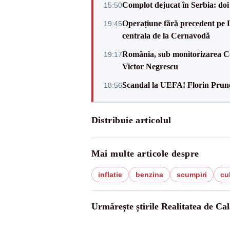
Complot dejucat în Serbia: doi 
15:50
Operațiune fără precedent pe 
19:45
centrala de la Cernavodă
România, sub monitorizarea Com
19:17
Victor Negrescu
Scandal la UEFA! Florin Prune
18:56
Distribuie articolul
Mai multe articole despre
inflatie
benzina
scumpiri
cu
Urmărește știrile Realitatea de Cal