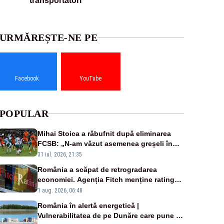
transportatori
URMĂREȘTE-NE PE
Facebook
YouTube
POPULAR
Mihai Stoica a răbufnit după eliminarea
FCSB: „N-am văzut asemenea greșeli în
190 de meciuri europene”
31 iul. 2026, 21:35
România a scăpat de retrogradarea
economiei. Agenția Fitch menține ratingul
„BBB-” cu perspectivă negativă
1 aug. 2026, 06:48
România în alertă energetică |
Vulnerabilitatea de pe Dunăre care pune în