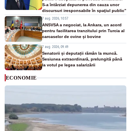
S-a întârziat depunerea din cauza unor
discursuri iresponsabile în spaţiul public”
7 aug. 2026, 10:57
ANSVSA a negociat, la Ankara, un acord
pentru facilitarea tranzitului prin Turcia al
carcaselor de ovine și bovine
7 aug. 2026, 09:49
Senatorii și deputații rămân la muncă.
Sesiunea extraordinară, prelungită până
la votul pe legea salarizării
ECONOMIE