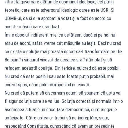
intrat la guvernare alături de dușmanul ideologic, cel puțin
teoretic, care este adversarul ideologic caree este USR. Și
UDMR-ul, că și el a aprobat, a votat și a fost de acord cu
aceste măsuri care s-au luat.
Îmi e absolut indiferent mie, ca cetățean, dacă ei pe hol nu
erau de acord, atâta vreme cât măsurile au ieșit. Deci nu cred
că există o soluție mai proastă decât să-l transformăm pe Ilie
Bolojan în singurul vinovat de ceea ce s-a întâmplat și să
refacem această coaliție. Din fericire, nu cred că este posibil.
Nu cred că este posibil sau este foarte puțin probabil, mai
corect spus, că în politică imposibil nu există.
Nu cred că putem să discernem acum, să spunem că asta va
fi sigur soluția care se va lua. Soluția corectă și normală într-o
asemenea situație, în orice țară democratică, sunt alegerile
anticipate. Către astea ar trebui să ne îndreptăm, sigur,
respectând Constituția, cunoscând că avem un președinte