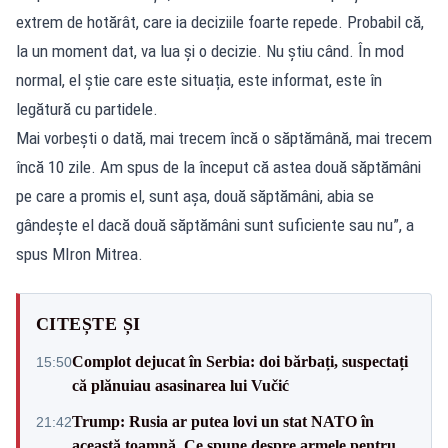
extrem de hotărât, care ia deciziile foarte repede. Probabil că,
la un moment dat, va lua și o decizie. Nu știu când. În mod
normal, el știe care este situația, este informat, este în
legătură cu partidele.
Mai vorbești o dată, mai trecem încă o săptămână, mai trecem
încă 10 zile. Am spus de la început că astea două săptămâni
pe care a promis el, sunt așa, două săptămâni, abia se
gândește el dacă două săptămâni sunt suficiente sau nu”, a
spus MIron Mitrea.
CITEȘTE ȘI
Complot dejucat în Serbia: doi bărbați, suspectați
15:50
că plănuiau asasinarea lui Vučić
Trump: Rusia ar putea lovi un stat NATO în
21:42
această toamnă. Ce spune despre armele pentru