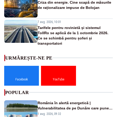
Criza din energie. Cine scapă de măsurile
de raționalizare impuse de Bolojan
7 aug. 2026, 10:01
Tarifele pentru rovinietă și sistemul
TollRo se aplică de la 1 octombrie 2026.
Ce se schimbă pentru șoferi și
transportatori
URMĂREȘTE-NE PE
Facebook
YouTube
POPULAR
România în alertă energetică |
Vulnerabilitatea de pe Dunăre care pune
în pericol Centrala Cernavodă era
1 aug. 2026, 09:32