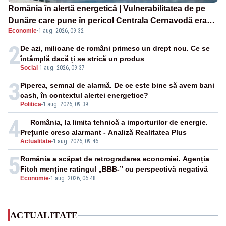
România în alertă energetică | Vulnerabilitatea de pe
Dunăre care pune în pericol Centrala Cernavodă era
Economie
·
1 aug. 2026, 09:32
cunoscută de pe vremea lui Ceaușescu
2
De azi, milioane de români primesc un drept nou. Ce se
întâmplă dacă ți se strică un produs
Social
-
1 aug. 2026, 09:37
3
Piperea, semnal de alarmă. De ce este bine să avem bani
cash, în contextul alertei energetice?
Politica
-
1 aug. 2026, 09:39
4
România, la limita tehnică a importurilor de energie.
Prețurile cresc alarmant - Analiză Realitatea Plus
Actualitate
-
1 aug. 2026, 09:46
5
România a scăpat de retrogradarea economiei. Agenția
Fitch menține ratingul „BBB-” cu perspectivă negativă
Economie
-
1 aug. 2026, 06:48
ACTUALITATE