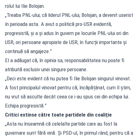
rolul lui Ilie Bolojan.
„Treaba PNL-ului, că liderul PNL-ului, Bolojan, a devenit userist
în perioada asta. A avut o politică pro-USR evidentă,
progresistă, și a și adus în guvern pe locurile PNL-ului ori din
USR, ori persoane apropiate de USR, în funcții importante și
continuă să angajeze.”
El a adăugat că, în opinia sa, responsabilitatea nu poate fi
atribuită exclusiv unei singure persoane.
„Deci este evident că nu putea fi Ilie Bolojan singurul vinovat.
A fost principalul vinovat pentru că, încăpățânat, cum îl știm,
nu vrut să asculte decât ceea ce i-au spus cei din echipa lui.
Echipa progresistă.”
Critici extinse către toate partidele din coaliție
„Asta nu înseamnă că celelalte partide care au fost la
guvernare sunt fără vină. Și PSD-ul, în primul rând, pentru că a