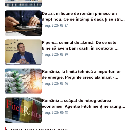
cunoscută de pe vremea lui Ceaușescu
De azi, milioane de români primesc un
drept nou. Ce se întâmplă dacă ți se strică
un produs
1 aug. 2026, 09:37
Piperea, semnal de alarmă. De ce este
bine să avem bani cash, în contextul
alertei energetice?
1 aug. 2026, 09:39
România, la limita tehnică a importurilor
de energie. Prețurile cresc alarmant -
Analiză Realitatea Plus
1 aug. 2026, 09:46
România a scăpat de retrogradarea
economiei. Agenția Fitch menține ratingul
„BBB-” cu perspectivă negativă
1 aug. 2026, 06:48