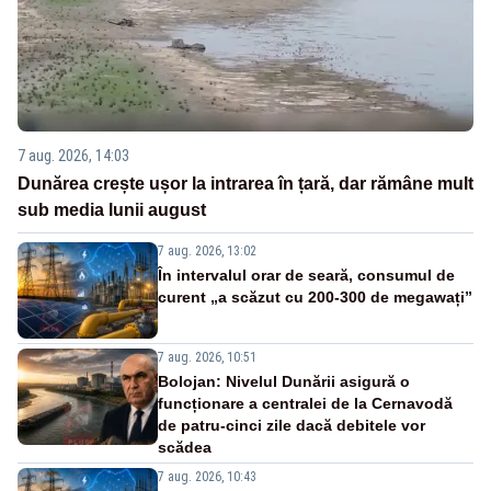
7 aug. 2026, 14:03
Dunărea crește ușor la intrarea în țară, dar rămâne mult
sub media lunii august
7 aug. 2026, 13:02
În intervalul orar de seară, consumul de
curent „a scăzut cu 200-300 de megawați”
7 aug. 2026, 10:51
Bolojan: Nivelul Dunării asigură o
funcționare a centralei de la Cernavodă
de patru-cinci zile dacă debitele vor
scădea
7 aug. 2026, 10:43