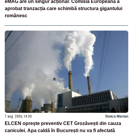
eMAG are un singur acționar. Comisia Europeană a
aprobat tranzacția care schimbă structura gigantului
românesc
7 aug. 2026, 14:30
Stoica Marian
ELCEN oprește preventiv CET Grozăvești din cauza
caniculei. Apa caldă în București nu va fi afectată