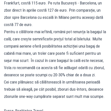
Frankfurt, costă 115 euro. Pe ruta București - Barcelona, un
zbor direct în aprilie costă 127 de euro. Prin comparație, un
zbor spre Barcelona cu escală în Milano pentru aceeași dată
costă 77 de euro.
Pentru o călătorie mai ieftină, românii pot renunța la bagajul la
cală, care crește semnificativ prețul total al biletului. Multe
companii aeriene oferă posibilitatea achiziției unui bagaj de
cabină mai mare, un troler care poate fi suficient pentru un
sejur mai scurt. În cazul în care bagajul la cală este necesar,
Vola.ro recomandă ca acesta să fie adăugat odată cu zborul,
deoarece se poate scumpi cu 20-30% chiar de a doua zi.
Cei care plănuiesc să călătorească în următoarea perioadă
trebuie să aleagă, pe cât posibil, zboruri dus-întors, deoarece
zborurile one-way cumpărate separat sunt mult mai scumpe.
Sursa: Realitatea Travel