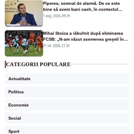
Piperea, semnal de alarmă. De ce este
bine să avem bani cash, în contextul
alertei energetice?
1 aug. 2026, 09:39
Mihai Stoica a răbufnit după eliminarea
FCSB: „N-am văzut asemenea greșeli în
190 de meciuri europene”
31 iul. 2026, 21:35
CATEGORII POPULARE
Actualitate
Politica
Economie
Social
Sport