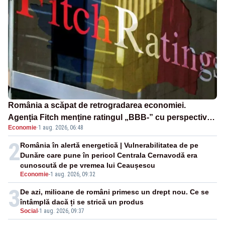
România a scăpat de retrogradarea economiei.
Agenția Fitch menține ratingul „BBB-” cu perspectivă
Economie
·
1 aug. 2026, 06:48
negativă
2
România în alertă energetică | Vulnerabilitatea de pe
Dunăre care pune în pericol Centrala Cernavodă era
cunoscută de pe vremea lui Ceaușescu
Economie
-
1 aug. 2026, 09:32
3
De azi, milioane de români primesc un drept nou. Ce se
întâmplă dacă ți se strică un produs
Social
-
1 aug. 2026, 09:37