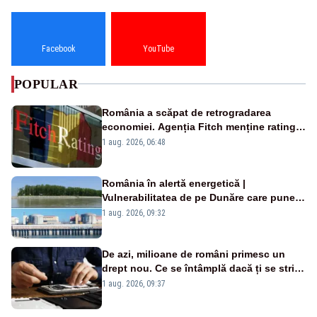
Facebook
YouTube
POPULAR
România a scăpat de retrogradarea
economiei. Agenția Fitch menține ratingul
„BBB-” cu perspectivă negativă
1 aug. 2026, 06:48
România în alertă energetică |
Vulnerabilitatea de pe Dunăre care pune
în pericol Centrala Cernavodă era
1 aug. 2026, 09:32
cunoscută de pe vremea lui Ceaușescu
De azi, milioane de români primesc un
drept nou. Ce se întâmplă dacă ți se strică
un produs
1 aug. 2026, 09:37