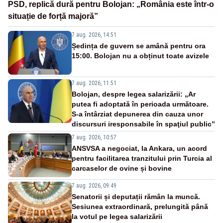
PSD, replică dură pentru Bolojan: „România este într-o
situație de forță majoră”
7 aug. 2026, 14:51
Ședința de guvern se amână pentru ora
15:00. Bolojan nu a obținut toate avizele
7 aug. 2026, 11:51
Bolojan, despre legea salarizării: „Ar
putea fi adoptată în perioada următoare.
S-a întârziat depunerea din cauza unor
discursuri iresponsabile în spaţiul public”
7 aug. 2026, 10:57
ANSVSA a negociat, la Ankara, un acord
pentru facilitarea tranzitului prin Turcia al
carcaselor de ovine și bovine
7 aug. 2026, 09:49
Senatorii și deputații rămân la muncă.
Sesiunea extraordinară, prelungită până
la votul pe legea salarizării