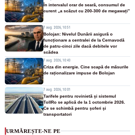
În intervalul orar de seară, consumul de
curent „a scăzut cu 200-300 de megawați”
7 aug. 2026, 10:51
Bolojan: Nivelul Dunării asigură o
funcționare a centralei de la Cernavodă
de patru-cinci zile dacă debitele vor
scădea
7 aug. 2026, 10:43
Criza din energie. Cine scapă de măsurile
de raționalizare impuse de Bolojan
7 aug. 2026, 10:01
Tarifele pentru rovinietă și sistemul
TollRo se aplică de la 1 octombrie 2026.
Ce se schimbă pentru șoferi și
transportatori
URMĂREȘTE-NE PE