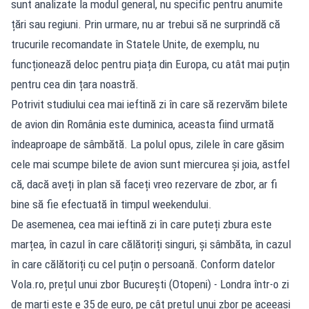
sunt analizate la modul general, nu specific pentru anumite
țări sau regiuni. Prin urmare, nu ar trebui să ne surprindă că
trucurile recomandate în Statele Unite, de exemplu, nu
funcționează deloc pentru piața din Europa, cu atât mai puțin
pentru cea din țara noastră.
Potrivit studiului cea mai ieftină zi în care să rezervăm bilete
de avion din România este duminica, aceasta fiind urmată
îndeaproape de sâmbătă. La polul opus, zilele în care găsim
cele mai scumpe bilete de avion sunt miercurea și joia, astfel
că, dacă aveți în plan să faceți vreo rezervare de zbor, ar fi
bine să fie efectuată în timpul weekendului.
De asemenea, cea mai ieftină zi în care puteți zbura este
marțea, în cazul în care călătoriți singuri, și sâmbăta, în cazul
în care călătoriți cu cel puțin o persoană. Conform datelor
Vola.ro, prețul unui zbor București (Otopeni) - Londra într-o zi
de marți este e 35 de euro, pe cât prețul unui zbor pe aceeași