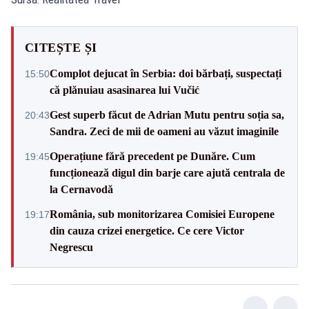
CITEȘTE ȘI
Complot dejucat în Serbia: doi bărbați, suspectați
15:50
că plănuiau asasinarea lui Vučić
Gest superb făcut de Adrian Mutu pentru soția sa,
20:43
Sandra. Zeci de mii de oameni au văzut imaginile
Operațiune fără precedent pe Dunăre. Cum
19:45
funcționează digul din barje care ajută centrala de
la Cernavodă
România, sub monitorizarea Comisiei Europene
19:17
din cauza crizei energetice. Ce cere Victor
Negrescu