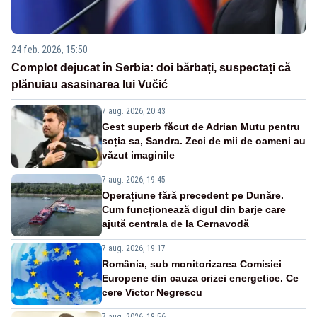
24 feb. 2026, 15:50
Complot dejucat în Serbia: doi bărbați, suspectați că
plănuiau asasinarea lui Vučić
7 aug. 2026, 20:43
Gest superb făcut de Adrian Mutu pentru
soția sa, Sandra. Zeci de mii de oameni au
văzut imaginile
7 aug. 2026, 19:45
Operațiune fără precedent pe Dunăre.
Cum funcționează digul din barje care
ajută centrala de la Cernavodă
7 aug. 2026, 19:17
România, sub monitorizarea Comisiei
Europene din cauza crizei energetice. Ce
cere Victor Negrescu
7 aug. 2026, 18:56