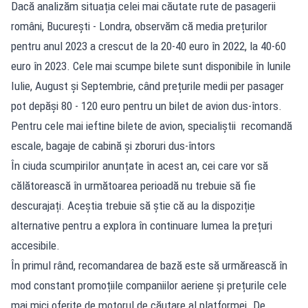
Dacă analizăm situația celei mai căutate rute de pasagerii
români, București - Londra, observăm că media prețurilor
pentru anul 2023 a crescut de la 20-40 euro în 2022, la 40-60
euro în 2023. Cele mai scumpe bilete sunt disponibile în lunile
Iulie, August și Septembrie, când prețurile medii per pasager
pot depăși 80 - 120 euro pentru un bilet de avion dus-întors.
Pentru cele mai ieftine bilete de avion, specialiștii recomandă
escale, bagaje de cabină și zboruri dus-întors
În ciuda scumpirilor anunțate în acest an, cei care vor să
călătorească în următoarea perioadă nu trebuie să fie
descurajați. Aceștia trebuie să știe că au la dispoziție
alternative pentru a explora în continuare lumea la prețuri
accesibile.
În primul rând, recomandarea de bază este să urmărească în
mod constant promoțiile companiilor aeriene și prețurile cele
mai mici oferite de motorul de căutare al platformei. De