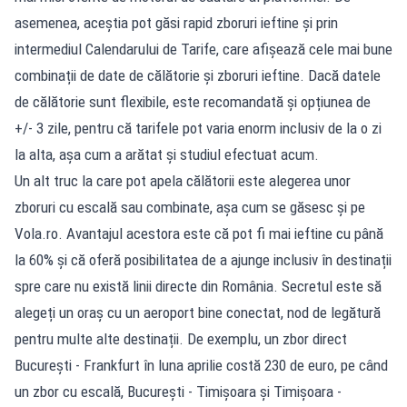
asemenea, aceștia pot găsi rapid zboruri ieftine și prin
intermediul Calendarului de Tarife, care afișează cele mai bune
combinații de date de călătorie și zboruri ieftine. Dacă datele
de călătorie sunt flexibile, este recomandată și opțiunea de
+/- 3 zile, pentru că tarifele pot varia enorm inclusiv de la o zi
la alta, așa cum a arătat și studiul efectuat acum.
Un alt truc la care pot apela călătorii este alegerea unor
zboruri cu escală sau combinate, așa cum se găsesc și pe
Vola.ro. Avantajul acestora este că pot fi mai ieftine cu până
la 60% și că oferă posibilitatea de a ajunge inclusiv în destinații
spre care nu există linii directe din România. Secretul este să
alegeți un oraș cu un aeroport bine conectat, nod de legătură
pentru multe alte destinații. De exemplu, un zbor direct
București - Frankfurt în luna aprilie costă 230 de euro, pe când
un zbor cu escală, București - Timișoara și Timișoara -