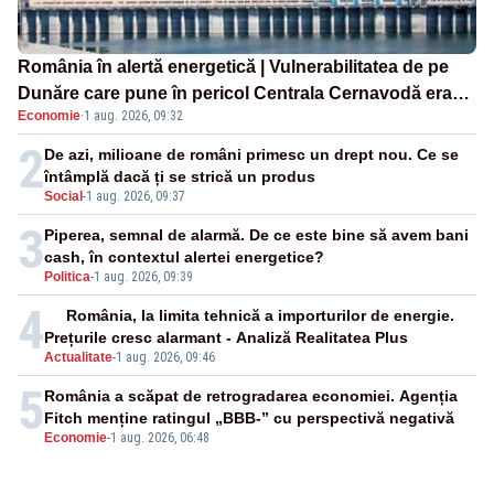
România în alertă energetică | Vulnerabilitatea de pe
Dunăre care pune în pericol Centrala Cernavodă era
Economie
·
1 aug. 2026, 09:32
cunoscută de pe vremea lui Ceaușescu
2
De azi, milioane de români primesc un drept nou. Ce se
întâmplă dacă ți se strică un produs
Social
-
1 aug. 2026, 09:37
3
Piperea, semnal de alarmă. De ce este bine să avem bani
cash, în contextul alertei energetice?
Politica
-
1 aug. 2026, 09:39
4
România, la limita tehnică a importurilor de energie.
Prețurile cresc alarmant - Analiză Realitatea Plus
Actualitate
-
1 aug. 2026, 09:46
5
România a scăpat de retrogradarea economiei. Agenția
Fitch menține ratingul „BBB-” cu perspectivă negativă
Economie
-
1 aug. 2026, 06:48