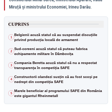
Miruță și ministrului Economiei, Irineu Darău.
CUPRINS
Belgienii acuză statul că au suspendat discuțiile
1
privind producția locală de armament
Sud-coreeni acuză statul că puteau fabrica
2
echipamente militare în Dâmbovița
Compania Beretta acuză statul că nu a respectat
3
transparența în competiția SAFE
Constructorii olandezi susțin că au fost scoși pe
4
nedrept din competiția SAFE
Marele beneficiar al programului SAFE din România
5
este gigantul Rheinmetall