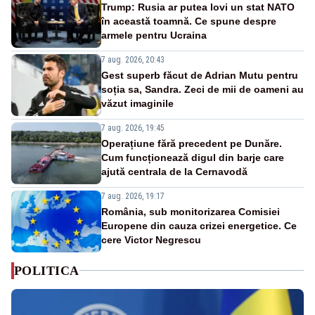
Trump: Rusia ar putea lovi un stat NATO
în această toamnă. Ce spune despre
armele pentru Ucraina
7 aug. 2026, 20:43
Gest superb făcut de Adrian Mutu pentru
soția sa, Sandra. Zeci de mii de oameni au
văzut imaginile
7 aug. 2026, 19:45
Operațiune fără precedent pe Dunăre.
Cum funcționează digul din barje care
ajută centrala de la Cernavodă
7 aug. 2026, 19:17
România, sub monitorizarea Comisiei
Europene din cauza crizei energetice. Ce
cere Victor Negrescu
POLITICA