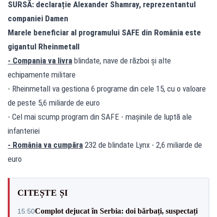
SURSĂ: declarație Alexander Shamray, reprezentantul
companiei Damen
Marele beneficiar al programului SAFE din România este
gigantul Rheinmetall
- Compania va livra
blindate, nave de război și alte
echipamente militare
- Rheinmetall va gestiona 6 programe din cele 15, cu o valoare
de peste 5,6 miliarde de euro
- Cel mai scump program din SAFE - mașinile de luptă ale
infanteriei
- România va cumpăra
232 de blindate Lynx - 2,6 miliarde de
euro
CITEȘTE ȘI
Complot dejucat în Serbia: doi bărbați, suspectați
15:50