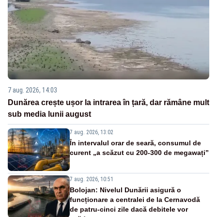
7 aug. 2026, 14:03
Dunărea crește ușor la intrarea în țară, dar rămâne mult
sub media lunii august
7 aug. 2026, 13:02
În intervalul orar de seară, consumul de
curent „a scăzut cu 200-300 de megawați”
7 aug. 2026, 10:51
Bolojan: Nivelul Dunării asigură o
funcționare a centralei de la Cernavodă
de patru-cinci zile dacă debitele vor