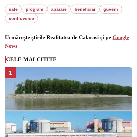
safe
program
apărare
beneficiar
guvern
controverse
Urmărește știrile Realitatea de Calarasi și pe
Google
News
CELE MAI CITITE
1