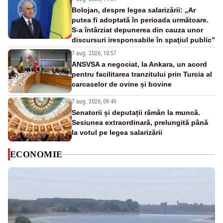
Bolojan, despre legea salarizării: „Ar
putea fi adoptată în perioada următoare.
S-a întârziat depunerea din cauza unor
discursuri iresponsabile în spaţiul public”
7 aug. 2026, 10:57
ANSVSA a negociat, la Ankara, un acord
pentru facilitarea tranzitului prin Turcia al
carcaselor de ovine și bovine
7 aug. 2026, 09:49
Senatorii și deputații rămân la muncă.
Sesiunea extraordinară, prelungită până
la votul pe legea salarizării
ECONOMIE