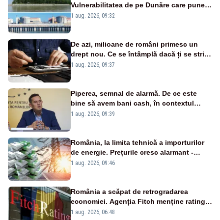
Vulnerabilitatea de pe Dunăre care pune
în pericol Centrala Cernavodă era
1 aug. 2026, 09:32
cunoscută de pe vremea lui Ceaușescu
De azi, milioane de români primesc un
drept nou. Ce se întâmplă dacă ți se strică
un produs
1 aug. 2026, 09:37
Piperea, semnal de alarmă. De ce este
bine să avem bani cash, în contextul
alertei energetice?
1 aug. 2026, 09:39
România, la limita tehnică a importurilor
de energie. Prețurile cresc alarmant -
Analiză Realitatea Plus
1 aug. 2026, 09:46
România a scăpat de retrogradarea
economiei. Agenția Fitch menține ratingul
„BBB-” cu perspectivă negativă
1 aug. 2026, 06:48