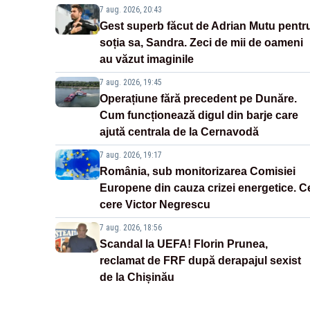
7 aug. 2026, 20:43
Gest superb făcut de Adrian Mutu pentr
soția sa, Sandra. Zeci de mii de oameni
au văzut imaginile
7 aug. 2026, 19:45
Operațiune fără precedent pe Dunăre.
Cum funcționează digul din barje care
ajută centrala de la Cernavodă
7 aug. 2026, 19:17
România, sub monitorizarea Comisiei
Europene din cauza crizei energetice. C
cere Victor Negrescu
7 aug. 2026, 18:56
Scandal la UEFA! Florin Prunea,
reclamat de FRF după derapajul sexist
de la Chișinău