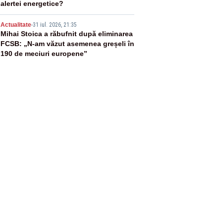
alertei energetice?
5
Actualitate
-
31 iul. 2026, 21:35
Mihai Stoica a răbufnit după eliminarea
FCSB: „N-am văzut asemenea greșeli în
190 de meciuri europene”