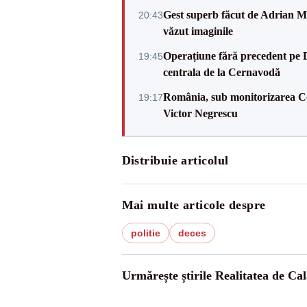
Gest superb făcut de Adrian Mu
20:43
văzut imaginile
Operațiune fără precedent pe 
19:45
centrala de la Cernavodă
România, sub monitorizarea Com
19:17
Victor Negrescu
Distribuie articolul
Mai multe articole despre
politie
deces
Urmărește știrile Realitatea de Cal