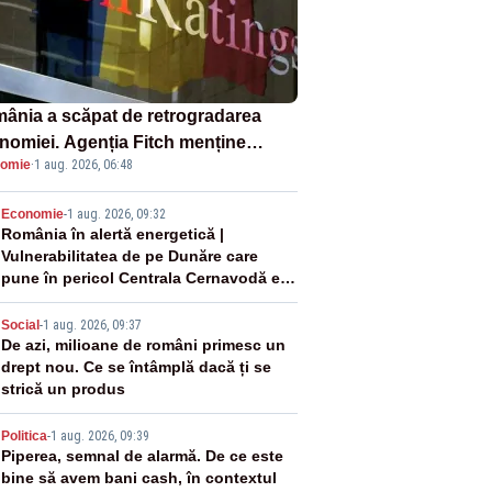
ânia a scăpat de retrogradarea
nomiei. Agenția Fitch menține
omie
·
1 aug. 2026, 06:48
ingul „BBB-” cu perspectivă
ativă
2
Economie
-
1 aug. 2026, 09:32
România în alertă energetică |
Vulnerabilitatea de pe Dunăre care
pune în pericol Centrala Cernavodă era
cunoscută de pe vremea lui Ceaușescu
3
Social
-
1 aug. 2026, 09:37
De azi, milioane de români primesc un
drept nou. Ce se întâmplă dacă ți se
strică un produs
4
Politica
-
1 aug. 2026, 09:39
Piperea, semnal de alarmă. De ce este
bine să avem bani cash, în contextul