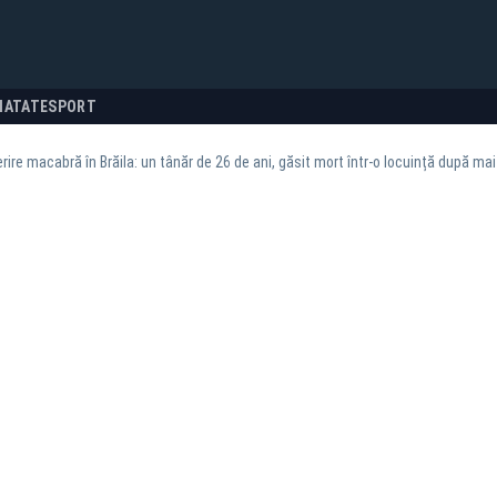
NATATE
SPORT
ire macabră în Brăila: un tânăr de 26 de ani, găsit mort într-o locuință după mai