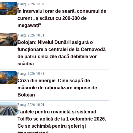
7 aug. 2026, 13:02
În intervalul orar de seară, consumul de
curent „a scăzut cu 200-300 de
megawați”
7 aug. 2026, 10:51
Bolojan: Nivelul Dunării asigură o
funcționare a centralei de la Cernavodă
de patru-cinci zile dacă debitele vor
scădea
7 aug. 2026, 10:43
Criza din energie. Cine scapă de
măsurile de raționalizare impuse de
Bolojan
7 aug. 2026, 10:01
Tarifele pentru rovinietă și sistemul
TollRo se aplică de la 1 octombrie 2026.
Ce se schimbă pentru șoferi și