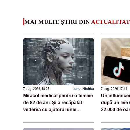
MAI MULTE ȘTIRI DIN
ACTUALITAT
7 aug. 2026, 18:25
Ionuț Nichita
7 aug. 2026, 17:44
Miracol medical pentru o femeie
Un influencer
de 82 de ani. Și-a recăpătat
după un live 
vederea cu ajutorul unei
22.000 de oa
tehnologii bazate pe AI
făcea pe Tik