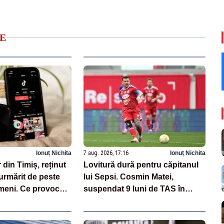
E
Ionuț Nichita
7 aug. 2026, 17:16
Ionuț Nichita
 din Timiș, reținut
Lovitură dură pentru căpitanul
urmărit de peste
lui Sepsi. Cosmin Matei,
meni. Ce provocări
suspendat 9 luni de TAS în
Tok
cazul de dopaj