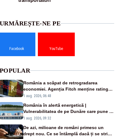
transportatori
URMĂREȘTE-NE PE
Facebook
YouTube
POPULAR
România a scăpat de retrogradarea
economiei. Agenția Fitch menține ratingul
„BBB-” cu perspectivă negativă
1 aug. 2026, 06:48
România în alertă energetică |
Vulnerabilitatea de pe Dunăre care pune în
pericol Centrala Cernavodă era cunoscută
1 aug. 2026, 09:32
de pe vremea lui Ceaușescu
De azi, milioane de români primesc un
drept nou. Ce se întâmplă dacă ți se strică