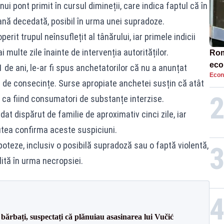
nui pont primit în cursul dimineții, care indica faptul că în
soană decedată, posibil în urma unei supradoze.
erit trupul neînsuflețit al tânărului, iar primele indicii
 multe zile înainte de intervenția autorităților.
Rom
eco
1 de ani, le-ar fi spus anchetatorilor că nu a anunțat
Econ
rat
 de consecințe. Surse apropiate anchetei susțin că atât
neg
ți ca fiind consumatori de substanțe interzise.
 dat dispărut de familie de aproximativ cinci zile, iar
utea confirma aceste suspiciuni.
poteze, inclusiv o posibilă supradoză sau o faptă violentă,
lită în urma necropsiei.
bărbați, suspectați că plănuiau asasinarea lui Vučić