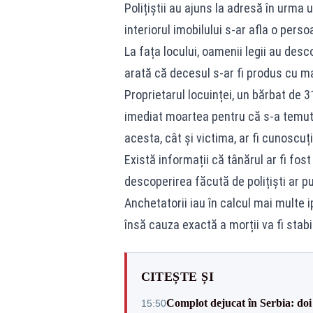
Polițiștii au ajuns la adresă în urma u
interiorul imobilului s-ar afla o per
La fața locului, oamenii legii au descop
arată că decesul s-ar fi produs cu mai
Proprietarul locuinței, un bărbat de 3
imediat moartea pentru că s-a temut
acesta, cât și victima, ar fi cunoscu
Există informații că tânărul ar fi fost
descoperirea făcută de polițiști ar p
Anchetatorii iau în calcul mai multe i
însă cauza exactă a morții va fi stabi
CITEȘTE ȘI
Complot dejucat în Serbia: doi 
15:50