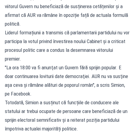
viitorul Guvern nu beneficiază de susținerea cetățenilor și a
afirmat că AUR va rămâne în opoziție față de actuala formulă
politică.
Liderul formațiunii a transmis că parlamentarii partidului nu vor
participa la votul privind învestirea noului Cabinet și a criticat
procesul politic care a condus la desemnarea viitorului
premier.
''La ora 18:00 va fi anunţat un Guvern fără sprijin popular. E
doar continuarea loviturii date democraţiei. AUR nu va susţine
aşa ceva şi rămâne alături de poporul român'', a scris Simion,
pe Facebook.
Totodată, Simion a susținut că funcțiile de conducere ale
statului ar trebui ocupate de persoane care beneficiază de un
sprijin electoral semnificativ și a reiterat poziția partidului
împotriva actualei majorități politice.