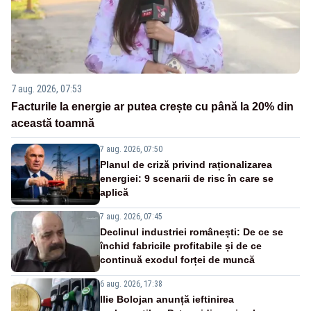
7 aug. 2026, 07:53
Facturile la energie ar putea crește cu până la 20% din
această toamnă
7 aug. 2026, 07:50
Planul de criză privind raționalizarea
energiei: 9 scenarii de risc în care se
aplică
7 aug. 2026, 07:45
Declinul industriei românești: De ce se
închid fabricile profitabile și de ce
continuă exodul forței de muncă
6 aug. 2026, 17:38
Ilie Bolojan anunță ieftinirea