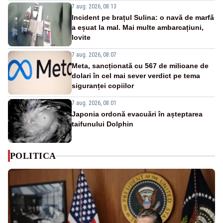
7 aug. 2026, 08:13
Incident pe brațul Sulina: o navă de marfă
a eșuat la mal. Mai multe ambarcațiuni,
lovite
7 aug. 2026, 08:07
Meta, sancționată cu 567 de milioane de
dolari în cel mai sever verdict pe tema
siguranței copiilor
7 aug. 2026, 08:01
Japonia ordonă evacuări în așteptarea
taifunului Dolphin
POLITICA