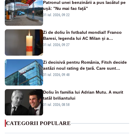
Patronul unei benzinării a pus lacătul pe
ușă: ”Nu mai fac față”
31 iul. 2026, 09:22
Zi de doliu în fotbalul mondial! Franco
Baresi, legenda lui AC Milan și a
naționalei Italiei, a murit
31 iul. 2026, 09:27
Zi decisivă pentru România, Fitch decide
astăzi noul rating de țară. Care sunt
efectele retrogradării la categoria „junk”
31 iul. 2026, 09:48
Doliu în familia lui Adrian Mutu. A murit
tatăl briliantului
31 iul. 2026, 08:58
CATEGORII POPULARE