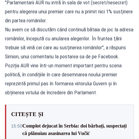
"Parlamentarii AUR nu intră în sala de vot (secret/nesecret)
pentru alegerea unui premier care nu a primit nici 1% susţinere
din partea românilor.
Nu avem ce să discutăm când continuă bătaia de joc la adresa
românilor, începută cu anularea alegerilor. În fruntea ţării
trebuie să vină cei care au susţinerea românilor'', a răspuns
Simion, unui comentariu la postarea sa de pe Facebook.
Poziția AUR vine într-un moment important pentru scena
politică, în condițiile în care desemnarea noului premier
reprezintă primul pas în formarea viitorului Guvern și în
obținerea votului de încredere din Parlament.
CITEȘTE ȘI
Complot dejucat în Serbia: doi bărbați, suspectați
15:50
că plănuiau asasinarea lui Vučić