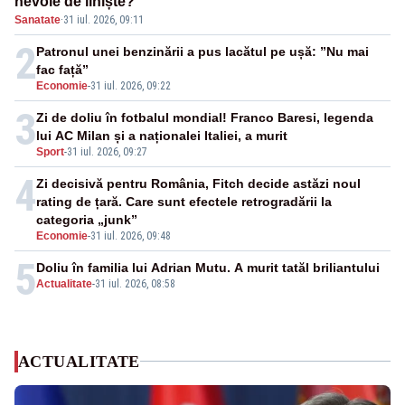
nevoie de liniște?
Sanatate
·
31 iul. 2026, 09:11
2
Patronul unei benzinării a pus lacătul pe ușă: ”Nu mai
fac față”
Economie
-
31 iul. 2026, 09:22
3
Zi de doliu în fotbalul mondial! Franco Baresi, legenda
lui AC Milan și a naționalei Italiei, a murit
Sport
-
31 iul. 2026, 09:27
4
Zi decisivă pentru România, Fitch decide astăzi noul
rating de țară. Care sunt efectele retrogradării la
categoria „junk”
Economie
-
31 iul. 2026, 09:48
5
Doliu în familia lui Adrian Mutu. A murit tatăl briliantului
Actualitate
-
31 iul. 2026, 08:58
ACTUALITATE