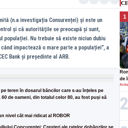
CE
1
ită (n.a investigația Consurenței) și este un
ntrol şi că autorităţile se preocupă și sunt,
ul populației. Nu trebuie să existe niciun dubiu
s când impactează o mare parte a populației”, a
EC Bank și președinte al ARB.
Româ
de 
Actua
comp
 pe teren în dosarul băncilor care s-au înțeles pe
SO
60 de oameni, din totalul celor 80, au fost puși să
un nivel cât mai ridicat al ROBOR
iului Concurenței: Creșteri ale ratelor dobânzilor se