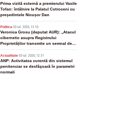
3
Prima vizită externă a premierului Vasile
Tofan: întâlnire la Palatul Cotroceni cu
președintele Nicușor Dan
4
Politica
-
30 iul. 2026, 13:10
Veronica Grosu (deputat AUR): „Atacul
cibernetic asupra Registrului
Proprietăților transmite un semnal de
neîncredere investitorilor”
5
Actualitate
-
30 iul. 2026, 12:31
ANP: Activitatea curentă din sistemul
penitenciar se desfăşoară în parametri
normali