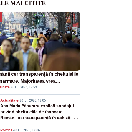
LE MAI CITITE
nii cer transparență în cheltuielile
înarmare. Majoritatea vrea
litate
·
30 iul. 2026, 12:53
etiție reală și industrie locală –
NDAJ
2
Actualitate
-
30 iul. 2026, 13:06
Ana Maria Păcuraru explică sondajul
privind cheltuielile de înarmare:
Românii cer transparență în achiziții și
un echilibru între partenerii externi
Politica
-
30 iul. 2026, 13:06