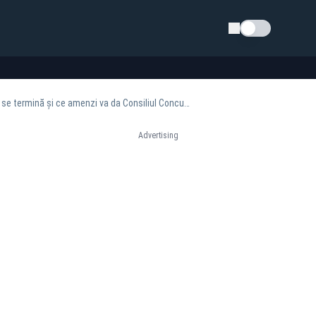
Schimba tema
Investigația la cele 10 bănci care s-au înțeles pentru fixarea ratei dobânzii ROBOR. Când se termină și ce amenzi va da Consiliul Concurenței
Advertising