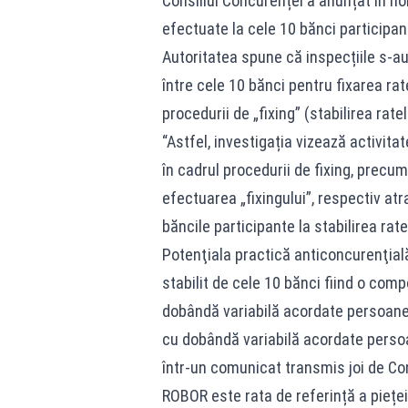
Consiliul Concurenței a anunțat în no
efectuate la cele 10 bănci participan
Autoritatea spune că inspecțiile s-au 
între cele 10 bănci pentru fixarea rat
procedurii de „fixing” (stabilirea rat
“Astfel, investigația vizează activit
în cadrul procedurii de fixing, precu
efectuarea „fixingului”, respectiv at
băncile participante la stabilirea rat
Potenţiala practică anticoncurenţială
stabilit de cele 10 bănci fiind o comp
dobândă variabilă acordate persoanelor
cu dobândă variabilă acordate persoa
într-un comunicat transmis joi de Con
ROBOR este rata de referință a piețe