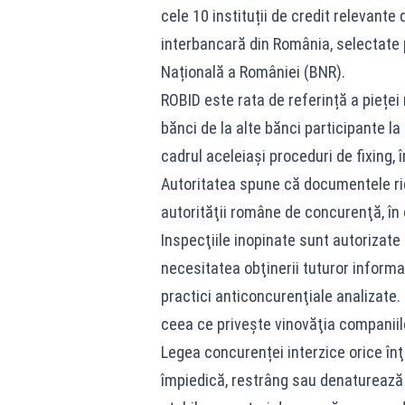
cele 10 instituții de credit relevante
interbancară din România, selectate 
Națională a României (BNR).
ROBID este rata de referință a piețe
bănci de la alte bănci participante l
cadrul aceleiași proceduri de fixing
Autoritatea spune că documentele ridi
autorităţii române de concurenţă, în 
Inspecţiile inopinate sunt autorizate
necesitatea obţinerii tuturor informaţ
practici anticoncurenţiale analizate
ceea ce priveşte vinovăţia companiil
Legea concurenței interzice orice înţ
împiedică, restrâng sau denaturează