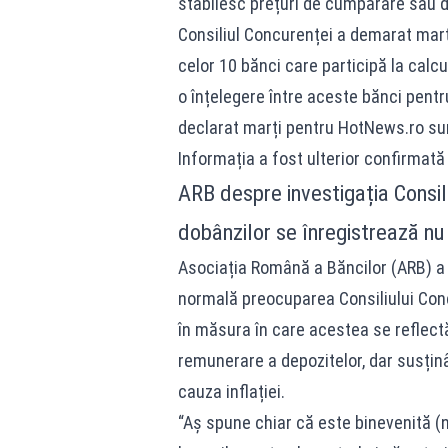
stabilesc prețuri de cumpărare sau de
Consiliul Concurenței a demarat marți
celor 10 bănci care participă la calc
o înțelegere între aceste bănci pentru
declarat marți pentru HotNews.ro sur
Informația a fost ulterior confirmată 
ARB despre investigația Consili
dobânzilor se înregistrează nu 
Asociația Română a Băncilor (ARB) a 
normală preocuparea Consiliului Conc
în măsura în care acestea se reflectă
remunerare a depozitelor, dar susținâ
cauza inflației.
“Aș spune chiar că este binevenită (