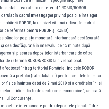
iembrie 2022 că a finalizat inspecțiile inopinate
te la stabilirea ratelor de referinţă ROBID/ROBOR.
derulat în cadrul investigației privind posibile înțelegeri
ei dobânzii ROBOR, la un nivel cât mai ridicat, în cadrul
elor de referință pentru ROBOR și ROBID).
atea băncilor pe piața monetară interbancară desfășurată
m și cea desfășurată în intervalul de 15 minute după
ragerea și plasarea depozitelor interbancare de către
elor de referință ROBOR/ROBID la nivel național.
 afectează întreg teritoriul României, indicele ROBOR
onentă a preţului (rata dobânzii) pentru creditele în lei cu
 fizice înaintea datei de 2 mai 2019 şi a creditelor în lei
nelor juridice din toate sectoarele economice.”, se arată
siliul Concurenței.
i monetare interbancare pentru depozitele plasate între