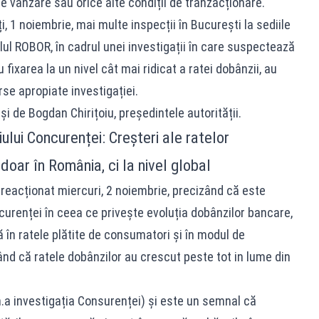
 vânzare sau orice alte condiții de tranzacționare.
, 1 noiembrie, mai multe inspecții în București la sediile
ulul ROBOR, în cadrul unei investigații în care suspectează
 fixarea la un nivel cât mai ridicat a ratei dobânzii, au
se apropiate investigației.
și de Bogdan Chirițoiu, președintele autorității.
ului Concurenței: Creșteri ale ratelor
doar în România, ci la nivel global
reacționat miercuri, 2 noiembrie, precizând că este
urenței în ceea ce privește evoluția dobânzilor bancare,
 în ratele plătite de consumatori și în modul de
nd că ratele dobânzilor au crescut peste tot in lume din
n.a investigația Consurenței) și este un semnal că