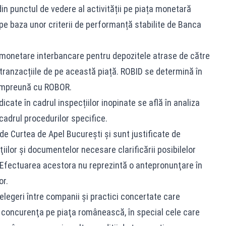
 din punctul de vedere al activității pe piața monetară
pe baza unor criterii de performanță stabilite de Banca
i monetare interbancare pentru depozitele atrase de către
a tranzacțiile de pe această piață. ROBID se determină în
, împreună cu ROBOR.
cate în cadrul inspecțiilor inopinate se află în analiza
cadrul procedurilor specifice.
 de Curtea de Apel Bucureşti şi sunt justificate de
iilor şi documentelor necesare clarificării posibilelor
. Efectuarea acestora nu reprezintă o antepronunţare în
or.
elegeri între companii şi practici concertate care
 concurenţa pe piaţa românească, în special cele care