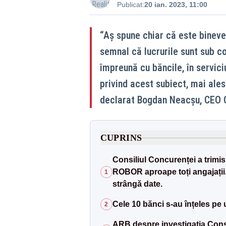
Publicat:
20 ian. 2023, 11:00
“Aș spune chiar că este bineven
semnal că lucrurile sunt sub co
împreună cu băncile, în servici
privind acest subiect, mai ale
declarat Bogdan Neacșu, CEO C
CUPRINS
Consiliul Concurenței a trimis
ROBOR aproape toți angajații. 
1
strângă date.
Cele 10 bănci s-au înțeles pe 
2
ARB despre investigația Consil