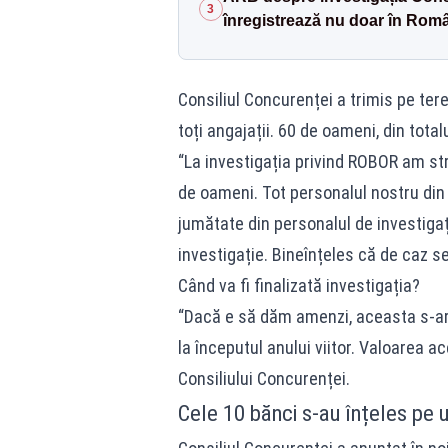
3
înregistrează nu doar în Român
Consiliul Concurenței a trimis pe ter
toți angajații. 60 de oameni, din total
“La investigația privind ROBOR am st
de oameni. Tot personalul nostru di
jumătate din personalul de investigaț
investigație. Bineînțeles că de caz se
Când va fi finalizată investigația?
“Dacă e să dăm amenzi, aceasta s-ar 
la începutul anului viitor. Valoarea a
Consiliului Concurenței.
Cele 10 bănci s-au înțeles pe u