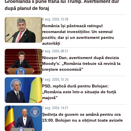
Groenlanda îi pune frână lui Trump. Avertisment dur
după planul de foraj
8 aug. 2026, 10:38
România își păstrează ratingul
recomandat investițiilor. Un semnal
pozitiv, dar și un avertisment pentru
autorități
8 aug. 2026, 08:51
Nicușor Dan, avertisment după decizia
Moody’s: „România trebuie să revină la
creștere economică”
7 aug. 2026, 15:26
PSD, replică dură pentru Bolojan:
„România este într-o situație de forță
majoră”
7 aug. 2026, 14:51
Ședința de guvern se amână pentru ora
15:00. Bolojan nu a obținut toate avizele