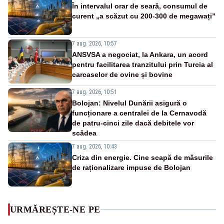
În intervalul orar de seară, consumul de
curent „a scăzut cu 200-300 de megawați”
7 aug. 2026, 10:57
ANSVSA a negociat, la Ankara, un acord
pentru facilitarea tranzitului prin Turcia al
carcaselor de ovine și bovine
7 aug. 2026, 10:51
Bolojan: Nivelul Dunării asigură o
funcționare a centralei de la Cernavodă
de patru-cinci zile dacă debitele vor
scădea
7 aug. 2026, 10:43
Criza din energie. Cine scapă de măsurile
de raționalizare impuse de Bolojan
URMĂREȘTE-NE PE