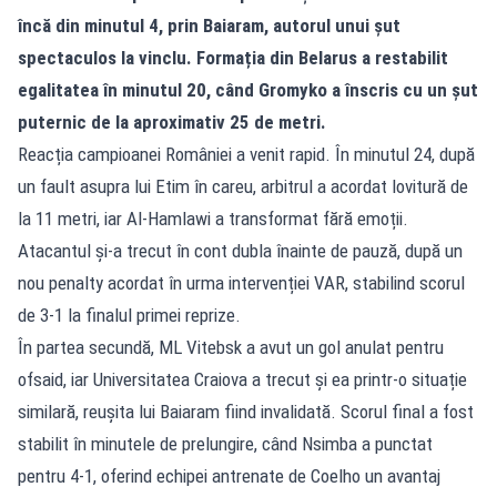
încă din minutul 4, prin Baiaram, autorul unui șut
spectaculos la vinclu. Formația din Belarus a restabilit
egalitatea în minutul 20, când Gromyko a înscris cu un șut
puternic de la aproximativ 25 de metri.
Reacția campioanei României a venit rapid. În minutul 24, după
un fault asupra lui Etim în careu, arbitrul a acordat lovitură de
la 11 metri, iar Al-Hamlawi a transformat fără emoții.
Atacantul și-a trecut în cont dubla înainte de pauză, după un
nou penalty acordat în urma intervenției VAR, stabilind scorul
de 3-1 la finalul primei reprize.
În partea secundă, ML Vitebsk a avut un gol anulat pentru
ofsaid, iar Universitatea Craiova a trecut și ea printr-o situație
similară, reușita lui Baiaram fiind invalidată. Scorul final a fost
stabilit în minutele de prelungire, când Nsimba a punctat
pentru 4-1, oferind echipei antrenate de Coelho un avantaj