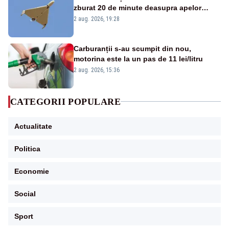
zburat 20 de minute deasupra apelor
României. Au fost ridicate două F-16
2 aug. 2026, 19:28
Carburanții s-au scumpit din nou,
motorina este la un pas de 11 lei/litru
2 aug. 2026, 15:36
CATEGORII POPULARE
Actualitate
Politica
Economie
Social
Sport