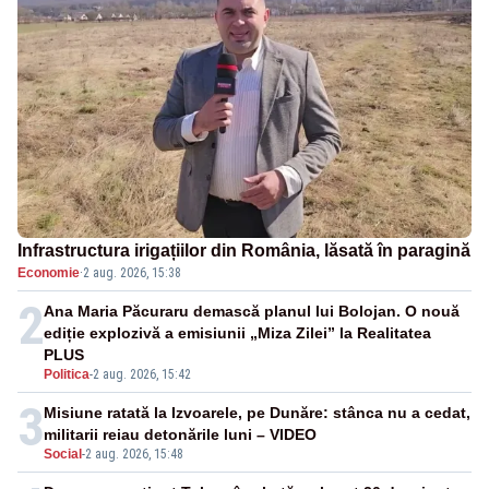
Infrastructura irigațiilor din România, lăsată în paragină
Economie
·
2 aug. 2026, 15:38
2
Ana Maria Păcuraru demască planul lui Bolojan. O nouă
ediție explozivă a emisiunii „Miza Zilei” la Realitatea
PLUS
Politica
-
2 aug. 2026, 15:42
3
Misiune ratată la Izvoarele, pe Dunăre: stânca nu a cedat,
militarii reiau detonările luni – VIDEO
Social
-
2 aug. 2026, 15:48