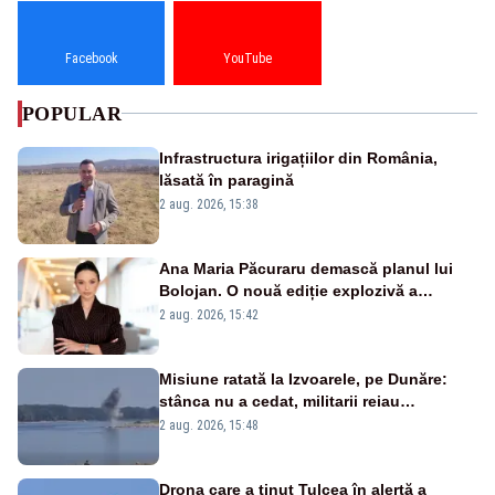
Facebook
YouTube
POPULAR
Infrastructura irigațiilor din România,
lăsată în paragină
2 aug. 2026, 15:38
Ana Maria Păcuraru demască planul lui
Bolojan. O nouă ediție explozivă a
emisiunii „Miza Zilei” la Realitatea PLUS
2 aug. 2026, 15:42
Misiune ratată la Izvoarele, pe Dunăre:
stânca nu a cedat, militarii reiau
detonările luni – VIDEO
2 aug. 2026, 15:48
Drona care a ținut Tulcea în alertă a