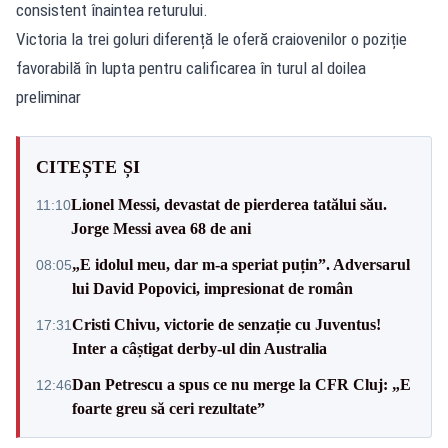
consistent înaintea returului.
Victoria la trei goluri diferență le oferă craiovenilor o poziție
favorabilă în lupta pentru calificarea în turul al doilea
preliminar
CITEȘTE ȘI
Lionel Messi, devastat de pierderea tatălui său.
11:10
Jorge Messi avea 68 de ani
„E idolul meu, dar m-a speriat puțin”. Adversarul
08:05
lui David Popovici, impresionat de român
Cristi Chivu, victorie de senzație cu Juventus!
17:31
Inter a câștigat derby-ul din Australia
Dan Petrescu a spus ce nu merge la CFR Cluj: „E
12:46
foarte greu să ceri rezultate”