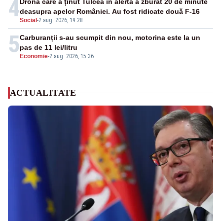
4
Drona care a ținut Tulcea în alertă a zburat 20 de minute
deasupra apelor României. Au fost ridicate două F-16
Social
-
2 aug. 2026, 19:28
5
Carburanții s-au scumpit din nou, motorina este la un
pas de 11 lei/litru
Economie
-
2 aug. 2026, 15:36
ACTUALITATE