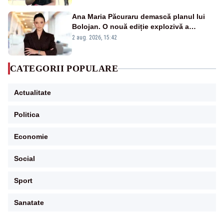
Ana Maria Păcuraru demască planul lui
Bolojan. O nouă ediție explozivă a
emisiunii „Miza Zilei” la Realitatea PLUS
2 aug. 2026, 15:42
CATEGORII POPULARE
Actualitate
Politica
Economie
Social
Sport
Sanatate