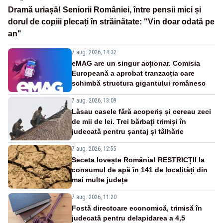
Dramă uriașă! Seniorii României, între pensii mici și
dorul de copiii plecați în străinătate: "Vin doar odată pe
an"
7 aug. 2026, 14:32
eMAG are un singur acționar. Comisia
Europeană a aprobat tranzacția care
schimbă structura gigantului românesc
7 aug. 2026, 13:09
Lăsau casele fără acoperiș și cereau zeci
de mii de lei. Trei bărbați trimiși în
judecată pentru șantaj și tâlhărie
7 aug. 2026, 12:55
Seceta lovește România! RESTRICȚII la
consumul de apă în 141 de localități din
mai multe județe
7 aug. 2026, 11:20
Fostă directoare economică, trimisă în
judecată pentru delapidarea a 4,5