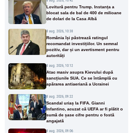
8 aug. 2026, 10:42
Lovitură pentru Trump. Instanța a
blocat sala de bal de 400 de milioane
de dolari de la Casa Albă
8 aug. 2026, 10:38
România își păstrează ratingul
recomandat investițiilor. Un semnal
pozitiv, dar și un avertisment pentru
autorități
8 aug. 2026, 10:12
Atac masiv asupra Kievului după
sancțiunile SUA. Ce se întâmplă cu
apărarea antiaeriană a Ucrainei
8 aug. 2026, 09:22
Scandal uriaș la FIFA. Gianni
Infantino, acuzat că UEFA ar fi plătit o
sumă de șase cifre pentru o fostă
angajată
8 aug. 2026, 09:06