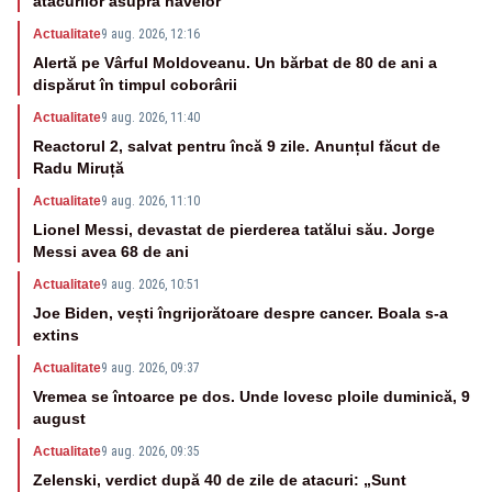
atacurilor asupra navelor
Actualitate
9 aug. 2026, 12:16
Alertă pe Vârful Moldoveanu. Un bărbat de 80 de ani a
dispărut în timpul coborârii
Actualitate
9 aug. 2026, 11:40
Reactorul 2, salvat pentru încă 9 zile. Anunțul făcut de
Radu Miruță
Actualitate
9 aug. 2026, 11:10
Lionel Messi, devastat de pierderea tatălui său. Jorge
Messi avea 68 de ani
Actualitate
9 aug. 2026, 10:51
Joe Biden, vești îngrijorătoare despre cancer. Boala s-a
extins
Actualitate
9 aug. 2026, 09:37
Vremea se întoarce pe dos. Unde lovesc ploile duminică, 9
august
Actualitate
9 aug. 2026, 09:35
Zelenski, verdict după 40 de zile de atacuri: „Sunt