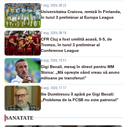
7 aug. 2026, 08:22
Universitatea Craiova, remiză în Finlanda,
în turul 3 preliminar al Europa League
7 aug. 2026, 08:18
CFR Cluj a fost umilită acasă, 0-5, de
Tromso, în turul 3 preliminar al
Conference League
6 aug. 2026, 18:51
Gigi Becali, mesaj în direct pentru MM
Stoica: „Mă oprește când vreau să arunc
milioane pe transferuri”
6 aug. 2026, 17:17
Ilie Dumitrescu îl apără pe Gigi Becali:
„Problema de la FCSB nu este patronul”
SANATATE