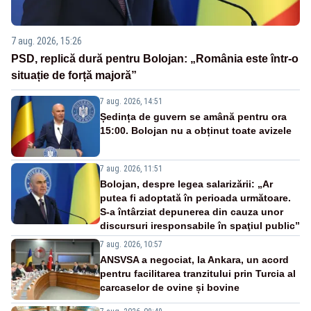
7 aug. 2026, 15:26
PSD, replică dură pentru Bolojan: „România este într-o
situație de forță majoră”
7 aug. 2026, 14:51
Ședința de guvern se amână pentru ora
15:00. Bolojan nu a obținut toate avizele
7 aug. 2026, 11:51
Bolojan, despre legea salarizării: „Ar
putea fi adoptată în perioada următoare.
S-a întârziat depunerea din cauza unor
discursuri iresponsabile în spaţiul public”
7 aug. 2026, 10:57
ANSVSA a negociat, la Ankara, un acord
pentru facilitarea tranzitului prin Turcia al
carcaselor de ovine și bovine