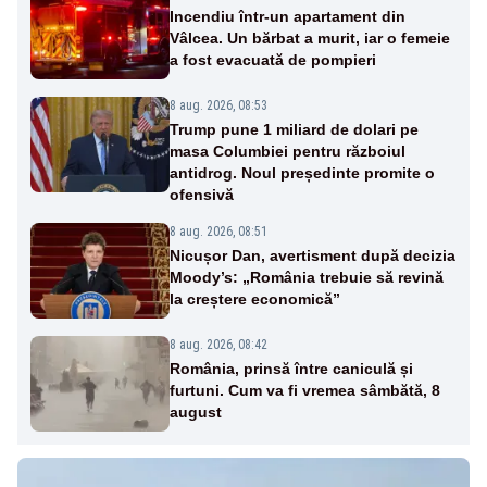
Incendiu într-un apartament din
Vâlcea. Un bărbat a murit, iar o femeie
a fost evacuată de pompieri
8 aug. 2026, 08:53
Trump pune 1 miliard de dolari pe
masa Columbiei pentru războiul
antidrog. Noul președinte promite o
ofensivă
8 aug. 2026, 08:51
Nicușor Dan, avertisment după decizia
Moody’s: „România trebuie să revină
la creștere economică”
8 aug. 2026, 08:42
România, prinsă între caniculă și
furtuni. Cum va fi vremea sâmbătă, 8
august