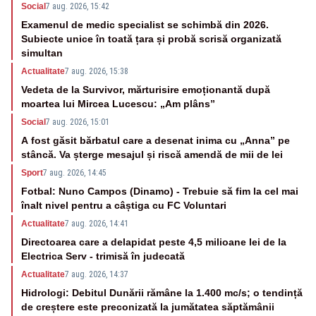
Social
7 aug. 2026, 15:42
Examenul de medic specialist se schimbă din 2026.
Subiecte unice în toată țara și probă scrisă organizată
simultan
Actualitate
7 aug. 2026, 15:38
Vedeta de la Survivor, mărturisire emoționantă după
moartea lui Mircea Lucescu: „Am plâns”
Social
7 aug. 2026, 15:01
A fost găsit bărbatul care a desenat inima cu „Anna” pe
stâncă. Va șterge mesajul și riscă amendă de mii de lei
Sport
7 aug. 2026, 14:45
Fotbal: Nuno Campos (Dinamo) - Trebuie să fim la cel mai
înalt nivel pentru a câștiga cu FC Voluntari
Actualitate
7 aug. 2026, 14:41
Directoarea care a delapidat peste 4,5 milioane lei de la
Electrica Serv - trimisă în judecată
Actualitate
7 aug. 2026, 14:37
Hidrologi: Debitul Dunării rămâne la 1.400 mc/s; o tendință
de creștere este preconizată la jumătatea săptămânii