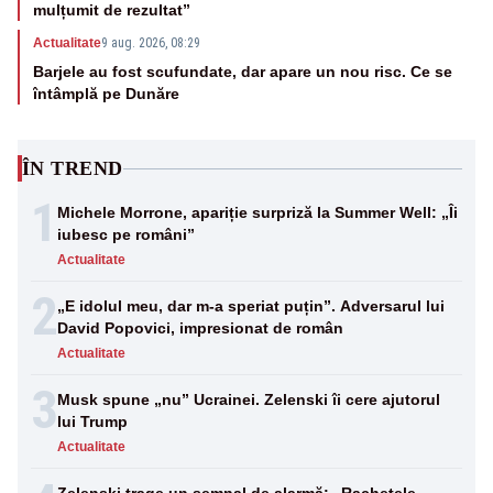
mulțumit de rezultat”
Actualitate
9 aug. 2026, 08:29
Barjele au fost scufundate, dar apare un nou risc. Ce se
întâmplă pe Dunăre
ÎN TREND
1
Michele Morrone, apariție surpriză la Summer Well: „Îi
iubesc pe români”
Actualitate
2
„E idolul meu, dar m-a speriat puțin”. Adversarul lui
David Popovici, impresionat de român
Actualitate
3
Musk spune „nu” Ucrainei. Zelenski îi cere ajutorul
lui Trump
Actualitate