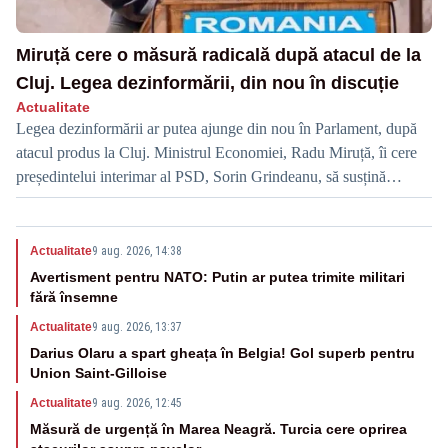
Miruță cere o măsură radicală după atacul de la
Cluj. Legea dezinformării, din nou în discuție
Actualitate
Legea dezinformării ar putea ajunge din nou în Parlament, după
atacul produs la Cluj. Ministrul Economiei, Radu Miruță, îi cere
președintelui interimar al PSD, Sorin Grindeanu, să susțină
reluarea dezbaterilor pe acest subiect.
Actualitate
9 aug. 2026, 14:38
Avertisment pentru NATO: Putin ar putea trimite militari
fără însemne
Actualitate
9 aug. 2026, 13:37
Darius Olaru a spart gheața în Belgia! Gol superb pentru
Union Saint-Gilloise
Actualitate
9 aug. 2026, 12:45
Măsură de urgență în Marea Neagră. Turcia cere oprirea