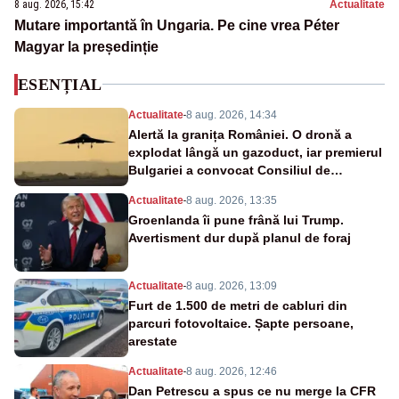
8 aug. 2026, 15:42
Actualitate
Mutare importantă în Ungaria. Pe cine vrea Péter
Magyar la președinție
ESENȚIAL
Actualitate
-
8 aug. 2026, 14:34
Alertă la granița României. O dronă a
explodat lângă un gazoduct, iar premierul
Bulgariei a convocat Consiliul de
Securitate
Actualitate
-
8 aug. 2026, 13:35
Groenlanda îi pune frână lui Trump.
Avertisment dur după planul de foraj
Actualitate
-
8 aug. 2026, 13:09
Furt de 1.500 de metri de cabluri din
parcuri fotovoltaice. Șapte persoane,
arestate
Actualitate
-
8 aug. 2026, 12:46
Dan Petrescu a spus ce nu merge la CFR