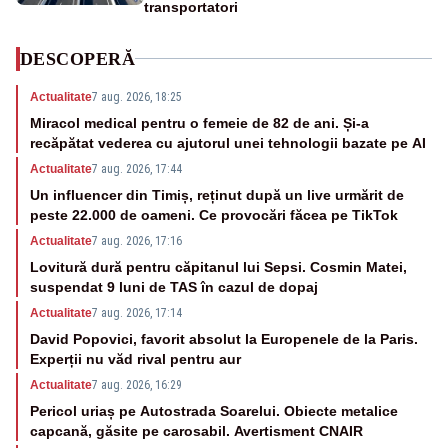
transportatori
DESCOPERĂ
Actualitate
7 aug. 2026, 18:25
Miracol medical pentru o femeie de 82 de ani. Și-a
recăpătat vederea cu ajutorul unei tehnologii bazate pe AI
Actualitate
7 aug. 2026, 17:44
Un influencer din Timiș, reținut după un live urmărit de
peste 22.000 de oameni. Ce provocări făcea pe TikTok
Actualitate
7 aug. 2026, 17:16
Lovitură dură pentru căpitanul lui Sepsi. Cosmin Matei,
suspendat 9 luni de TAS în cazul de dopaj
Actualitate
7 aug. 2026, 17:14
David Popovici, favorit absolut la Europenele de la Paris.
Experții nu văd rival pentru aur
Actualitate
7 aug. 2026, 16:29
Pericol uriaș pe Autostrada Soarelui. Obiecte metalice
capcană, găsite pe carosabil. Avertisment CNAIR