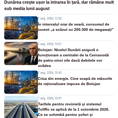
Dunărea crește ușor la intrarea în țară, dar rămâne mult
sub media lunii august
7 aug. 2026, 13:02
În intervalul orar de seară, consumul de
curent „a scăzut cu 200-300 de megawați”
7 aug. 2026, 10:51
Bolojan: Nivelul Dunării asigură o
funcționare a centralei de la Cernavodă
de patru-cinci zile dacă debitele vor
scădea
7 aug. 2026, 10:43
Criza din energie. Cine scapă de măsurile
de raționalizare impuse de Bolojan
7 aug. 2026, 10:01
Tarifele pentru rovinietă și sistemul
TollRo se aplică de la 1 octombrie 2026.
Ce se schimbă pentru șoferi și