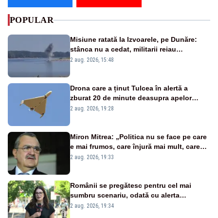
POPULAR
Misiune ratată la Izvoarele, pe Dunăre:
stânca nu a cedat, militarii reiau
detonările luni – VIDEO
2 aug. 2026, 15:48
Drona care a ținut Tulcea în alertă a
zburat 20 de minute deasupra apelor
României. Au fost ridicate două F-16
2 aug. 2026, 19:28
Miron Mitrea: „Politica nu se face pe care
e mai frumos, care înjură mai mult, care
țipă mai tare, ci pe proiecte”
2 aug. 2026, 19:33
Românii se pregătesc pentru cel mai
sumbru scenariu, odată cu alerta
energetică
2 aug. 2026, 19:34