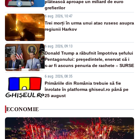
plătească aproape un miliard de euro
grefierilor
6 aug. 2026, 10:47
Trei morți în urma unui atac rusesc asupra
regiunii Harkov
6 aug. 2026, 09:13
Donald Trump a răbufnit împotriva șefului
Pentagonului: președintele, enervat că i
s-ar fi ascuns penuria de rachete – SURSE
6 aug. 2026, 08:35
Primăriile din România trebuie să fie
înrolate în platforma ghiseul.ro până pe
25 august
ECONOMIE