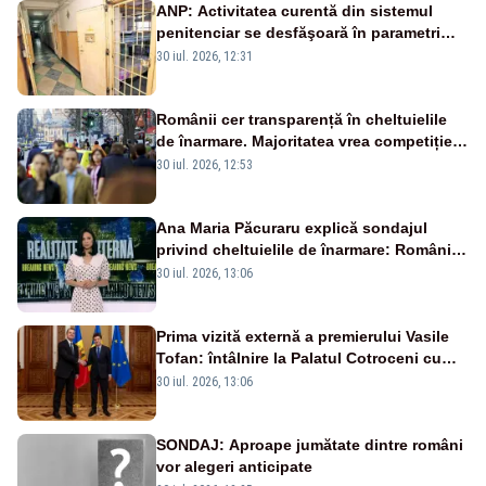
ANP: Activitatea curentă din sistemul
penitenciar se desfăşoară în parametri
normali
30 iul. 2026, 12:31
Românii cer transparență în cheltuielile
de înarmare. Majoritatea vrea competiție
reală și industrie locală – SONDAJ
30 iul. 2026, 12:53
Ana Maria Păcuraru explică sondajul
privind cheltuielile de înarmare: Românii
cer transparență în achiziții și un echilibru
30 iul. 2026, 13:06
între partenerii externi
Prima vizită externă a premierului Vasile
Tofan: întâlnire la Palatul Cotroceni cu
președintele Nicușor Dan
30 iul. 2026, 13:06
SONDAJ: Aproape jumătate dintre români
vor alegeri anticipate