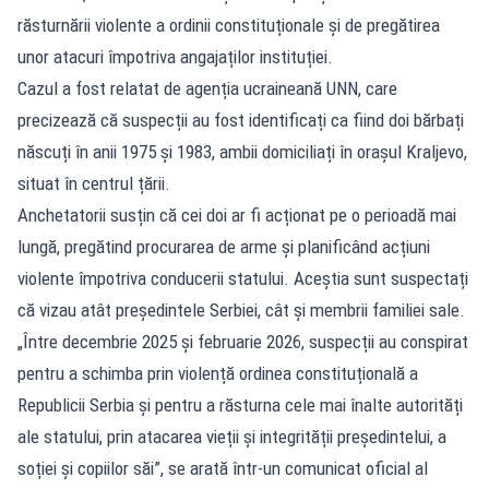
răsturnării violente a ordinii constituționale și de pregătirea
unor atacuri împotriva angajaților instituției.
Cazul a fost relatat de agenția ucraineană UNN, care
precizează că suspecții au fost identificați ca fiind doi bărbați
născuți în anii 1975 și 1983, ambii domiciliați în orașul Kraljevo,
situat în centrul țării.
Anchetatorii susțin că cei doi ar fi acționat pe o perioadă mai
lungă, pregătind procurarea de arme și planificând acțiuni
violente împotriva conducerii statului. Aceștia sunt suspectați
că vizau atât președintele Serbiei, cât și membrii familiei sale.
„Între decembrie 2025 și februarie 2026, suspecții au conspirat
pentru a schimba prin violență ordinea constituțională a
Republicii Serbia și pentru a răsturna cele mai înalte autorități
ale statului, prin atacarea vieții și integrității președintelui, a
soției și copiilor săi”, se arată într-un comunicat oficial al