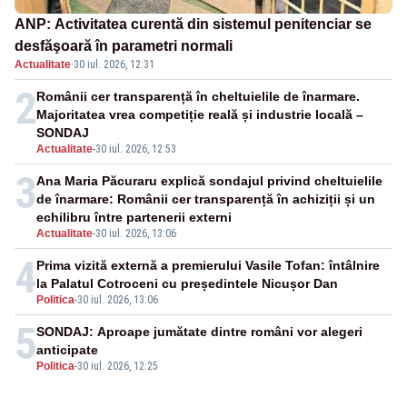
ANP: Activitatea curentă din sistemul penitenciar se
desfăşoară în parametri normali
Actualitate
·
30 iul. 2026, 12:31
2
Românii cer transparență în cheltuielile de înarmare.
Majoritatea vrea competiție reală și industrie locală –
SONDAJ
Actualitate
-
30 iul. 2026, 12:53
3
Ana Maria Păcuraru explică sondajul privind cheltuielile
de înarmare: Românii cer transparență în achiziții și un
echilibru între partenerii externi
Actualitate
-
30 iul. 2026, 13:06
4
Prima vizită externă a premierului Vasile Tofan: întâlnire
la Palatul Cotroceni cu președintele Nicușor Dan
Politica
-
30 iul. 2026, 13:06
5
SONDAJ: Aproape jumătate dintre români vor alegeri
anticipate
Politica
-
30 iul. 2026, 12:25