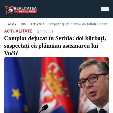
Acasă
Știri
Actualitate
Complot dejucat în Serbia: doi bărbați, suspectați că plănuiau asasinarea lui Vučić
·
ACTUALITATE
2 min citire
Complot dejucat în Serbia: doi bărbați,
suspectați că plănuiau asasinarea lui
Vučić