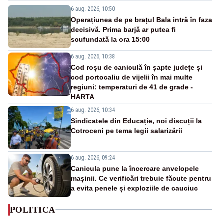
6 aug. 2026, 10:50
Operațiunea de pe brațul Bala intră în faza
decisivă. Prima barjă ar putea fi
scufundată la ora 15:00
6 aug. 2026, 10:38
Cod roșu de caniculă în șapte județe și
cod portocaliu de vijelii în mai multe
regiuni: temperaturi de 41 de grade -
HARTA
6 aug. 2026, 10:34
Sindicatele din Educație, noi discuții la
Cotroceni pe tema legii salarizării
6 aug. 2026, 09:24
Canicula pune la încercare anvelopele
mașinii. Ce verificări trebuie făcute pentru
a evita penele și exploziile de cauciuc
POLITICA