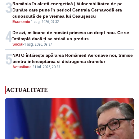
3
România în alertă energetică | Vulnerabilitatea de pe
Dunăre care pune în pericol Centrala Cernavodă era
cunoscută de pe vremea lui Ceaușescu
Economie
-
1 aug. 2026, 09:32
4
De azi, milioane de români primesc un drept nou. Ce se
întâmplă dacă ți se strică un produs
Social
-
1 aug. 2026, 09:37
5
NATO întărește apărarea României! Aeronave noi, trimise
pentru interceptarea și distrugerea dronelor
Actualitate
-
31 iul. 2026, 20:33
ACTUALITATE