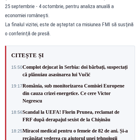
25 septembrie - 4 octombrie, pentru analiza anuală a
economiei româneşti.
La finalul vizitei, este de aşteptat ca misiunea FMI să susţină
o conferinţă de presă.
CITEȘTE ȘI
Complot dejucat în Serbia: doi bărbați, suspectați
15:50
că plănuiau asasinarea lui Vučić
România, sub monitorizarea Comisiei Europene
19:17
din cauza crizei energetice. Ce cere Victor
Negrescu
Scandal la UEFA! Florin Prunea, reclamat de
18:56
FRF după derapajul sexist de la Chișinău
Miracol medical pentru o femeie de 82 de ani. Și-a
18:25
recăpătat vederea cu ajutorul unei tehnologii