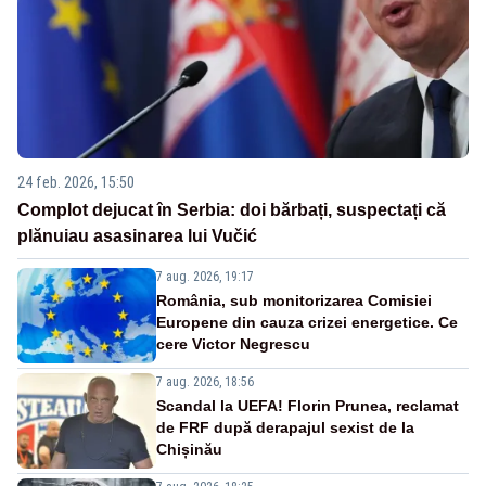
24 feb. 2026, 15:50
Complot dejucat în Serbia: doi bărbați, suspectați că
plănuiau asasinarea lui Vučić
7 aug. 2026, 19:17
România, sub monitorizarea Comisiei
Europene din cauza crizei energetice. Ce
cere Victor Negrescu
7 aug. 2026, 18:56
Scandal la UEFA! Florin Prunea, reclamat
de FRF după derapajul sexist de la
Chișinău