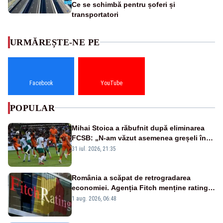
Ce se schimbă pentru șoferi și
transportatori
URMĂREȘTE-NE PE
Facebook
YouTube
POPULAR
Mihai Stoica a răbufnit după eliminarea
FCSB: „N-am văzut asemenea greșeli în
190 de meciuri europene”
31 iul. 2026, 21:35
România a scăpat de retrogradarea
economiei. Agenția Fitch menține ratingul
„BBB-” cu perspectivă negativă
1 aug. 2026, 06:48