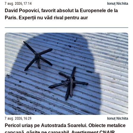
7 aug. 2026, 17:14
Ionuț Nichita
David Popovici, favorit absolut la Europenele de la
Paris. Experții nu văd rival pentru aur
7 aug. 2026, 16:29
Ionuț Nichita
Pericol uriaș pe Autostrada Soarelui. Obiecte metalice
capcană, găsite pe carosabil. Avertisment CNAIR