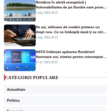
România în alertă energetică |
Vulnerabilitatea de pe Dunăre care pune
în pericol Centrala Cernavodă era
1 aug. 2026, 09:32
cunoscută de pe vremea lui Ceaușescu
De azi, milioane de români primesc un
drept nou. Ce se întâmplă dacă ți se strică
un produs
1 aug. 2026, 09:37
NATO întărește apărarea României!
Aeronave noi, trimise pentru interceptarea
și distrugerea dronelor
31 iul. 2026, 20:33
CATEGORII POPULARE
Actualitate
Politica