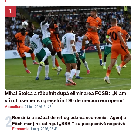
1
Mihai Stoica a răbufnit după eliminarea FCSB: „N-am
văzut asemenea greșeli în 190 de meciuri europene”
Actualitate
·
31 iul. 2026, 21:35
2
România a scăpat de retrogradarea economiei. Agenția
Fitch menține ratingul „BBB-” cu perspectivă negativă
Economie
-
1 aug. 2026, 06:48