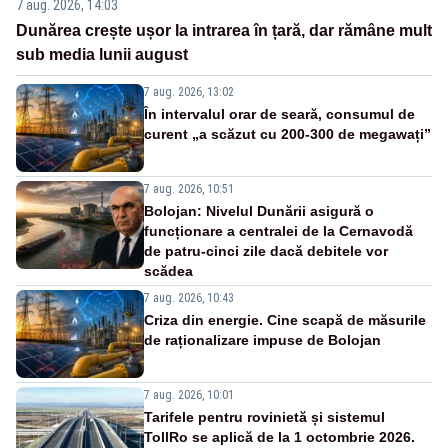
7 aug. 2026, 14:03
Dunărea crește ușor la intrarea în țară, dar rămâne mult
sub media lunii august
7 aug. 2026, 13:02
În intervalul orar de seară, consumul de
curent „a scăzut cu 200-300 de megawați”
7 aug. 2026, 10:51
Bolojan: Nivelul Dunării asigură o
funcționare a centralei de la Cernavodă
de patru-cinci zile dacă debitele vor
scădea
7 aug. 2026, 10:43
Criza din energie. Cine scapă de măsurile
de raționalizare impuse de Bolojan
7 aug. 2026, 10:01
Tarifele pentru rovinietă și sistemul
TollRo se aplică de la 1 octombrie 2026.