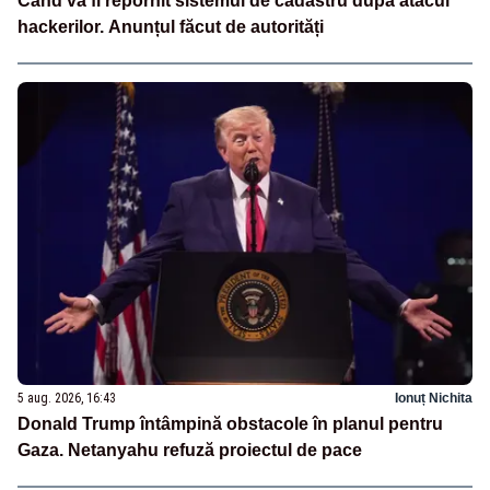
Când va fi repornit sistemul de cadastru după atacul
hackerilor. Anunțul făcut de autorități
5 aug. 2026, 16:43
Ionuț Nichita
Donald Trump întâmpină obstacole în planul pentru
Gaza. Netanyahu refuză proiectul de pace