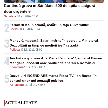
Continuă greva în Sănătate. 500 de spitale asigură
doar urgențele
Sanatate
·
30 iul. 2026, 07:51
2
Fermierii ies în stradă, astăzi, în fața Guvernului!
Social
-
30 iul. 2026, 07:54
3
Manevră mascată. Salarii mărite în secret la Ministerul
Dezvoltării în timp ce medicii ies în stradă
Politica
-
30 iul. 2026, 08:00
4
Ancheta explozivă Ana Maria Păcuraru: Șantierul Damen
Mangalia, dosarul care scufundă apărarea României
Economie
-
30 iul. 2026, 08:09
5
Dezvăluiri INCENDIARE marca Rizea TV: Ion Bazac, în
centrul unor noi acuzații publice
Actualitate
-
30 iul. 2026, 07:51
ACTUALITATE