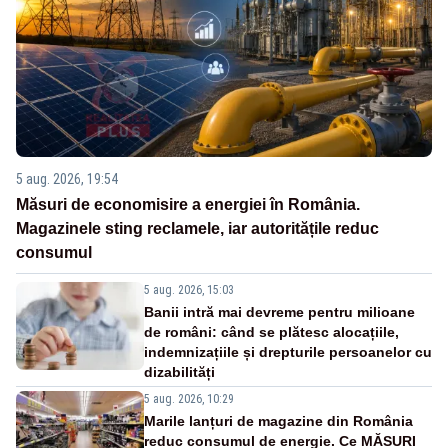
5 aug. 2026, 19:54
Măsuri de economisire a energiei în România.
Magazinele sting reclamele, iar autoritățile reduc
consumul
5 aug. 2026, 15:03
Banii intră mai devreme pentru milioane
de români: când se plătesc alocațiile,
indemnizațiile și drepturile persoanelor cu
dizabilități
5 aug. 2026, 10:29
Marile lanțuri de magazine din România
reduc consumul de energie. Ce MĂSURI