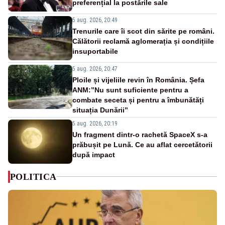
preferențial la postările sale
5 aug. 2026, 20:49
Trenurile care îi scot din sărite pe români.
Călătorii reclamă aglomerația și condițiile
insuportabile
5 aug. 2026, 20:47
Ploile și vijeliile revin în România. Șefa
ANM:”Nu sunt suficiente pentru a
combate seceta și pentru a îmbunătăți
situația Dunării”
5 aug. 2026, 20:19
Un fragment dintr-o rachetă SpaceX s-a
prăbușit pe Lună. Ce au aflat cercetătorii
după impact
POLITICA