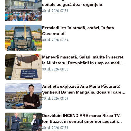
spitale asigură doar urgențele
30 iul. 2026, 07:51
Fermierii ies în stradă, astăzi, în fața
Guvernului!
30 iul. 2026, 07:54
Manevră mascată. Salarii mărite în secret
la Ministerul Dezvoltării în timp ce medicii
ies în stradă
30 iul. 2026, 08:00
Ancheta explozivă Ana Maria Păcuraru:
Șantierul Damen Mangalia, dosarul care
scufundă apărarea României
30 iul. 2026, 08:09
Dezvăluiri INCENDIARE marca Rizea TV:
Ion Bazac, în centrul unor noi acuzații
publice
30 iul. 2026, 07:51