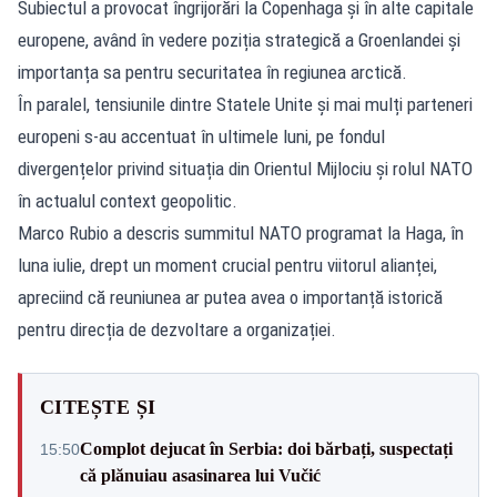
Subiectul a provocat îngrijorări la Copenhaga și în alte capitale
europene, având în vedere poziția strategică a Groenlandei și
importanța sa pentru securitatea în regiunea arctică.
În paralel, tensiunile dintre Statele Unite și mai mulți parteneri
europeni s-au accentuat în ultimele luni, pe fondul
divergențelor privind situația din Orientul Mijlociu și rolul NATO
în actualul context geopolitic.
Marco Rubio a descris summitul NATO programat la Haga, în
luna iulie, drept un moment crucial pentru viitorul alianței,
apreciind că reuniunea ar putea avea o importanță istorică
pentru direcția de dezvoltare a organizației.
CITEȘTE ȘI
Complot dejucat în Serbia: doi bărbați, suspectați
15:50
că plănuiau asasinarea lui Vučić